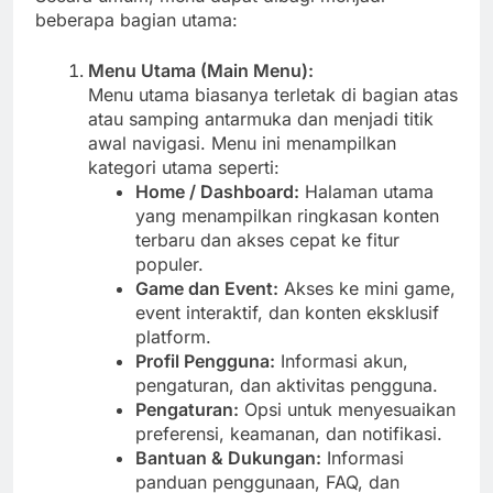
beberapa bagian utama:
Menu Utama (Main Menu):
Menu utama biasanya terletak di bagian atas
atau samping antarmuka dan menjadi titik
awal navigasi. Menu ini menampilkan
kategori utama seperti:
Home / Dashboard:
Halaman utama
yang menampilkan ringkasan konten
terbaru dan akses cepat ke fitur
populer.
Game dan Event:
Akses ke mini game,
event interaktif, dan konten eksklusif
platform.
Profil Pengguna:
Informasi akun,
pengaturan, dan aktivitas pengguna.
Pengaturan:
Opsi untuk menyesuaikan
preferensi, keamanan, dan notifikasi.
Bantuan & Dukungan:
Informasi
panduan penggunaan, FAQ, dan