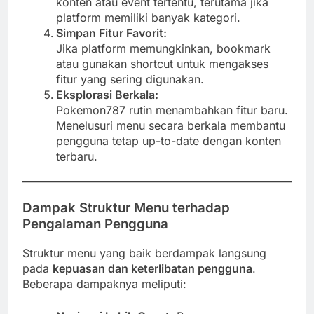
konten atau event tertentu, terutama jika
platform memiliki banyak kategori.
Simpan Fitur Favorit:
Jika platform memungkinkan, bookmark
atau gunakan shortcut untuk mengakses
fitur yang sering digunakan.
Eksplorasi Berkala:
Pokemon787 rutin menambahkan fitur baru.
Menelusuri menu secara berkala membantu
pengguna tetap up-to-date dengan konten
terbaru.
Dampak Struktur Menu terhadap
Pengalaman Pengguna
Struktur menu yang baik berdampak langsung
pada
kepuasan dan keterlibatan pengguna
.
Beberapa dampaknya meliputi: