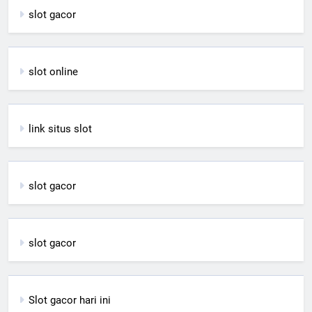
slot gacor
slot online
link situs slot
slot gacor
slot gacor
Slot gacor hari ini