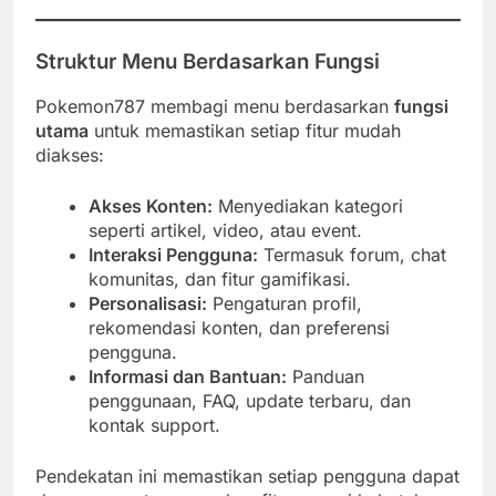
Struktur Menu Berdasarkan Fungsi
Pokemon787 membagi menu berdasarkan
fungsi
utama
untuk memastikan setiap fitur mudah
diakses:
Akses Konten:
Menyediakan kategori
seperti artikel, video, atau event.
Interaksi Pengguna:
Termasuk forum, chat
komunitas, dan fitur gamifikasi.
Personalisasi:
Pengaturan profil,
rekomendasi konten, dan preferensi
pengguna.
Informasi dan Bantuan:
Panduan
penggunaan, FAQ, update terbaru, dan
kontak support.
Pendekatan ini memastikan setiap pengguna dapat