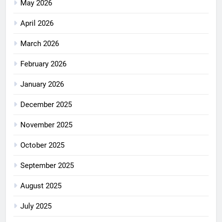
May 2026
April 2026
March 2026
February 2026
January 2026
December 2025
November 2025
October 2025
September 2025
August 2025
July 2025