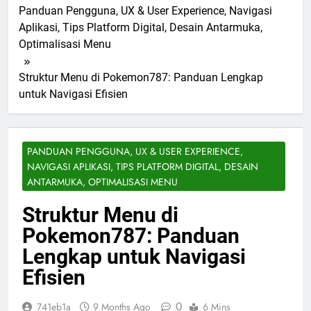
Panduan Pengguna, UX & User Experience, Navigasi
Aplikasi, Tips Platform Digital, Desain Antarmuka,
Optimalisasi Menu
Struktur Menu di Pokemon787: Panduan Lengkap
untuk Navigasi Efisien
PANDUAN PENGGUNA, UX & USER EXPERIENCE,
NAVIGASI APLIKASI, TIPS PLATFORM DIGITAL, DESAIN
ANTARMUKA, OPTIMALISASI MENU
Struktur Menu di
Pokemon787: Panduan
Lengkap untuk Navigasi
Efisien
0
741eb1a
9 Months Ago
6 Mins