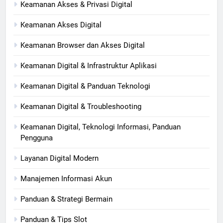
Keamanan Akses & Privasi Digital
Keamanan Akses Digital
Keamanan Browser dan Akses Digital
Keamanan Digital & Infrastruktur Aplikasi
Keamanan Digital & Panduan Teknologi
Keamanan Digital & Troubleshooting
Keamanan Digital, Teknologi Informasi, Panduan
Pengguna
Layanan Digital Modern
Manajemen Informasi Akun
Panduan & Strategi Bermain
Panduan & Tips Slot