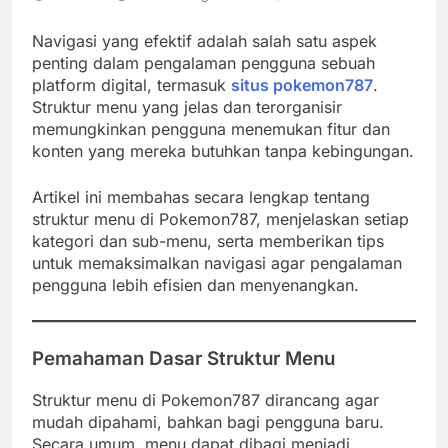
Navigasi yang efektif adalah salah satu aspek
penting dalam pengalaman pengguna sebuah
platform digital, termasuk
situs pokemon787
.
Struktur menu yang jelas dan terorganisir
memungkinkan pengguna menemukan fitur dan
konten yang mereka butuhkan tanpa kebingungan.
Artikel ini membahas secara lengkap tentang
struktur menu di Pokemon787, menjelaskan setiap
kategori dan sub-menu, serta memberikan tips
untuk memaksimalkan navigasi agar pengalaman
pengguna lebih efisien dan menyenangkan.
Pemahaman Dasar Struktur Menu
Struktur menu di Pokemon787 dirancang agar
mudah dipahami, bahkan bagi pengguna baru.
Secara umum, menu dapat dibagi menjadi