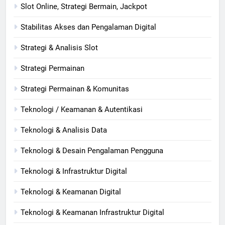
Slot Online, Strategi Bermain, Jackpot
Stabilitas Akses dan Pengalaman Digital
Strategi & Analisis Slot
Strategi Permainan
Strategi Permainan & Komunitas
Teknologi / Keamanan & Autentikasi
Teknologi & Analisis Data
Teknologi & Desain Pengalaman Pengguna
Teknologi & Infrastruktur Digital
Teknologi & Keamanan Digital
Teknologi & Keamanan Infrastruktur Digital