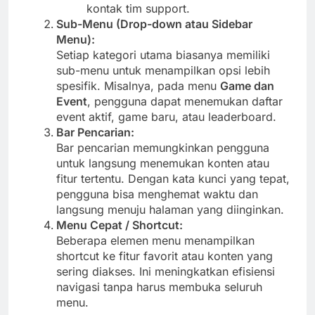
kontak tim support.
Sub-Menu (Drop-down atau Sidebar
Menu):
Setiap kategori utama biasanya memiliki
sub-menu untuk menampilkan opsi lebih
spesifik. Misalnya, pada menu
Game dan
Event
, pengguna dapat menemukan daftar
event aktif, game baru, atau leaderboard.
Bar Pencarian:
Bar pencarian memungkinkan pengguna
untuk langsung menemukan konten atau
fitur tertentu. Dengan kata kunci yang tepat,
pengguna bisa menghemat waktu dan
langsung menuju halaman yang diinginkan.
Menu Cepat / Shortcut:
Beberapa elemen menu menampilkan
shortcut ke fitur favorit atau konten yang
sering diakses. Ini meningkatkan efisiensi
navigasi tanpa harus membuka seluruh
menu.