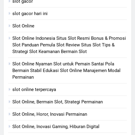
slot gacor
slot gacor hari ini
Slot Online
Slot Online Indonesia Situs Slot Resmi Bonus & Promosi
Slot Panduan Pemula Slot Review Situs Slot Tips &
Strategi Slot Keamanan Bermain Slot
Slot Online Nyaman Slot untuk Pemain Santai Pola
Bermain Stabil Edukasi Slot Online Manajemen Modal
Permainan
slot online terpercaya
Slot Online, Bermain Slot, Strategi Permainan
Slot Online, Horor, Inovasi Permainan
Slot Online, Inovasi Gaming, Hiburan Digital