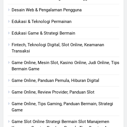
Desain Web & Pengalaman Pengguna
Edukasi & Teknologi Permainan
Edukasi Game & Strategi Bermain
Fintech, Teknologi Digital, Slot Online, Keamanan
Transaksi
Game Online, Mesin Slot, Kasino Online, Judi Online, Tips
Bermain Game
Game Online, Panduan Pemula, Hiburan Digital
Game Online, Review Provider, Panduan Slot
Game Online, Tips Gaming, Panduan Bermain, Strategi
Game
Game Slot Online Strategi Bermain Slot Manajemen