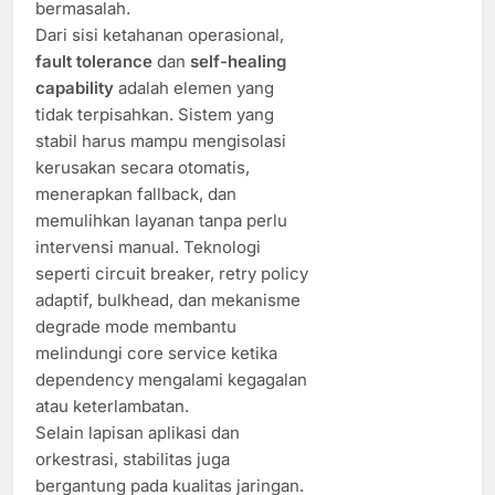
bermasalah.
Dari sisi ketahanan operasional,
fault tolerance
dan
self-healing
capability
adalah elemen yang
tidak terpisahkan. Sistem yang
stabil harus mampu mengisolasi
kerusakan secara otomatis,
menerapkan fallback, dan
memulihkan layanan tanpa perlu
intervensi manual. Teknologi
seperti circuit breaker, retry policy
adaptif, bulkhead, dan mekanisme
degrade mode membantu
melindungi core service ketika
dependency mengalami kegagalan
atau keterlambatan.
Selain lapisan aplikasi dan
orkestrasi, stabilitas juga
bergantung pada kualitas jaringan.