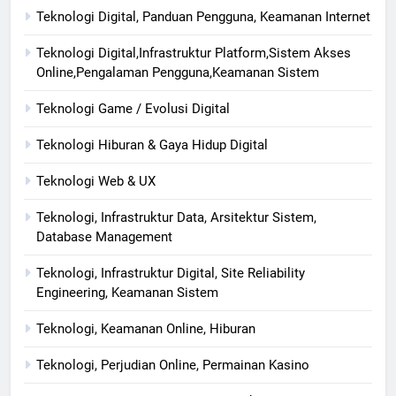
Teknologi Digital, Panduan Pengguna, Keamanan Internet
Teknologi Digital,Infrastruktur Platform,Sistem Akses
Online,Pengalaman Pengguna,Keamanan Sistem
Teknologi Game / Evolusi Digital
Teknologi Hiburan & Gaya Hidup Digital
Teknologi Web & UX
Teknologi, Infrastruktur Data, Arsitektur Sistem,
Database Management
Teknologi, Infrastruktur Digital, Site Reliability
Engineering, Keamanan Sistem
Teknologi, Keamanan Online, Hiburan
Teknologi, Perjudian Online, Permainan Kasino