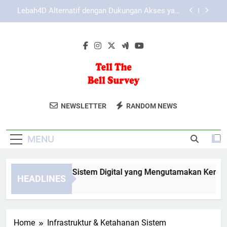
Skip
Cara Mengenali Halaman Slot Lebah4D yang
to
Aman Digunakan
content
LAE138 Login dan Cara Mengelola Informasi
Akun dengan Aman
Slot Lebah4D dan Sistem Digital yang
Mengutamakan Kemudahan Pengguna
Lebah4D Alternatif dengan Dukungan Akses yang
Lebih Stabil
Tell The Bell
Ikuti Survei Tell The Bell Dan Berikan
Cara Mengenali Halaman Slot Lebah4D yang
NEWSLETTER
RANDOM NEWS
Aman Digunakan
Survey
Pendapat Anda. Solusi Untuk
LAE138 Login dan Cara Mengelola Informasi
Pengalaman Makan Yang Lebih Baik.
Akun dengan Aman
MENU
ot Lebah4D dan Sistem Digital yang Mengutamakan Kemudah
HEADLINES
Months Ago
Home
Infrastruktur & Ketahanan Sistem