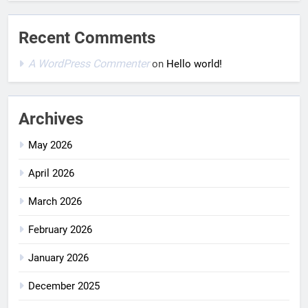
Recent Comments
A WordPress Commenter
on
Hello world!
Archives
May 2026
April 2026
March 2026
February 2026
January 2026
December 2025