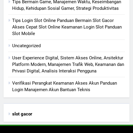
Tips Bermain Game, Manajemen Waktu, Keseimbangan
Hidup, Kehidupan Sosial Gamer, Strategi Produktivitas
Tips Login Slot Online Panduan Bermain Slot Gacor
Akses Cepat Slot Online Keamanan Login Slot Panduan
Slot Mobile
Uncategorized
User Experience Digital, Sistem Akses Online, Arsitektur
Platform Modern, Manajemen Trafik Web, Keamanan dan
Privasi Digital, Analisis Interaksi Pengguna
Verifikasi Perangkat Keamanan Akses Akun Panduan
Login Manajemen Akun Bantuan Teknis
slot gacor