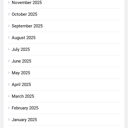
November 2025
October 2025
September 2025
August 2025
July 2025
June 2025
May 2025
April 2025
March 2025
February 2025
January 2025