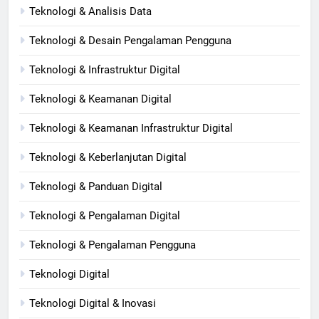
Teknologi & Analisis Data
Teknologi & Desain Pengalaman Pengguna
Teknologi & Infrastruktur Digital
Teknologi & Keamanan Digital
Teknologi & Keamanan Infrastruktur Digital
Teknologi & Keberlanjutan Digital
Teknologi & Panduan Digital
Teknologi & Pengalaman Digital
Teknologi & Pengalaman Pengguna
Teknologi Digital
Teknologi Digital & Inovasi