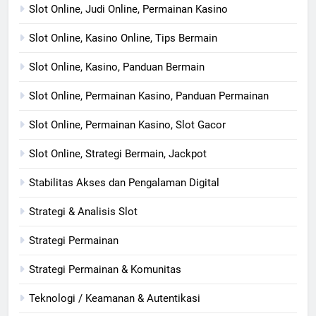
Slot Online, Judi Online, Permainan Kasino
Slot Online, Kasino Online, Tips Bermain
Slot Online, Kasino, Panduan Bermain
Slot Online, Permainan Kasino, Panduan Permainan
Slot Online, Permainan Kasino, Slot Gacor
Slot Online, Strategi Bermain, Jackpot
Stabilitas Akses dan Pengalaman Digital
Strategi & Analisis Slot
Strategi Permainan
Strategi Permainan & Komunitas
Teknologi / Keamanan & Autentikasi