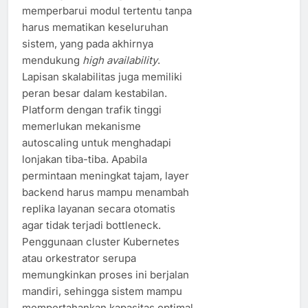
memperbarui modul tertentu tanpa
harus mematikan keseluruhan
sistem, yang pada akhirnya
mendukung
high availability
.
Lapisan skalabilitas juga memiliki
peran besar dalam kestabilan.
Platform dengan trafik tinggi
memerlukan mekanisme
autoscaling untuk menghadapi
lonjakan tiba-tiba. Apabila
permintaan meningkat tajam, layer
backend harus mampu menambah
replika layanan secara otomatis
agar tidak terjadi bottleneck.
Penggunaan cluster Kubernetes
atau orkestrator serupa
memungkinkan proses ini berjalan
mandiri, sehingga sistem mampu
mempertahankan kapasitas optimal