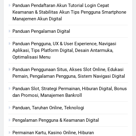
Panduan Pendaftaran Akun Tutorial Login Cepat
Keamanan & Stabilitas Akun Tips Pengguna Smartphone
Manajemen Akun Digital
Panduan Pengalaman Digital
Panduan Pengguna, UX & User Experience, Navigasi
Aplikasi, Tips Platform Digital, Desain Antarmuka,
Optimalisasi Menu
Panduan Penggunaan Situs, Akses Slot Online, Edukasi
Pemain, Pengalaman Pengguna, Sistem Navigasi Digital
Panduan Slot, Strategi Permainan, Hiburan Digital, Bonus
dan Promosi, Manajemen Bankroll
Panduan, Taruhan Online, Teknologi
Pengalaman Pengguna & Keamanan Digital
Permainan Kartu, Kasino Online, Hiburan