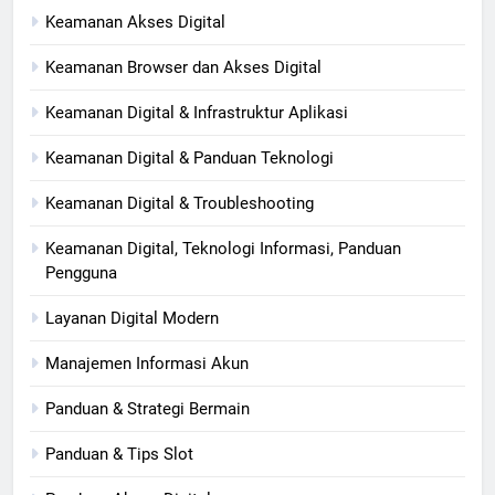
Keamanan Akses Digital
Keamanan Browser dan Akses Digital
Keamanan Digital & Infrastruktur Aplikasi
Keamanan Digital & Panduan Teknologi
Keamanan Digital & Troubleshooting
Keamanan Digital, Teknologi Informasi, Panduan
Pengguna
Layanan Digital Modern
Manajemen Informasi Akun
Panduan & Strategi Bermain
Panduan & Tips Slot