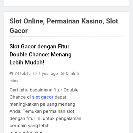
Slot Online, Permainan Kasino, Slot
Gacor
Slot Gacor dengan Fitur
Double Chance: Menang
Lebih Mudah!
741eb1a
1 year ago
0
8
mins
Cari tahu bagaimana fitur Double
Chance di
slot gacor
dapat
meningkatkan peluang menang
Anda. Temukan permainan slot
dengan fitur ini untuk pengalaman
bermain yang lebih
menguntungkan.