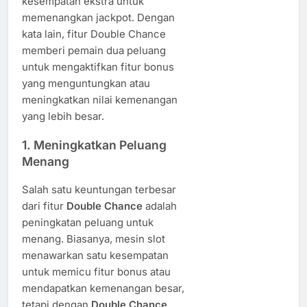
kesempatan ekstra untuk
memenangkan jackpot. Dengan
kata lain, fitur Double Chance
memberi pemain dua peluang
untuk mengaktifkan fitur bonus
yang menguntungkan atau
meningkatkan nilai kemenangan
yang lebih besar.
1.
Meningkatkan Peluang
Menang
Salah satu keuntungan terbesar
dari fitur
Double Chance
adalah
peningkatan peluang untuk
menang. Biasanya, mesin slot
menawarkan satu kesempatan
untuk memicu fitur bonus atau
mendapatkan kemenangan besar,
tetapi dengan
Double Chance
,