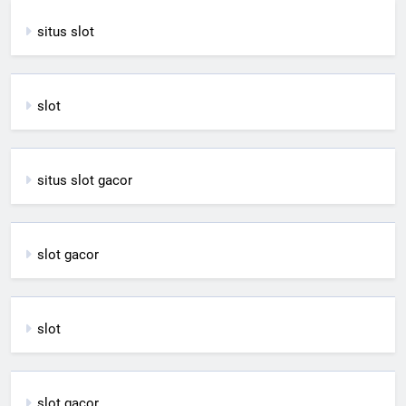
situs slot
slot
situs slot gacor
slot gacor
slot
slot gacor