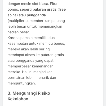
dengan mesin slot biasa. Fitur
bonus, seperti
putaran gratis
(free
spins) atau
pengganda
(multipliers), memberikan peluang
lebih besar untuk memenangkan
hadiah besar.
Karena pemain memiliki dua
kesempatan untuk memicu bonus,
mereka akan lebih sering
mendapat akses ke putaran gratis
atau pengganda yang dapat
memperbesar kemenangan
mereka. Hal ini menjadikan
permainan lebih menarik dan
menguntungkan.
3.
Mengurangi Risiko
Kekalahan