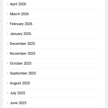
April 2026
March 2026
February 2026
January 2026
December 2025
November 2025
October 2025
September 2025
August 2025
July 2025
June 2025