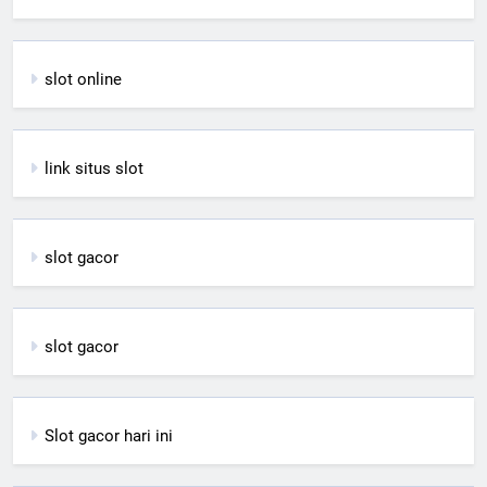
slot online
link situs slot
slot gacor
slot gacor
Slot gacor hari ini