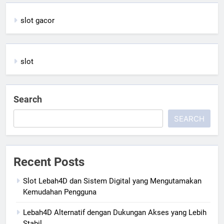
slot gacor
slot
Search
SEARCH
Recent Posts
Slot Lebah4D dan Sistem Digital yang Mengutamakan
Kemudahan Pengguna
Lebah4D Alternatif dengan Dukungan Akses yang Lebih
Stabil