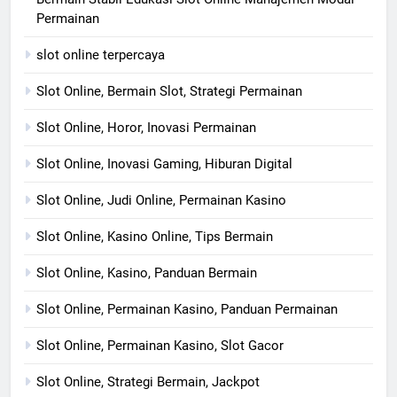
Permainan
slot online terpercaya
Slot Online, Bermain Slot, Strategi Permainan
Slot Online, Horor, Inovasi Permainan
Slot Online, Inovasi Gaming, Hiburan Digital
Slot Online, Judi Online, Permainan Kasino
Slot Online, Kasino Online, Tips Bermain
Slot Online, Kasino, Panduan Bermain
Slot Online, Permainan Kasino, Panduan Permainan
Slot Online, Permainan Kasino, Slot Gacor
Slot Online, Strategi Bermain, Jackpot