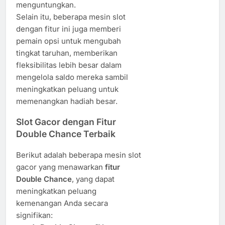
menguntungkan.
Selain itu, beberapa mesin slot
dengan fitur ini juga memberi
pemain opsi untuk mengubah
tingkat taruhan, memberikan
fleksibilitas lebih besar dalam
mengelola saldo mereka sambil
meningkatkan peluang untuk
memenangkan hadiah besar.
Slot Gacor dengan Fitur
Double Chance Terbaik
Berikut adalah beberapa mesin slot
gacor yang menawarkan
fitur
Double Chance
, yang dapat
meningkatkan peluang
kemenangan Anda secara
signifikan: