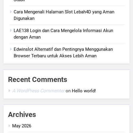
Cara Mengenali Halaman Slot Lebah4D yang Aman
Digunakan
LAE138 Login dan Cara Mengelola Informasi Akun
dengan Aman
Edwinslot Alternatif dan Pentingnya Menggunakan
Browser Terbaru untuk Akses Lebih Aman
Recent Comments
A WordPress Commenter
on
Hello world!
Archives
May 2026