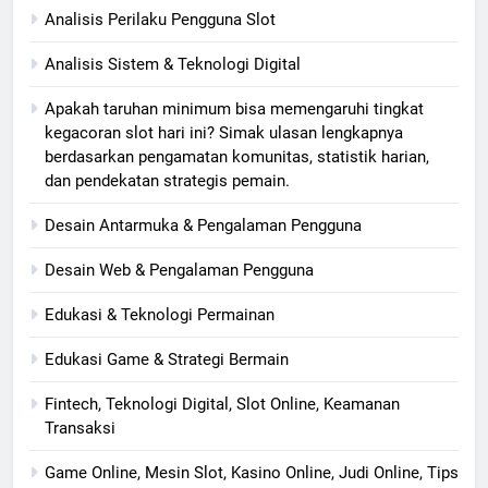
Analisis Perilaku Pengguna Slot
Analisis Sistem & Teknologi Digital
Apakah taruhan minimum bisa memengaruhi tingkat
kegacoran slot hari ini? Simak ulasan lengkapnya
berdasarkan pengamatan komunitas, statistik harian,
dan pendekatan strategis pemain.
Desain Antarmuka & Pengalaman Pengguna
Desain Web & Pengalaman Pengguna
Edukasi & Teknologi Permainan
Edukasi Game & Strategi Bermain
Fintech, Teknologi Digital, Slot Online, Keamanan
Transaksi
Game Online, Mesin Slot, Kasino Online, Judi Online, Tips