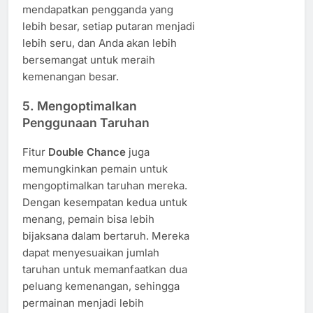
mendapatkan pengganda yang
lebih besar, setiap putaran menjadi
lebih seru, dan Anda akan lebih
bersemangat untuk meraih
kemenangan besar.
5.
Mengoptimalkan
Penggunaan Taruhan
Fitur
Double Chance
juga
memungkinkan pemain untuk
mengoptimalkan taruhan mereka.
Dengan kesempatan kedua untuk
menang, pemain bisa lebih
bijaksana dalam bertaruh. Mereka
dapat menyesuaikan jumlah
taruhan untuk memanfaatkan dua
peluang kemenangan, sehingga
permainan menjadi lebih