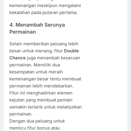
kemenangan meskipun mengalami
kekalahan pada putaran pertama.
4.
Menambah Serunya
Permainan
Selain memberikan peluang lebih
besar untuk menang, fitur
Double
Chance
juga menambah keseruan
permainan. Memiliki dua
kesempatan untuk meraih
kemenangan besar tentu membuat
permainan lebih mendebarkan.
Fitur ini menghadirkan elemen
kejutan yang membuat pemain
semakin tertarik untuk melanjutkan
permainan.
Dengan dua peluang untuk
memicu fitur bonus atau