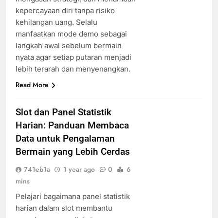
kepercayaan diri tanpa risiko
kehilangan uang. Selalu
manfaatkan mode demo sebagai
langkah awal sebelum bermain
nyata agar setiap putaran menjadi
lebih terarah dan menyenangkan.
Read More
Slot dan Panel Statistik
Harian: Panduan Membaca
Data untuk Pengalaman
Bermain yang Lebih Cerdas
741eb1a
1 year ago
0
6
mins
Pelajari bagaimana panel statistik
harian dalam slot membantu