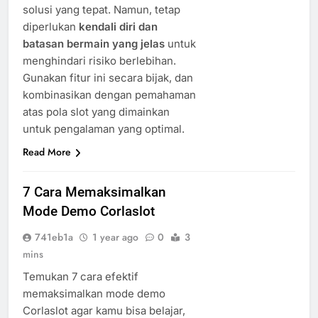
solusi yang tepat. Namun, tetap
diperlukan
kendali diri dan
batasan bermain yang jelas
untuk
menghindari risiko berlebihan.
Gunakan fitur ini secara bijak, dan
kombinasikan dengan pemahaman
atas pola slot yang dimainkan
untuk pengalaman yang optimal.
Read More
7 Cara Memaksimalkan
Mode Demo Corlaslot
741eb1a
1 year ago
0
3
mins
Temukan 7 cara efektif
memaksimalkan mode demo
Corlaslot agar kamu bisa belajar,