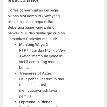
lewat Corlaslot
Corlaslot menyajikan berbagai
pilihan
slot demo PG Soft
yang
bisa dimainkan tanpa risiko.
Beberapa game yang paling
banyak diuji dan dinilai gacor oleh
komunitas Corlaslot meliputi:
Mahjong Ways 2
RTP tinggi dan fitur
golden
symbol
membuat game ini
stabil dan sering memicu
bonus.
Treasures of Aztec
Fitur pengali beruntun dan
tema eksplorasi
membuatnya jadi favorit
pemula.
Leprechaun Riches