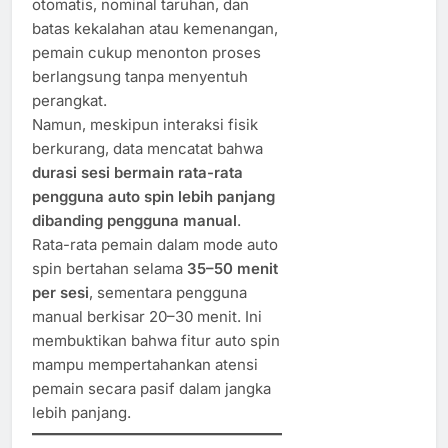
otomatis, nominal taruhan, dan
batas kekalahan atau kemenangan,
pemain cukup menonton proses
berlangsung tanpa menyentuh
perangkat.
Namun, meskipun interaksi fisik
berkurang, data mencatat bahwa
durasi sesi bermain rata-rata
pengguna auto spin lebih panjang
dibanding pengguna manual
.
Rata-rata pemain dalam mode auto
spin bertahan selama
35–50 menit
per sesi
, sementara pengguna
manual berkisar 20–30 menit. Ini
membuktikan bahwa fitur auto spin
mampu mempertahankan atensi
pemain secara pasif dalam jangka
lebih panjang.