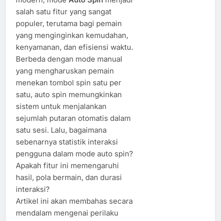
salah satu fitur yang sangat
populer, terutama bagi pemain
yang menginginkan kemudahan,
kenyamanan, dan efisiensi waktu.
Berbeda dengan mode manual
yang mengharuskan pemain
menekan tombol spin satu per
satu, auto spin memungkinkan
sistem untuk menjalankan
sejumlah putaran otomatis dalam
satu sesi. Lalu, bagaimana
sebenarnya statistik interaksi
pengguna dalam mode auto spin?
Apakah fitur ini memengaruhi
hasil, pola bermain, dan durasi
interaksi?
Artikel ini akan membahas secara
mendalam mengenai perilaku