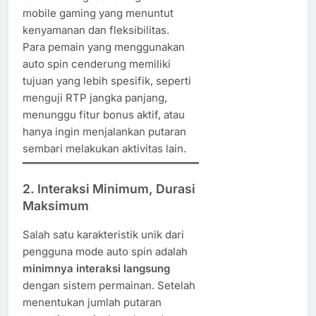
mobile gaming yang menuntut
kenyamanan dan fleksibilitas.
Para pemain yang menggunakan
auto spin cenderung memiliki
tujuan yang lebih spesifik, seperti
menguji RTP jangka panjang,
menunggu fitur bonus aktif, atau
hanya ingin menjalankan putaran
sembari melakukan aktivitas lain.
2. Interaksi Minimum, Durasi
Maksimum
Salah satu karakteristik unik dari
pengguna mode auto spin adalah
minimnya interaksi langsung
dengan sistem permainan. Setelah
menentukan jumlah putaran