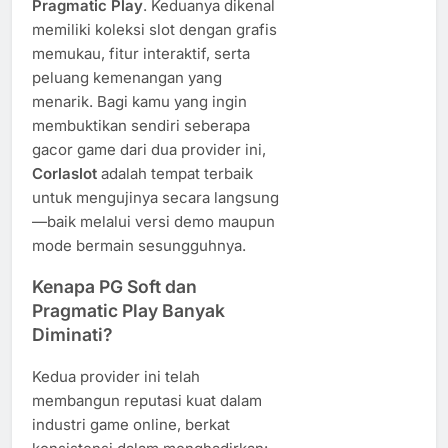
Pragmatic Play
. Keduanya dikenal
memiliki koleksi slot dengan grafis
memukau, fitur interaktif, serta
peluang kemenangan yang
menarik. Bagi kamu yang ingin
membuktikan sendiri seberapa
gacor game dari dua provider ini,
Corlaslot
adalah tempat terbaik
untuk mengujinya secara langsung
—baik melalui versi demo maupun
mode bermain sesungguhnya.
Kenapa PG Soft dan
Pragmatic Play Banyak
Diminati?
Kedua provider ini telah
membangun reputasi kuat dalam
industri game online, berkat