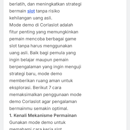
berlatih, dan meningkatkan strategi
bermain
slot
tanpa risiko
kehilangan uang asli.
Mode demo di Corlaslot adalah
fitur penting yang memungkinkan
pemain mencoba berbagai game
slot tanpa harus menggunakan
uang asli. Baik bagi pemula yang
ingin belajar maupun pemain
berpengalaman yang ingin menguji
strategi baru, mode demo
memberikan ruang aman untuk
eksplorasi. Berikut 7 cara
memaksimalkan penggunaan mode
demo Corlaslot agar pengalaman
bermainmu semakin optimal.
1. Kenali Mekanisme Permainan
Gunakan mode demo untuk
memahami cara kerja slot,