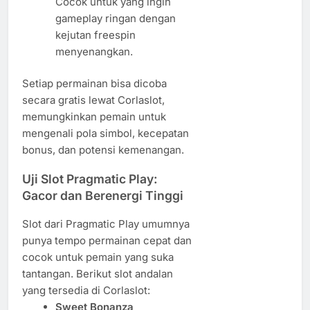
Cocok untuk yang ingin
gameplay ringan dengan
kejutan freespin
menyenangkan.
Setiap permainan bisa dicoba
secara gratis lewat Corlaslot,
memungkinkan pemain untuk
mengenali pola simbol, kecepatan
bonus, dan potensi kemenangan.
Uji Slot Pragmatic Play:
Gacor dan Berenergi Tinggi
Slot dari Pragmatic Play umumnya
punya tempo permainan cepat dan
cocok untuk pemain yang suka
tantangan. Berikut slot andalan
yang tersedia di Corlaslot:
Sweet Bonanza