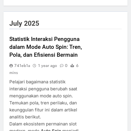
July 2025
Statistik Interaksi Pengguna
dalam Mode Auto Spin: Tren,
Pola, dan Efisiensi Bermain
741eb1a
1 year ago
0
6
mins
Pelajari bagaimana statistik
interaksi pengguna berubah saat
menggunakan mode auto spin.
Temukan pola, tren perilaku, dan
keunggulan fitur ini dalam artikel
analitis berikut.
Dalam ekosistem permainan slot
modern, mode
Auto Spin
menjadi