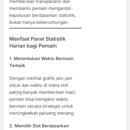
memberikan transparansi dan
membantu pemain mengambil
keputusan berdasarkan statistik,
bukan hanya keberuntungan.
Manfaat Panel Statistik
Harian bagi Pemain
1.
Menentukan Waktu Bermain
Terbaik
Dengan melihat grafik jam-jam
sibuk dan waktu di mana slot
paling banyak memberikan hasil,
pemain bisa mengatur waktu
bermain secara strategis untuk
meningkatkan peluang menang.
2.
Memilih Slot Berdasarkan