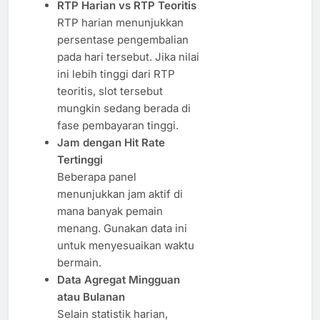
RTP Harian vs RTP Teoritis
RTP harian menunjukkan
persentase pengembalian
pada hari tersebut. Jika nilai
ini lebih tinggi dari RTP
teoritis, slot tersebut
mungkin sedang berada di
fase pembayaran tinggi.
Jam dengan Hit Rate
Tertinggi
Beberapa panel
menunjukkan jam aktif di
mana banyak pemain
menang. Gunakan data ini
untuk menyesuaikan waktu
bermain.
Data Agregat Mingguan
atau Bulanan
Selain statistik harian,