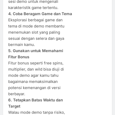
sesi demo untuk mengenali
karakteristik game tertentu.
4. Coba Beragam Game dan Tema
Eksplorasi berbagai game dan
tema di mode demo membantu
menemukan slot yang paling
sesuai dengan selera dan gaya
bermain kamu.
5. Gunakan untuk Memahami
Fitur Bonus
Fitur bonus seperti free spins,
multiplier, dan wild bisa diuji di
mode demo agar kamu tahu
bagaimana memaksimalkan
potensi kemenangan di versi
berbayar.
6. Tetapkan Batas Waktu dan
Target
Walau mode demo tanpa risiko,