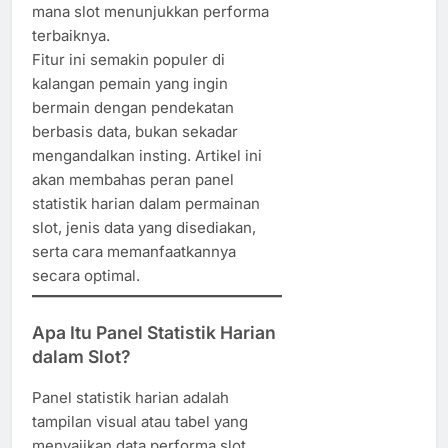
mana slot menunjukkan performa
terbaiknya.
Fitur ini semakin populer di
kalangan pemain yang ingin
bermain dengan pendekatan
berbasis data, bukan sekadar
mengandalkan insting. Artikel ini
akan membahas peran panel
statistik harian dalam permainan
slot, jenis data yang disediakan,
serta cara memanfaatkannya
secara optimal.
Apa Itu Panel Statistik Harian
dalam Slot?
Panel statistik harian adalah
tampilan visual atau tabel yang
menyajikan data performa slot