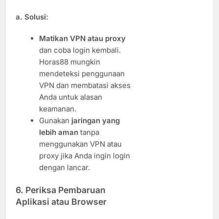
a.
Solusi:
Matikan VPN atau proxy
dan coba login kembali.
Horas88 mungkin
mendeteksi penggunaan
VPN dan membatasi akses
Anda untuk alasan
keamanan.
Gunakan
jaringan yang
lebih aman
tanpa
menggunakan VPN atau
proxy jika Anda ingin login
dengan lancar.
6.
Periksa Pembaruan
Aplikasi atau Browser