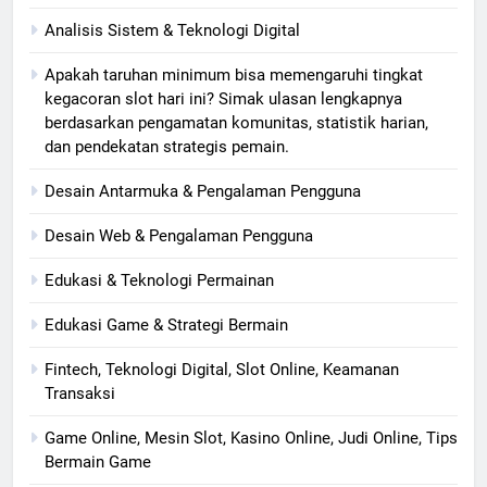
Analisis Sistem & Teknologi Digital
Apakah taruhan minimum bisa memengaruhi tingkat
kegacoran slot hari ini? Simak ulasan lengkapnya
berdasarkan pengamatan komunitas, statistik harian,
dan pendekatan strategis pemain.
Desain Antarmuka & Pengalaman Pengguna
Desain Web & Pengalaman Pengguna
Edukasi & Teknologi Permainan
Edukasi Game & Strategi Bermain
Fintech, Teknologi Digital, Slot Online, Keamanan
Transaksi
Game Online, Mesin Slot, Kasino Online, Judi Online, Tips
Bermain Game