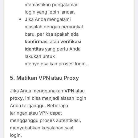
memastikan pengalaman
login yang lebih lancar.
Jika Anda mengalami
masalah dengan perangkat
baru, periksa apakah ada
konfirmasi
atau
verifikasi
identitas
yang perlu Anda
lakukan untuk
menyelesaikan proses login.
5.
Matikan VPN atau Proxy
Jika Anda menggunakan
VPN
atau
proxy
, ini bisa menjadi alasan login
Anda terganggu. Beberapa
jaringan atau VPN dapat
mengganggu proses autentikasi,
menyebabkan kesalahan saat
login.