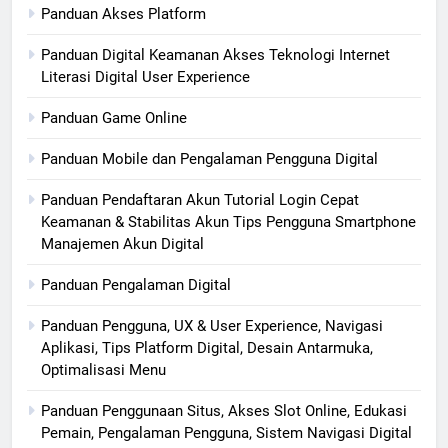
Panduan Akses Platform
Panduan Digital Keamanan Akses Teknologi Internet
Literasi Digital User Experience
Panduan Game Online
Panduan Mobile dan Pengalaman Pengguna Digital
Panduan Pendaftaran Akun Tutorial Login Cepat
Keamanan & Stabilitas Akun Tips Pengguna Smartphone
Manajemen Akun Digital
Panduan Pengalaman Digital
Panduan Pengguna, UX & User Experience, Navigasi
Aplikasi, Tips Platform Digital, Desain Antarmuka,
Optimalisasi Menu
Panduan Penggunaan Situs, Akses Slot Online, Edukasi
Pemain, Pengalaman Pengguna, Sistem Navigasi Digital