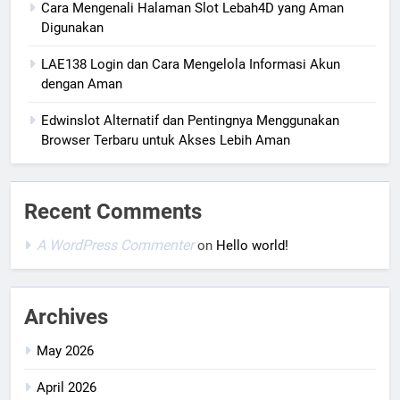
Cara Mengenali Halaman Slot Lebah4D yang Aman
Digunakan
LAE138 Login dan Cara Mengelola Informasi Akun
dengan Aman
Edwinslot Alternatif dan Pentingnya Menggunakan
Browser Terbaru untuk Akses Lebih Aman
Recent Comments
A WordPress Commenter
on
Hello world!
Archives
May 2026
April 2026