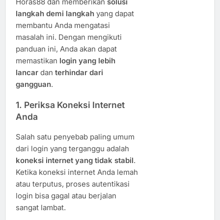
Horas88 dan memberikan
solusi
langkah demi langkah
yang dapat
membantu Anda mengatasi
masalah ini. Dengan mengikuti
panduan ini, Anda akan dapat
memastikan
login yang lebih
lancar
dan
terhindar dari
gangguan
.
1.
Periksa Koneksi Internet
Anda
Salah satu penyebab paling umum
dari login yang terganggu adalah
koneksi internet yang tidak stabil
.
Ketika koneksi internet Anda lemah
atau terputus, proses autentikasi
login bisa gagal atau berjalan
sangat lambat.