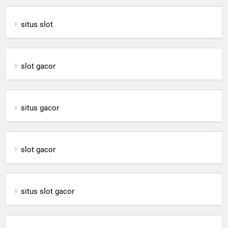
situs slot
slot gacor
situs gacor
slot gacor
situs slot gacor