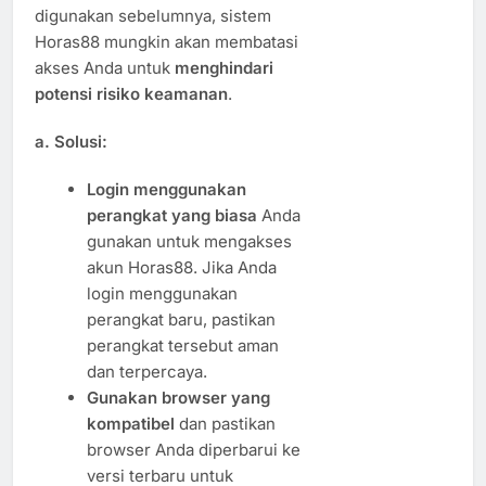
digunakan sebelumnya, sistem
Horas88 mungkin akan membatasi
akses Anda untuk
menghindari
potensi risiko keamanan
.
a.
Solusi:
Login menggunakan
perangkat yang biasa
Anda
gunakan untuk mengakses
akun Horas88. Jika Anda
login menggunakan
perangkat baru, pastikan
perangkat tersebut aman
dan terpercaya.
Gunakan browser yang
kompatibel
dan pastikan
browser Anda diperbarui ke
versi terbaru untuk