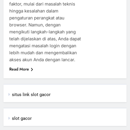
faktor, mulai dari masalah teknis
hingga kesalahan dalam
pengaturan perangkat atau
browser. Namun, dengan
mengikuti langkah-langkah yang
telah dijelaskan di atas, Anda dapat
mengatasi masalah login dengan
lebih mudah dan mengembalikan
akses akun Anda dengan lancar.
Read More
situs link slot gacor
slot gacor