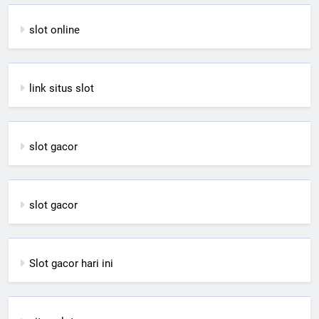
slot online
link situs slot
slot gacor
slot gacor
Slot gacor hari ini