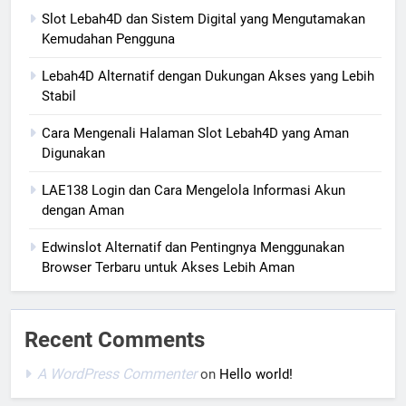
Slot Lebah4D dan Sistem Digital yang Mengutamakan
Kemudahan Pengguna
Lebah4D Alternatif dengan Dukungan Akses yang Lebih
Stabil
Cara Mengenali Halaman Slot Lebah4D yang Aman
Digunakan
LAE138 Login dan Cara Mengelola Informasi Akun
dengan Aman
Edwinslot Alternatif dan Pentingnya Menggunakan
Browser Terbaru untuk Akses Lebih Aman
Recent Comments
A WordPress Commenter
on
Hello world!