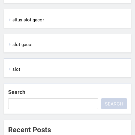
situs slot gacor
slot gacor
slot
Search
SEARCH
Recent Posts