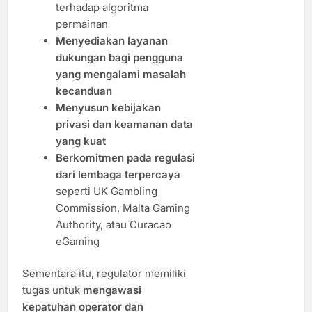
terhadap algoritma
permainan
Menyediakan layanan
dukungan bagi pengguna
yang mengalami masalah
kecanduan
Menyusun kebijakan
privasi dan keamanan data
yang kuat
Berkomitmen pada regulasi
dari lembaga terpercaya
seperti UK Gambling
Commission, Malta Gaming
Authority, atau Curacao
eGaming
Sementara itu, regulator memiliki
tugas untuk
mengawasi
kepatuhan operator dan