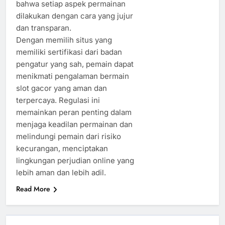
bahwa setiap aspek permainan
dilakukan dengan cara yang jujur
dan transparan.
Dengan memilih situs yang
memiliki sertifikasi dari badan
pengatur yang sah, pemain dapat
menikmati pengalaman bermain
slot gacor yang aman dan
terpercaya. Regulasi ini
memainkan peran penting dalam
menjaga keadilan permainan dan
melindungi pemain dari risiko
kecurangan, menciptakan
lingkungan perjudian online yang
lebih aman dan lebih adil.
Read More