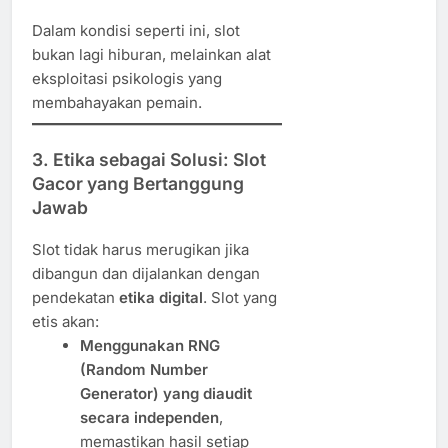
Dalam kondisi seperti ini, slot
bukan lagi hiburan, melainkan alat
eksploitasi psikologis yang
membahayakan pemain.
3. Etika sebagai Solusi: Slot
Gacor yang Bertanggung
Jawab
Slot tidak harus merugikan jika
dibangun dan dijalankan dengan
pendekatan
etika digital
. Slot yang
etis akan:
Menggunakan RNG
(Random Number
Generator) yang diaudit
secara independen
,
memastikan hasil setiap