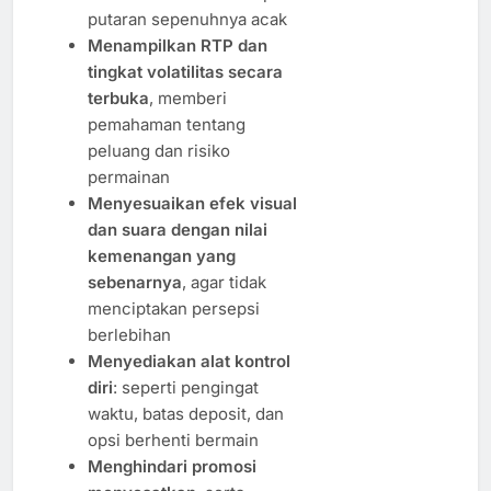
putaran sepenuhnya acak
Menampilkan RTP dan
tingkat volatilitas secara
terbuka
, memberi
pemahaman tentang
peluang dan risiko
permainan
Menyesuaikan efek visual
dan suara dengan nilai
kemenangan yang
sebenarnya
, agar tidak
menciptakan persepsi
berlebihan
Menyediakan alat kontrol
diri
: seperti pengingat
waktu, batas deposit, dan
opsi berhenti bermain
Menghindari promosi