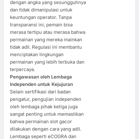
dengan angka yang sesungguhnya
dan tidak dimanipulasi untuk
keuntungan operator. Tanpa
transparansi ini, pemain bisa
merasa tertipu atau merasa bahwa
permainan yang mereka mainkan
tidak adil. Regulasi ini membantu
menciptakan lingkungan
permainan yang lebih terbuka dan
terpercaya.
Pengawasan oleh Lembaga
Independen untuk Kejujuran
Selain sertifikasi dari badan
pengatur, pengujian independen
oleh lembaga pihak ketiga juga
sangat penting untuk memastikan
bahwa permainan slot gacor
dilakukan dengan cara yang adil.
Lembaga seperti eCOGRA dan