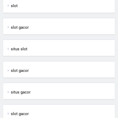
slot
slot gacor
situs slot
slot gacor
situs gacor
slot gacor