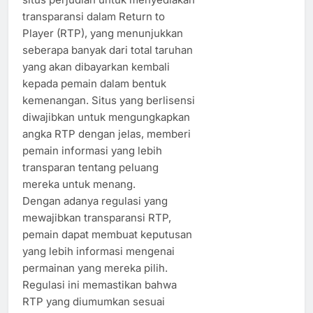
transparansi dalam Return to
Player (RTP), yang menunjukkan
seberapa banyak dari total taruhan
yang akan dibayarkan kembali
kepada pemain dalam bentuk
kemenangan. Situs yang berlisensi
diwajibkan untuk mengungkapkan
angka RTP dengan jelas, memberi
pemain informasi yang lebih
transparan tentang peluang
mereka untuk menang.
Dengan adanya regulasi yang
mewajibkan transparansi RTP,
pemain dapat membuat keputusan
yang lebih informasi mengenai
permainan yang mereka pilih.
Regulasi ini memastikan bahwa
RTP yang diumumkan sesuai