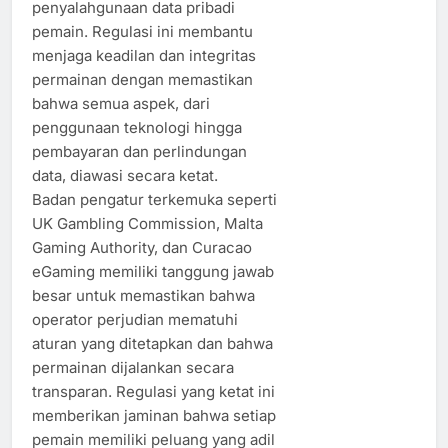
penyalahgunaan data pribadi
pemain. Regulasi ini membantu
menjaga keadilan dan integritas
permainan dengan memastikan
bahwa semua aspek, dari
penggunaan teknologi hingga
pembayaran dan perlindungan
data, diawasi secara ketat.
Badan pengatur terkemuka seperti
UK Gambling Commission, Malta
Gaming Authority, dan Curacao
eGaming memiliki tanggung jawab
besar untuk memastikan bahwa
operator perjudian mematuhi
aturan yang ditetapkan dan bahwa
permainan dijalankan secara
transparan. Regulasi yang ketat ini
memberikan jaminan bahwa setiap
pemain memiliki peluang yang adil