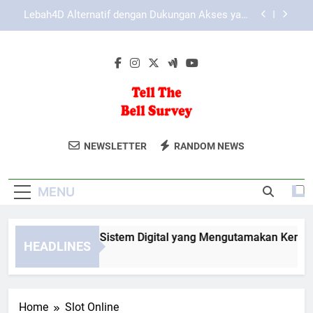
Skip
Cara Mengenali Halaman Slot Lebah4D yang
to
Aman Digunakan
content
LAE138 Login dan Cara Mengelola Informasi
Akun dengan Aman
Slot Lebah4D dan Sistem Digital yang
Mengutamakan Kemudahan Pengguna
Lebah4D Alternatif dengan Dukungan Akses yang
Lebih Stabil
Tell The Bell
Ikuti Survei Tell The Bell Dan Berikan
Cara Mengenali Halaman Slot Lebah4D yang
NEWSLETTER
RANDOM NEWS
Aman Digunakan
Survey
Pendapat Anda. Solusi Untuk
LAE138 Login dan Cara Mengelola Informasi
Pengalaman Makan Yang Lebih Baik.
Akun dengan Aman
MENU
ot Lebah4D dan Sistem Digital yang Mengutamakan Kemudah
HEADLINES
Months Ago
Home
Slot Online