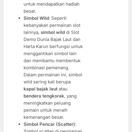
untuk mendapatkan hadiah
besar.
Simbol Wild
: Seperti
kebanyakan permainan slot
lainnya,
simbol wild
di Slot
Demo Dunia Bajak Laut dan
Harta Karun berfungsi untuk
menggantikan simbol lain
dan membantu membentuk
kombinasi pemenang.
Dalam permainan ini, simbol
wild sering kali berupa
kapal bajak laut
atau
bendera tengkorak
, yang
meningkatkan peluang
pemain untuk meraih
kemenangan besar.
Simbol Pencar (Scatter)
:
Simbol scatter di permainan