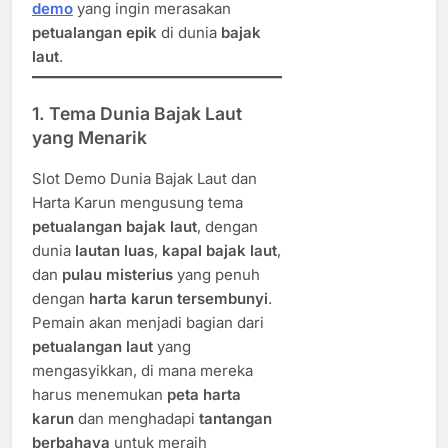
demo
yang ingin merasakan
petualangan epik
di dunia
bajak
laut
.
1. Tema Dunia Bajak Laut
yang Menarik
Slot Demo Dunia Bajak Laut dan
Harta Karun mengusung tema
petualangan bajak laut
, dengan
dunia
lautan luas
,
kapal bajak laut
,
dan
pulau misterius
yang penuh
dengan
harta karun tersembunyi
.
Pemain akan menjadi bagian dari
petualangan laut
yang
mengasyikkan, di mana mereka
harus menemukan
peta harta
karun
dan menghadapi
tantangan
berbahaya
untuk meraih