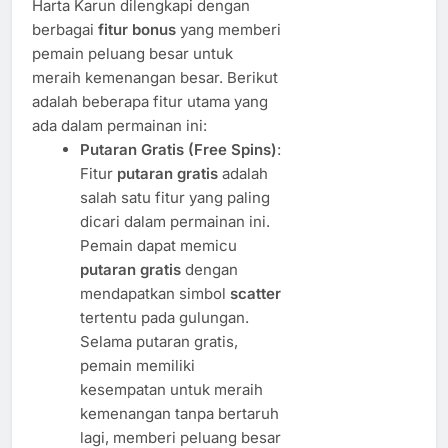
Harta Karun dilengkapi dengan
berbagai
fitur bonus
yang memberi
pemain peluang besar untuk
meraih kemenangan besar. Berikut
adalah beberapa fitur utama yang
ada dalam permainan ini:
Putaran Gratis (Free Spins)
:
Fitur
putaran gratis
adalah
salah satu fitur yang paling
dicari dalam permainan ini.
Pemain dapat memicu
putaran gratis
dengan
mendapatkan simbol
scatter
tertentu pada gulungan.
Selama putaran gratis,
pemain memiliki
kesempatan untuk meraih
kemenangan tanpa bertaruh
lagi, memberi peluang besar