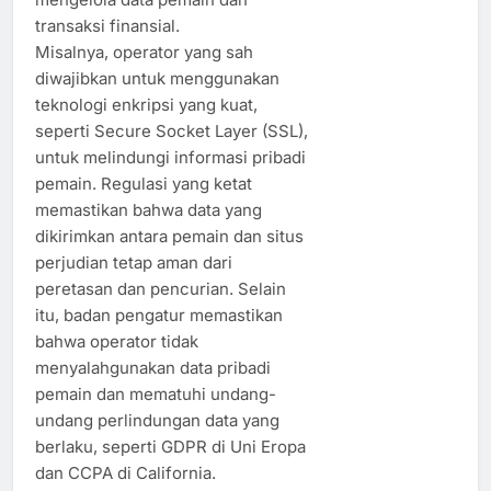
transaksi finansial.
Misalnya, operator yang sah
diwajibkan untuk menggunakan
teknologi enkripsi yang kuat,
seperti Secure Socket Layer (SSL),
untuk melindungi informasi pribadi
pemain. Regulasi yang ketat
memastikan bahwa data yang
dikirimkan antara pemain dan situs
perjudian tetap aman dari
peretasan dan pencurian. Selain
itu, badan pengatur memastikan
bahwa operator tidak
menyalahgunakan data pribadi
pemain dan mematuhi undang-
undang perlindungan data yang
berlaku, seperti GDPR di Uni Eropa
dan CCPA di California.