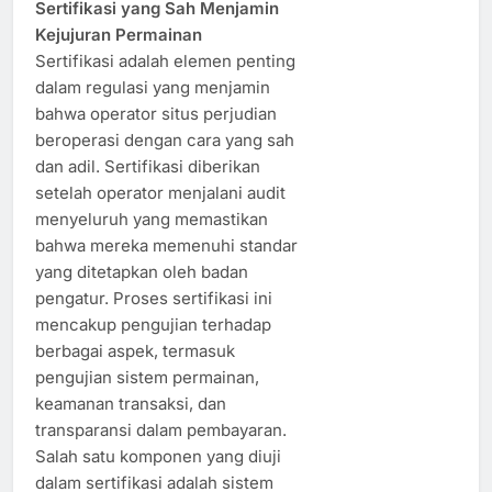
Sertifikasi yang Sah Menjamin
Kejujuran Permainan
Sertifikasi adalah elemen penting
dalam regulasi yang menjamin
bahwa operator situs perjudian
beroperasi dengan cara yang sah
dan adil. Sertifikasi diberikan
setelah operator menjalani audit
menyeluruh yang memastikan
bahwa mereka memenuhi standar
yang ditetapkan oleh badan
pengatur. Proses sertifikasi ini
mencakup pengujian terhadap
berbagai aspek, termasuk
pengujian sistem permainan,
keamanan transaksi, dan
transparansi dalam pembayaran.
Salah satu komponen yang diuji
dalam sertifikasi adalah sistem