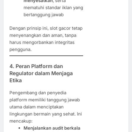
menyesatkan
, serta
mematuhi standar iklan yang
bertanggung jawab
Dengan prinsip ini, slot gacor tetap
menyenangkan dan aman, tanpa
harus mengorbankan integritas
pengguna.
4. Peran Platform dan
Regulator dalam Menjaga
Etika
Pengembang dan penyedia
platform memiliki tanggung jawab
utama dalam menciptakan
lingkungan bermain yang sehat. Ini
mencakup:
Menjalankan audit berkala