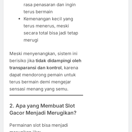
rasa penasaran dan ingin
terus bermain
Kemenangan kecil yang
terus menerus, meski
secara total bisa jadi tetap
merugi
Meski menyenangkan, sistem ini
berisiko jika
tidak didampingi oleh
transparansi dan kontrol
, karena
dapat mendorong pemain untuk
terus bermain demi mengejar
sensasi menang yang semu.
2. Apa yang Membuat Slot
Gacor Menjadi Merugikan?
Permainan slot bisa menjadi