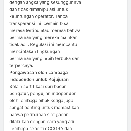
dengan angka yang sesungguhnya
dan tidak dimanipulasi untuk
keuntungan operator. Tanpa
transparansi ini, pemain bisa
merasa tertipu atau merasa bahwa
permainan yang mereka mainkan
tidak adil. Regulasi ini membantu
menciptakan lingkungan
permainan yang lebih terbuka dan
terpercaya.
Pengawasan oleh Lembaga
Independen untuk Kejujuran
Selain sertifikasi dari badan
pengatur, pengujian independen
oleh lembaga pihak ketiga juga
sangat penting untuk memastikan
bahwa permainan slot gacor
dilakukan dengan cara yang adil.
Lembaga seperti eCOGRA dan