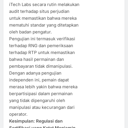
iTech Labs secara rutin melakukan
audit terhadap situs perjudian
untuk memastikan bahwa mereka
mematuhi standar yang ditetapkan
oleh badan pengatur.
Pengujian ini termasuk verifikasi
terhadap RNG dan pemeriksaan
terhadap RTP untuk memastikan
bahwa hasil permainan dan
pembayaran tidak dimanipulasi.
Dengan adanya pengujian
independen ini, pemain dapat
merasa lebih yakin bahwa mereka
berpartisipasi dalam permainan
yang tidak dipengaruhi oleh
manipulasi atau kecurangan dari
operator.
Kesimpulan: Regulasi dan
Sertifikasi yang Ketat Menjamin