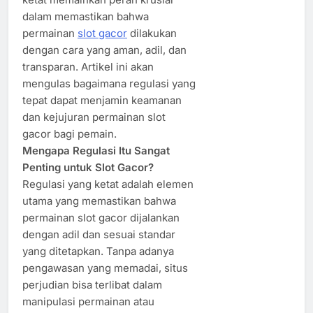
dalam memastikan bahwa
permainan
slot gacor
dilakukan
dengan cara yang aman, adil, dan
transparan. Artikel ini akan
mengulas bagaimana regulasi yang
tepat dapat menjamin keamanan
dan kejujuran permainan slot
gacor bagi pemain.
Mengapa Regulasi Itu Sangat
Penting untuk Slot Gacor?
Regulasi yang ketat adalah elemen
utama yang memastikan bahwa
permainan slot gacor dijalankan
dengan adil dan sesuai standar
yang ditetapkan. Tanpa adanya
pengawasan yang memadai, situs
perjudian bisa terlibat dalam
manipulasi permainan atau