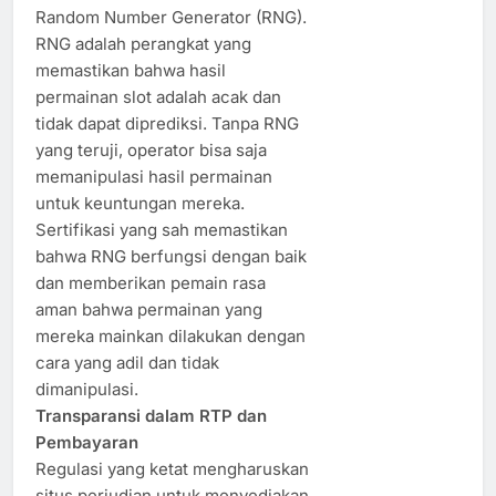
Random Number Generator (RNG).
RNG adalah perangkat yang
memastikan bahwa hasil
permainan slot adalah acak dan
tidak dapat diprediksi. Tanpa RNG
yang teruji, operator bisa saja
memanipulasi hasil permainan
untuk keuntungan mereka.
Sertifikasi yang sah memastikan
bahwa RNG berfungsi dengan baik
dan memberikan pemain rasa
aman bahwa permainan yang
mereka mainkan dilakukan dengan
cara yang adil dan tidak
dimanipulasi.
Transparansi dalam RTP dan
Pembayaran
Regulasi yang ketat mengharuskan
situs perjudian untuk menyediakan