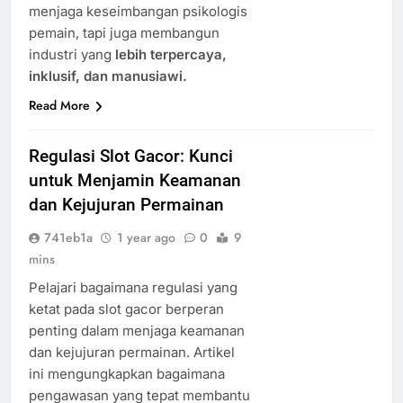
menjaga keseimbangan psikologis
pemain, tapi juga membangun
industri yang
lebih terpercaya,
inklusif, dan manusiawi.
Read More
Regulasi Slot Gacor: Kunci
untuk Menjamin Keamanan
dan Kejujuran Permainan
741eb1a
1 year ago
0
9
mins
Pelajari bagaimana regulasi yang
ketat pada slot gacor berperan
penting dalam menjaga keamanan
dan kejujuran permainan. Artikel
ini mengungkapkan bagaimana
pengawasan yang tepat membantu