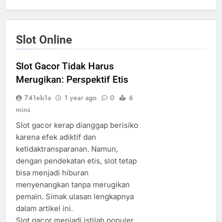
Slot Online
Slot Gacor Tidak Harus
Merugikan: Perspektif Etis
741eb1a
1 year ago
0
6
mins
Slot gacor kerap dianggap berisiko
karena efek adiktif dan
ketidaktransparanan. Namun,
dengan pendekatan etis, slot tetap
bisa menjadi hiburan
menyenangkan tanpa merugikan
pemain. Simak ulasan lengkapnya
dalam artikel ini.
Slot gacor menjadi istilah populer