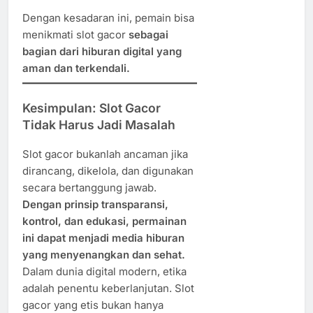
Dengan kesadaran ini, pemain bisa
menikmati slot gacor
sebagai
bagian dari hiburan digital yang
aman dan terkendali.
Kesimpulan: Slot Gacor
Tidak Harus Jadi Masalah
Slot gacor bukanlah ancaman jika
dirancang, dikelola, dan digunakan
secara bertanggung jawab.
Dengan prinsip transparansi,
kontrol, dan edukasi, permainan
ini dapat menjadi media hiburan
yang menyenangkan dan sehat.
Dalam dunia digital modern, etika
adalah penentu keberlanjutan. Slot
gacor yang etis bukan hanya