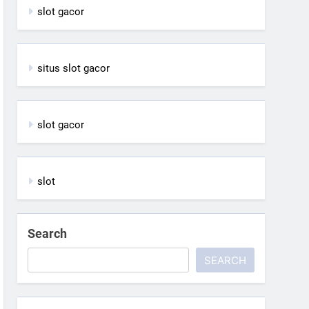
slot gacor
situs slot gacor
slot gacor
slot
Search
SEARCH