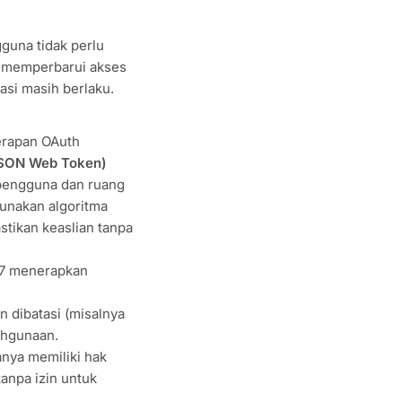
guna tidak perlu
m memperbarui akses
asi masih berlaku.
erapan OAuth
SON Web Token)
s pengguna dan ruang
unakan algoritma
tikan keaslian tanpa
87 menerapkan
 dibatasi (misalnya
ahgunaan.
nya memiliki hak
tanpa izin untuk