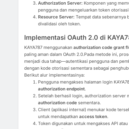
Authorization Server:
Komponen yang memver
pengguna dan mengeluarkan token otorisasi
Resource Server:
Tempat data sebenarnya b
divalidasi oleh token.
Implementasi OAuth 2.0 di KAYA
KAYA787 menggunakan
authorization code grant f
paling aman dalam OAuth 2.0.Pada metode ini, prose
menjadi dua tahap—autentikasi pengguna dan pem
dengan kode otorisasi sementara sebagai penghub
Berikut alur implementasinya:
Pengguna mengakses halaman login KAYA787
authorization endpoint
.
Setelah berhasil login, authorization server
authorization code
sementara.
Client (aplikasi internal) menukar kode ters
untuk mendapatkan
access token
.
Token digunakan untuk mengakses API atau