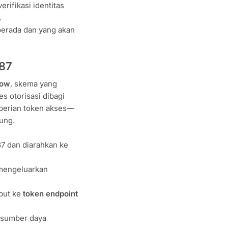
ifikasi identitas
.
erada dan yang akan
787
low
, skema yang
s otorisasi dibagi
berian token akses—
ung.
 dan diarahkan ke
 mengeluarkan
ebut ke
token endpoint
 sumber daya