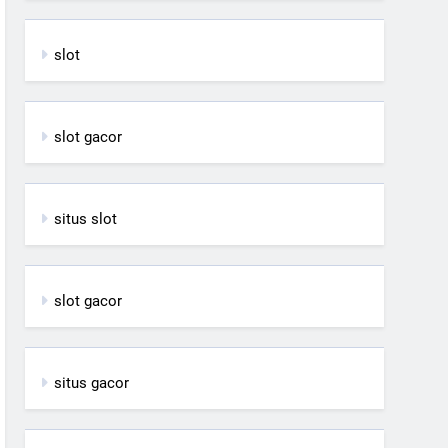
slot
slot gacor
situs slot
slot gacor
situs gacor