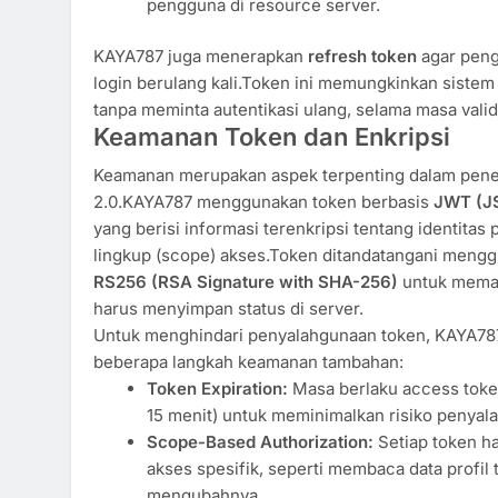
pengguna di resource server.
KAYA787 juga menerapkan
refresh token
agar peng
login berulang kali.Token ini memungkinkan siste
tanpa meminta autentikasi ulang, selama masa valid
Keamanan Token dan Enkripsi
Keamanan merupakan aspek terpenting dalam pen
2.0.KAYA787 menggunakan token berbasis
JWT (J
yang berisi informasi terenkripsi tentang identita
lingkup (scope) akses.Token ditandatangani mengg
RS256 (RSA Signature with SHA-256)
untuk memas
harus menyimpan status di server.
Untuk menghindari penyalahgunaan token, KAYA7
beberapa langkah keamanan tambahan:
Token Expiration:
Masa berlaku access token
15 menit) untuk meminimalkan risiko penyal
Scope-Based Authorization:
Setiap token ha
akses spesifik, seperti membaca data profil 
mengubahnya.