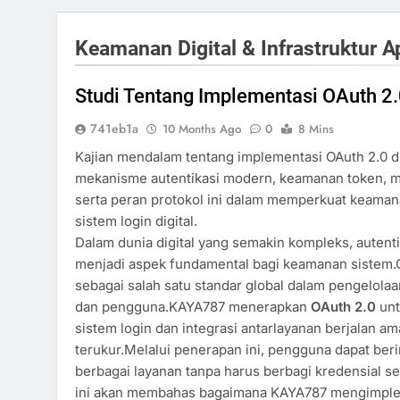
Keamanan Digital & Infrastruktur Ap
Studi Tentang Implementasi OAuth 2
741eb1a
10 Months Ago
0
8 Mins
Kajian mendalam tentang implementasi OAuth 2.0 
mekanisme autentikasi modern, keamanan token, m
serta peran protokol ini dalam memperkuat keamana
sistem login digital.
Dalam dunia digital yang semakin kompleks, autenti
menjadi aspek fundamental bagi keamanan sistem.O
sebagai salah satu standar global dalam pengelolaan
dan pengguna.KAYA787 menerapkan
OAuth 2.0
unt
sistem login dan integrasi antarlayanan berjalan am
terukur.Melalui penerapan ini, pengguna dapat ber
berbagai layanan tanpa harus berbagi kredensial se
ini akan membahas bagaimana KAYA787 mengimple