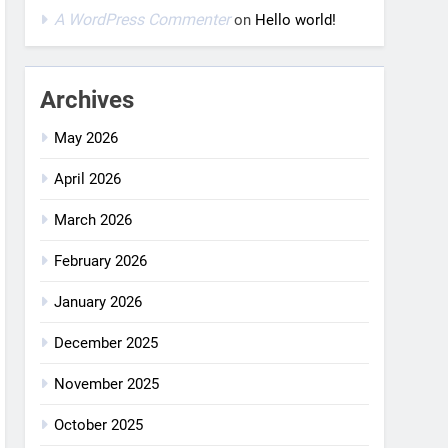
A WordPress Commenter
on
Hello world!
Archives
May 2026
April 2026
March 2026
February 2026
January 2026
December 2025
November 2025
October 2025