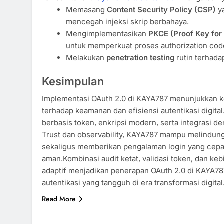
Memasang
Content Security Policy (CSP)
ya
mencegah injeksi skrip berbahaya.
Mengimplementasikan
PKCE (Proof Key for
untuk memperkuat proses authorization cod
Melakukan
penetration testing
rutin terhadap
Kesimpulan
Implementasi OAuth 2.0 di KAYA787 menunjukkan 
terhadap keamanan dan efisiensi autentikasi digital.
berbasis token, enkripsi modern, serta integrasi d
Trust dan observability, KAYA787 mampu melindun
sekaligus memberikan pengalaman login yang cepa
aman.Kombinasi audit ketat, validasi token, dan ke
adaptif menjadikan penerapan OAuth 2.0 di KAYA7
autentikasi yang tangguh di era transformasi digital
Read More