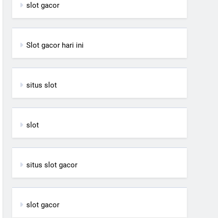
slot gacor
Slot gacor hari ini
situs slot
slot
situs slot gacor
slot gacor