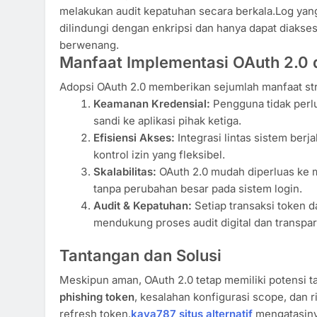
melakukan audit kepatuhan secara berkala.Log yan
dilindungi dengan enkripsi dan hanya dapat diakse
berwenang.
Manfaat Implementasi OAuth 2.0
Adopsi OAuth 2.0 memberikan sejumlah manfaat str
Keamanan Kredensial:
Pengguna tidak perl
sandi ke aplikasi pihak ketiga.
Efisiensi Akses:
Integrasi lintas sistem berj
kontrol izin yang fleksibel.
Skalabilitas:
OAuth 2.0 mudah diperluas ke m
tanpa perubahan besar pada sistem login.
Audit & Kepatuhan:
Setiap transaksi token da
mendukung proses audit digital dan transpar
Tantangan dan Solusi
Meskipun aman, OAuth 2.0 tetap memiliki potensi t
phishing token
, kesalahan konfigurasi scope, dan 
refresh token.
kaya787 situs alternatif
mengatasiny