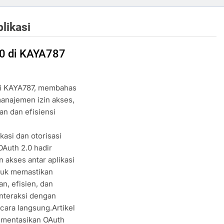
likasi
.0 di KAYA787
di KAYA787, membahas
anajemen izin akses,
n dan efisiensi
kasi dan otorisasi
Auth 2.0 hadir
 akses antar aplikasi
uk memastikan
an, efisien, dan
interaksi dengan
cara langsung.Artikel
mentasikan OAuth