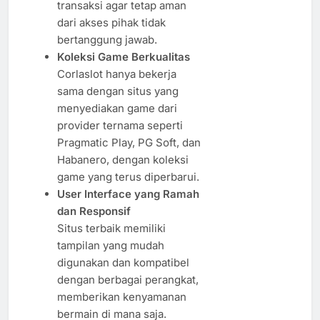
transaksi agar tetap aman
dari akses pihak tidak
bertanggung jawab.
Koleksi Game Berkualitas
Corlaslot hanya bekerja
sama dengan situs yang
menyediakan game dari
provider ternama seperti
Pragmatic Play, PG Soft, dan
Habanero, dengan koleksi
game yang terus diperbarui.
User Interface yang Ramah
dan Responsif
Situs terbaik memiliki
tampilan yang mudah
digunakan dan kompatibel
dengan berbagai perangkat,
memberikan kenyamanan
bermain di mana saja.