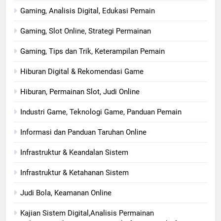
Gaming, Analisis Digital, Edukasi Pemain
Gaming, Slot Online, Strategi Permainan
Gaming, Tips dan Trik, Keterampilan Pemain
Hiburan Digital & Rekomendasi Game
Hiburan, Permainan Slot, Judi Online
Industri Game, Teknologi Game, Panduan Pemain
Informasi dan Panduan Taruhan Online
Infrastruktur & Keandalan Sistem
Infrastruktur & Ketahanan Sistem
Judi Bola, Keamanan Online
Kajian Sistem Digital,Analisis Permainan