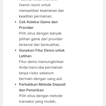
lisensi resmi untuk
memastikan keamanan dan
keadilan permainan.
Cek Koleksi Game dan
Provider
Pilih situs dengan banyak
pilihan game dari provider
terkenal dan berkualitas.
Gunakan Fitur Demo untuk
Latihan
Fitur demo memungkinkan
Anda mencoba permainan
tanpa risiko sebelum
bermain dengan uang asli.
Perhatikan Metode Deposit
dan Penarikan
Pilih situs dengan metode
transaksi yang mudah,