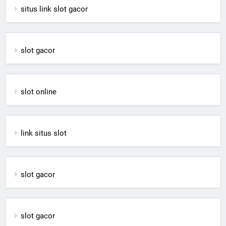
situs link slot gacor
slot gacor
slot online
link situs slot
slot gacor
slot gacor