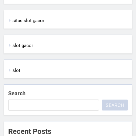
situs slot gacor
slot gacor
slot
Search
SEARCH
Recent Posts