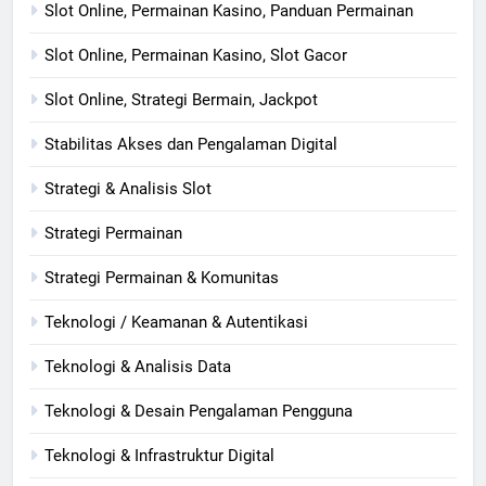
Slot Online, Permainan Kasino, Panduan Permainan
Slot Online, Permainan Kasino, Slot Gacor
Slot Online, Strategi Bermain, Jackpot
Stabilitas Akses dan Pengalaman Digital
Strategi & Analisis Slot
Strategi Permainan
Strategi Permainan & Komunitas
Teknologi / Keamanan & Autentikasi
Teknologi & Analisis Data
Teknologi & Desain Pengalaman Pengguna
Teknologi & Infrastruktur Digital