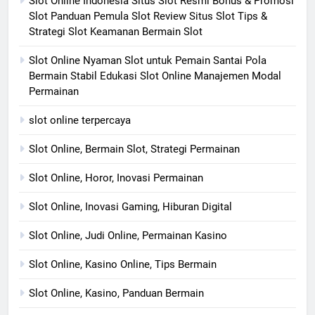
Slot Online Indonesia Situs Slot Resmi Bonus & Promosi
Slot Panduan Pemula Slot Review Situs Slot Tips &
Strategi Slot Keamanan Bermain Slot
Slot Online Nyaman Slot untuk Pemain Santai Pola
Bermain Stabil Edukasi Slot Online Manajemen Modal
Permainan
slot online terpercaya
Slot Online, Bermain Slot, Strategi Permainan
Slot Online, Horor, Inovasi Permainan
Slot Online, Inovasi Gaming, Hiburan Digital
Slot Online, Judi Online, Permainan Kasino
Slot Online, Kasino Online, Tips Bermain
Slot Online, Kasino, Panduan Bermain