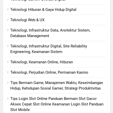
Teknologi Hiburan & Gaya Hidup Digital
Teknologi Web & UX
Teknologi, Infrastruktur Data, Arsitektur Sistem,
Database Management
Teknologi, Infrastruktur Digital, Site Reliability
Engineering, Keamanan Sistem
Teknologi, Keamanan Online, Hiburan
Teknologi, Perjudian Online, Permainan Kasino
Tips Bermain Game, Manajemen Waktu, Keseimbangan
Hidup, Kehidupan Sosial Gamer, Strategi Produktivitas
Tips Login Slot Online Panduan Bermain Slot Gacor
Akses Cepat Slot Online Keamanan Login Slot Panduan
Slot Mobile