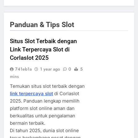
Panduan & Tips Slot
Situs Slot Terbaik dengan
Link Terpercaya Slot di
Corlaslot 2025
741eb1a
1 year ago
0
5
mins
Temukan situs slot terbaik dengan
link terpercaya slot
di Corlaslot
2025. Panduan lengkap memilih
platform slot online aman dan
berkualitas untuk pengalaman
bermain terbaik.
Di tahun 2025, dunia slot online
terus berkembang pesat dengan