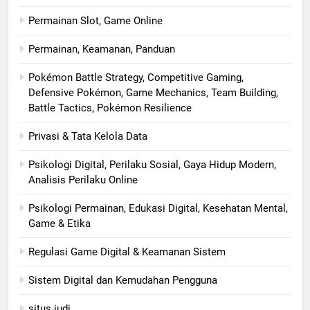
Permainan Slot, Game Online
Permainan, Keamanan, Panduan
Pokémon Battle Strategy, Competitive Gaming,
Defensive Pokémon, Game Mechanics, Team Building,
Battle Tactics, Pokémon Resilience
Privasi & Tata Kelola Data
Psikologi Digital, Perilaku Sosial, Gaya Hidup Modern,
Analisis Perilaku Online
Psikologi Permainan, Edukasi Digital, Kesehatan Mental,
Game & Etika
Regulasi Game Digital & Keamanan Sistem
Sistem Digital dan Kemudahan Pengguna
situs judi