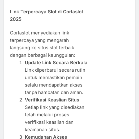
Link Terpercaya Slot di Corlaslot
2025
Corlaslot menyediakan link
terpercaya yang mengarah
langsung ke situs slot terbaik
dengan berbagai keunggulan:
Update Link Secara Berkala
Link diperbarui secara rutin
untuk memastikan pemain
selalu mendapatkan akses
tanpa hambatan dan aman.
Verifikasi Keaslian Situs
Setiap link yang disediakan
telah melalui proses
verifikasi keaslian dan
keamanan situs.
Kemudahan Akses