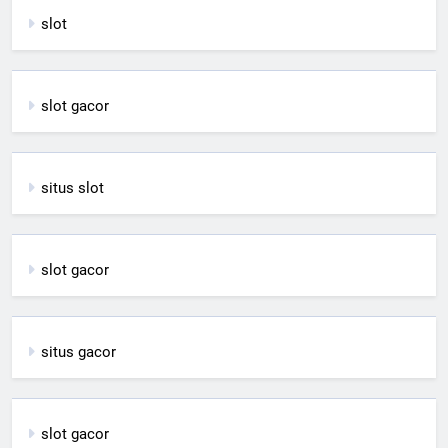
slot
slot gacor
situs slot
slot gacor
situs gacor
slot gacor