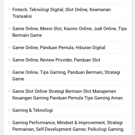
Fintech, Teknologi Digital, Slot Online, Keamanan
Transaksi
Game Online, Mesin Slot, Kasino Online, Judi Online, Tips
Bermain Game
Game Online, Panduan Pemula, Hiburan Digital
Game Online, Review Provider, Panduan Slot
Game Online, Tips Gaming, Panduan Bermain, Strategi
Game
Game Slot Online Strategi Bermain Slot Manajemen
Keuangan Gaming Panduan Pemula Tips Gaming Aman
Gaming & Teknologi
Gaming Performance, Mindset & Improvement, Strategi
Permainan, Self-Development Gamer, Psikologi Gaming