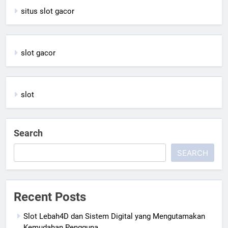
situs slot gacor
slot gacor
slot
Search
SEARCH
Recent Posts
Slot Lebah4D dan Sistem Digital yang Mengutamakan
Kemudahan Pengguna