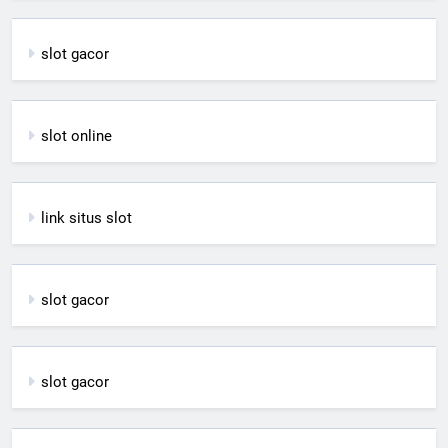
slot gacor
slot online
link situs slot
slot gacor
slot gacor