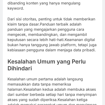
dibanding konten yang hanya mengulang
keyword.
Dari sisi otoritas, penting untuk tidak memberikan
klaim tanpa dasar.Panduan terbaik adalah
panduan yang mengajarkan pengguna cara
mengecek, membandingkan, dan mengambil
keputusan secara lebih hati-hati.Keamanan digital
bukan hanya tanggung jawab platform, tetapi juga
kebiasaan pengguna dalam menjaga data pribadi.
Kesalahan Umum yang Perlu
Dihindari
Kesalahan umum pertama adalah langsung
memasukkan data tanpa memeriksa
halaman.Kesalahan kedua adalah membuka akses
dari sumber berbeda setiap hari tanpa menyimpan
akses yang sudah diperiksa.Kesalahan ketiga
adalah memakai perangkat umum dan menyimpan