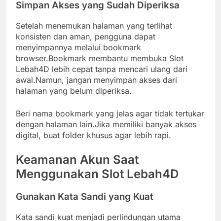
Simpan Akses yang Sudah Diperiksa
Setelah menemukan halaman yang terlihat
konsisten dan aman, pengguna dapat
menyimpannya melalui bookmark
browser.Bookmark membantu membuka Slot
Lebah4D lebih cepat tanpa mencari ulang dari
awal.Namun, jangan menyimpan akses dari
halaman yang belum diperiksa.
Beri nama bookmark yang jelas agar tidak tertukar
dengan halaman lain.Jika memiliki banyak akses
digital, buat folder khusus agar lebih rapi.
Keamanan Akun Saat
Menggunakan Slot Lebah4D
Gunakan Kata Sandi yang Kuat
Kata sandi kuat menjadi perlindungan utama