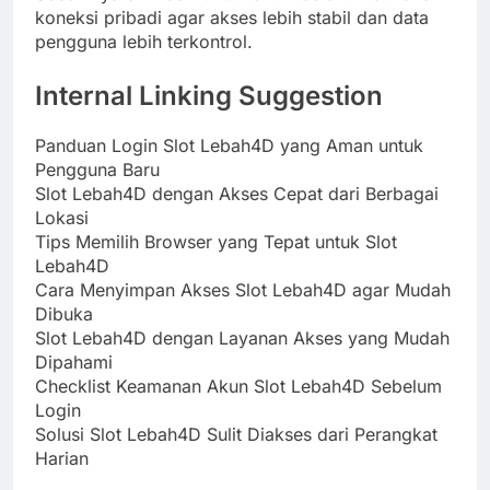
koneksi pribadi agar akses lebih stabil dan data
pengguna lebih terkontrol.
Internal Linking Suggestion
Panduan Login Slot Lebah4D yang Aman untuk
Pengguna Baru
Slot Lebah4D dengan Akses Cepat dari Berbagai
Lokasi
Tips Memilih Browser yang Tepat untuk Slot
Lebah4D
Cara Menyimpan Akses Slot Lebah4D agar Mudah
Dibuka
Slot Lebah4D dengan Layanan Akses yang Mudah
Dipahami
Checklist Keamanan Akun Slot Lebah4D Sebelum
Login
Solusi Slot Lebah4D Sulit Diakses dari Perangkat
Harian