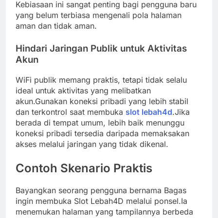
Kebiasaan ini sangat penting bagi pengguna baru
yang belum terbiasa mengenali pola halaman
aman dan tidak aman.
Hindari Jaringan Publik untuk Aktivitas
Akun
WiFi publik memang praktis, tetapi tidak selalu
ideal untuk aktivitas yang melibatkan
akun.Gunakan koneksi pribadi yang lebih stabil
dan terkontrol saat membuka
slot lebah4d
.Jika
berada di tempat umum, lebih baik menunggu
koneksi pribadi tersedia daripada memaksakan
akses melalui jaringan yang tidak dikenal.
Contoh Skenario Praktis
Bayangkan seorang pengguna bernama Bagas
ingin membuka Slot Lebah4D melalui ponsel.Ia
menemukan halaman yang tampilannya berbeda