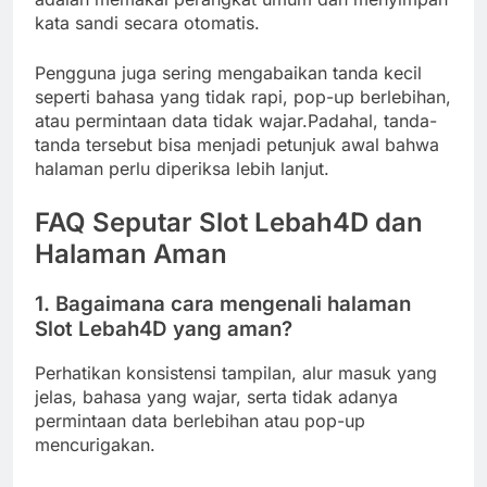
kata sandi secara otomatis.
Pengguna juga sering mengabaikan tanda kecil
seperti bahasa yang tidak rapi, pop-up berlebihan,
atau permintaan data tidak wajar.Padahal, tanda-
tanda tersebut bisa menjadi petunjuk awal bahwa
halaman perlu diperiksa lebih lanjut.
FAQ Seputar Slot Lebah4D dan
Halaman Aman
1. Bagaimana cara mengenali halaman
Slot Lebah4D yang aman?
Perhatikan konsistensi tampilan, alur masuk yang
jelas, bahasa yang wajar, serta tidak adanya
permintaan data berlebihan atau pop-up
mencurigakan.