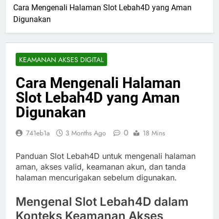
Cara Mengenali Halaman Slot Lebah4D yang Aman
Digunakan
KEAMANAN AKSES DIGITAL
Cara Mengenali Halaman
Slot Lebah4D yang Aman
Digunakan
0
741eb1a
3 Months Ago
18 Mins
Panduan Slot Lebah4D untuk mengenali halaman
aman, akses valid, keamanan akun, dan tanda
halaman mencurigakan sebelum digunakan.
Mengenal Slot Lebah4D dalam
Konteks Keamanan Akses