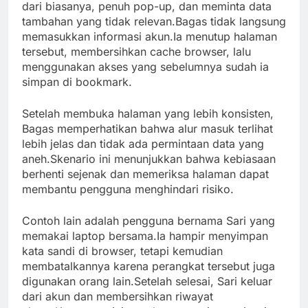
dari biasanya, penuh pop-up, dan meminta data
tambahan yang tidak relevan.Bagas tidak langsung
memasukkan informasi akun.Ia menutup halaman
tersebut, membersihkan cache browser, lalu
menggunakan akses yang sebelumnya sudah ia
simpan di bookmark.
Setelah membuka halaman yang lebih konsisten,
Bagas memperhatikan bahwa alur masuk terlihat
lebih jelas dan tidak ada permintaan data yang
aneh.Skenario ini menunjukkan bahwa kebiasaan
berhenti sejenak dan memeriksa halaman dapat
membantu pengguna menghindari risiko.
Contoh lain adalah pengguna bernama Sari yang
memakai laptop bersama.Ia hampir menyimpan
kata sandi di browser, tetapi kemudian
membatalkannya karena perangkat tersebut juga
digunakan orang lain.Setelah selesai, Sari keluar
dari akun dan membersihkan riwayat