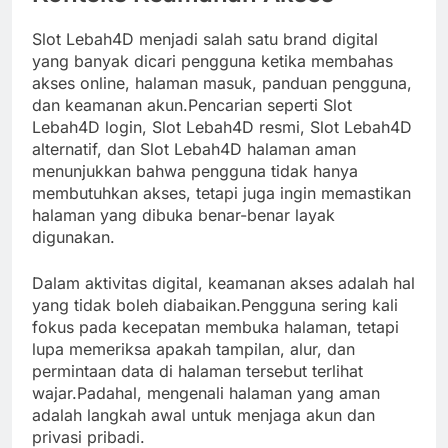
Slot Lebah4D menjadi salah satu brand digital
yang banyak dicari pengguna ketika membahas
akses online, halaman masuk, panduan pengguna,
dan keamanan akun.Pencarian seperti Slot
Lebah4D login, Slot Lebah4D resmi, Slot Lebah4D
alternatif, dan Slot Lebah4D halaman aman
menunjukkan bahwa pengguna tidak hanya
membutuhkan akses, tetapi juga ingin memastikan
halaman yang dibuka benar-benar layak
digunakan.
Dalam aktivitas digital, keamanan akses adalah hal
yang tidak boleh diabaikan.Pengguna sering kali
fokus pada kecepatan membuka halaman, tetapi
lupa memeriksa apakah tampilan, alur, dan
permintaan data di halaman tersebut terlihat
wajar.Padahal, mengenali halaman yang aman
adalah langkah awal untuk menjaga akun dan
privasi pribadi.