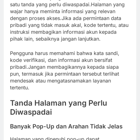
satu tanda yang perlu diwaspadai.Halaman yang
wajar hanya meminta informasi yang relevan
dengan proses akses.Jika ada permintaan data
pribadi yang tidak masuk akal, kode tertentu, atau
instruksi membagikan informasi akun kepada
pihak lain, sebaiknya jangan lanjutkan.
Pengguna harus memahami bahwa kata sandi,
kode verifikasi, dan informasi akun bersifat
pribadi.Jangan membagikannya kepada siapa
pun, termasuk jika permintaan tersebut terlihat
mendesak atau mengatasnamakan layanan
tertentu.
Tanda Halaman yang Perlu
Diwaspadai
Banyak Pop-Up dan Arahan Tidak Jelas
Halaman yang dipenuhi pop-up dapat