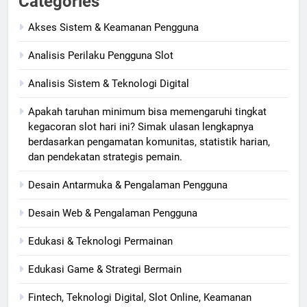
Categories
Akses Sistem & Keamanan Pengguna
Analisis Perilaku Pengguna Slot
Analisis Sistem & Teknologi Digital
Apakah taruhan minimum bisa memengaruhi tingkat
kegacoran slot hari ini? Simak ulasan lengkapnya
berdasarkan pengamatan komunitas, statistik harian,
dan pendekatan strategis pemain.
Desain Antarmuka & Pengalaman Pengguna
Desain Web & Pengalaman Pengguna
Edukasi & Teknologi Permainan
Edukasi Game & Strategi Bermain
Fintech, Teknologi Digital, Slot Online, Keamanan