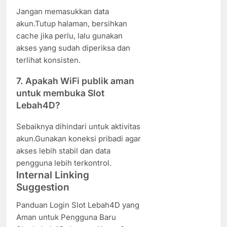
Jangan memasukkan data
akun.Tutup halaman, bersihkan
cache jika perlu, lalu gunakan
akses yang sudah diperiksa dan
terlihat konsisten.
7. Apakah WiFi publik aman
untuk membuka Slot
Lebah4D?
Sebaiknya dihindari untuk aktivitas
akun.Gunakan koneksi pribadi agar
akses lebih stabil dan data
pengguna lebih terkontrol.
Internal Linking
Suggestion
Panduan Login Slot Lebah4D yang
Aman untuk Pengguna Baru