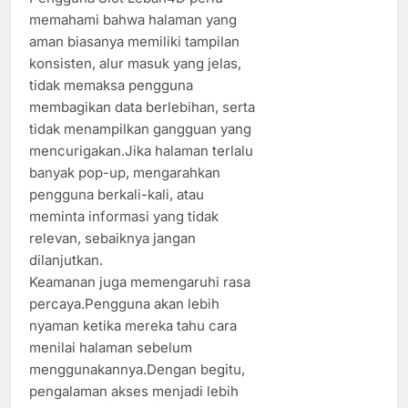
memahami bahwa halaman yang
aman biasanya memiliki tampilan
konsisten, alur masuk yang jelas,
tidak memaksa pengguna
membagikan data berlebihan, serta
tidak menampilkan gangguan yang
mencurigakan.Jika halaman terlalu
banyak pop-up, mengarahkan
pengguna berkali-kali, atau
meminta informasi yang tidak
relevan, sebaiknya jangan
dilanjutkan.
Keamanan juga memengaruhi rasa
percaya.Pengguna akan lebih
nyaman ketika mereka tahu cara
menilai halaman sebelum
menggunakannya.Dengan begitu,
pengalaman akses menjadi lebih