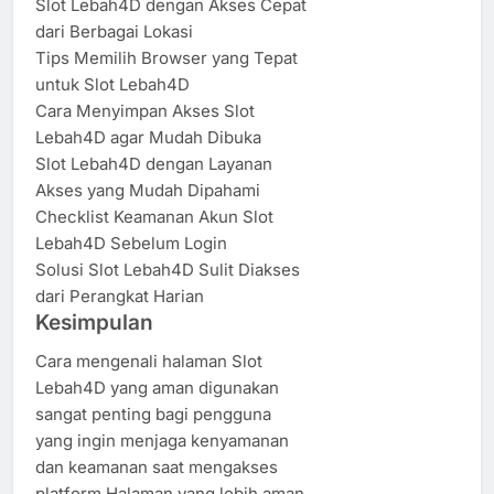
Slot Lebah4D dengan Akses Cepat
dari Berbagai Lokasi
Tips Memilih Browser yang Tepat
untuk Slot Lebah4D
Cara Menyimpan Akses Slot
Lebah4D agar Mudah Dibuka
Slot Lebah4D dengan Layanan
Akses yang Mudah Dipahami
Checklist Keamanan Akun Slot
Lebah4D Sebelum Login
Solusi Slot Lebah4D Sulit Diakses
dari Perangkat Harian
Kesimpulan
Cara mengenali halaman Slot
Lebah4D yang aman digunakan
sangat penting bagi pengguna
yang ingin menjaga kenyamanan
dan keamanan saat mengakses
platform.Halaman yang lebih aman