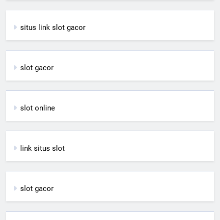
situs link slot gacor
slot gacor
slot online
link situs slot
slot gacor