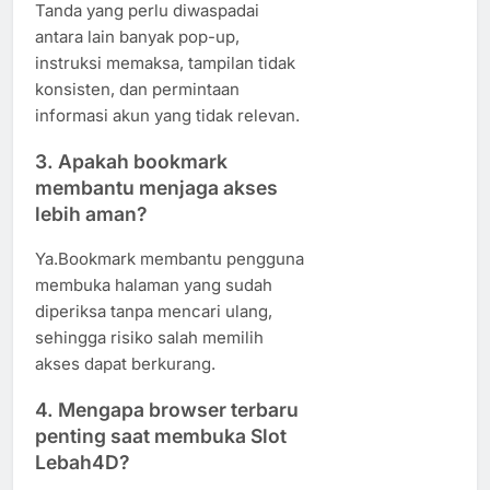
Tanda yang perlu diwaspadai
antara lain banyak pop-up,
instruksi memaksa, tampilan tidak
konsisten, dan permintaan
informasi akun yang tidak relevan.
3. Apakah bookmark
membantu menjaga akses
lebih aman?
Ya.Bookmark membantu pengguna
membuka halaman yang sudah
diperiksa tanpa mencari ulang,
sehingga risiko salah memilih
akses dapat berkurang.
4. Mengapa browser terbaru
penting saat membuka Slot
Lebah4D?