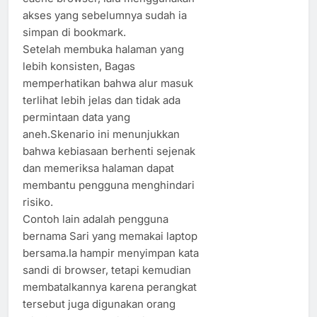
akses yang sebelumnya sudah ia
simpan di bookmark.
Setelah membuka halaman yang
lebih konsisten, Bagas
memperhatikan bahwa alur masuk
terlihat lebih jelas dan tidak ada
permintaan data yang
aneh.Skenario ini menunjukkan
bahwa kebiasaan berhenti sejenak
dan memeriksa halaman dapat
membantu pengguna menghindari
risiko.
Contoh lain adalah pengguna
bernama Sari yang memakai laptop
bersama.Ia hampir menyimpan kata
sandi di browser, tetapi kemudian
membatalkannya karena perangkat
tersebut juga digunakan orang