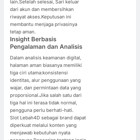
lain.Setelah selesai, Sari keluar
dari akun dan membersihkan
riwayat akses.Keputusan ini
membantu menjaga privasinya
tetap aman.
Insight Berbasis
Pengalaman dan Analisis
Dalam analisis keamanan digital,
halaman aman biasanya memiliki
tiga ciri utama:konsistensi
identitas, alur penggunaan yang
wajar, dan permintaan data yang
proporsional.Jika salah satu dari
tiga hal ini terasa tidak normal,
pengguna perlu berhati-hati.
Slot Lebah4D sebagai brand dapat
diperkuat melalui konten yang
menjawab kebutuhan nyata