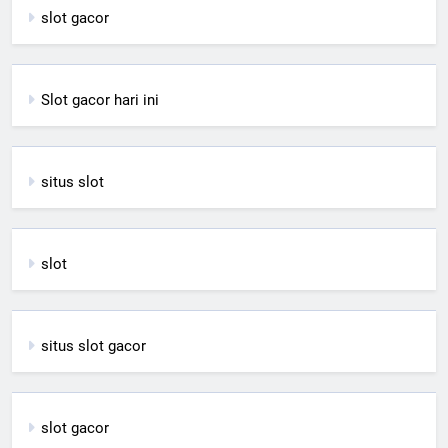
slot gacor
Slot gacor hari ini
situs slot
slot
situs slot gacor
slot gacor