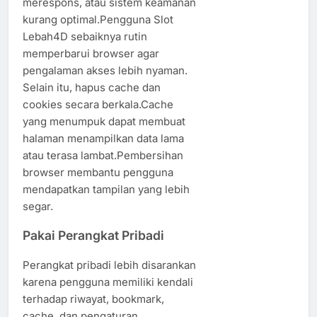
merespons, atau sistem keamanan
kurang optimal.Pengguna Slot
Lebah4D sebaiknya rutin
memperbarui browser agar
pengalaman akses lebih nyaman.
Selain itu, hapus cache dan
cookies secara berkala.Cache
yang menumpuk dapat membuat
halaman menampilkan data lama
atau terasa lambat.Pembersihan
browser membantu pengguna
mendapatkan tampilan yang lebih
segar.
Pakai Perangkat Pribadi
Perangkat pribadi lebih disarankan
karena pengguna memiliki kendali
terhadap riwayat, bookmark,
cache, dan pengaturan