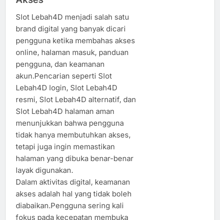
Slot Lebah4D menjadi salah satu
brand digital yang banyak dicari
pengguna ketika membahas akses
online, halaman masuk, panduan
pengguna, dan keamanan
akun.Pencarian seperti Slot
Lebah4D login, Slot Lebah4D
resmi, Slot Lebah4D alternatif, dan
Slot Lebah4D halaman aman
menunjukkan bahwa pengguna
tidak hanya membutuhkan akses,
tetapi juga ingin memastikan
halaman yang dibuka benar-benar
layak digunakan.
Dalam aktivitas digital, keamanan
akses adalah hal yang tidak boleh
diabaikan.Pengguna sering kali
fokus pada kecepatan membuka