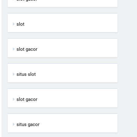
slot
slot gacor
situs slot
slot gacor
situs gacor