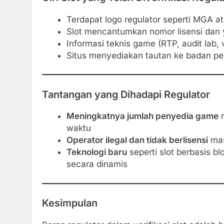
Terdapat logo regulator seperti MGA a
Slot mencantumkan nomor lisensi dan y
Informasi teknis game (RTP, audit lab, 
Situs menyediakan tautan ke badan p
Tantangan yang Dihadapi Regulator
Meningkatnya jumlah penyedia game
m
waktu
Operator ilegal dan tidak berlisensi
mas
Teknologi baru
seperti slot berbasis 
secara dinamis
Kesimpulan