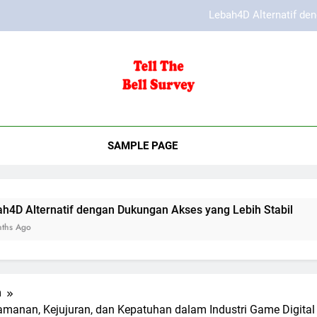
Lebah4D Alternatif de
Cara Mengenali Halam
LAE138 Login dan Cara M
l The Bell Survey
Slot Lebah4D dan Sistem Digital y
ei Tell The Bell Dan Berikan Pendapat Anda. Solusi Untuk Pen
Lebah4D Alternatif de
SAMPLE PAGE
Cara Mengenali Halam
LAE138 Login dan Cara M
tif dengan Dukungan Akses yang Lebih Stabil
Cara Meng
3 Months Ag
m
eamanan, Kejujuran, dan Kepatuhan dalam Industri Game Digital