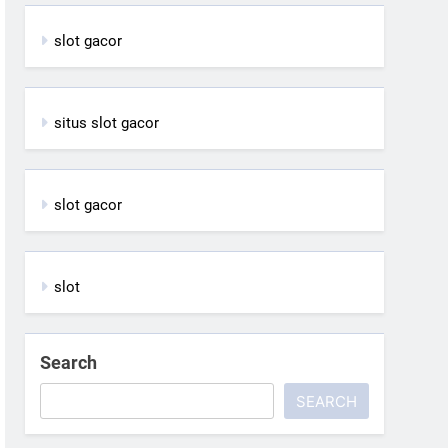
slot gacor
situs slot gacor
slot gacor
slot
Search
SEARCH