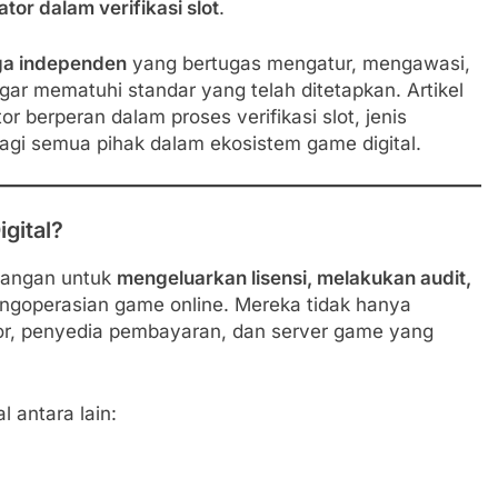
tor dalam verifikasi slot
.
ga independen
yang bertugas mengatur, mengawasi,
gar mematuhi standar yang telah ditetapkan. Artikel
r berperan dalam proses verifikasi slot, jenis
agi semua pihak dalam ekosistem game digital.
igital?
nangan untuk
mengeluarkan lisensi, melakukan audit,
goperasian game online. Mereka tidak hanya
or, penyedia pembayaran, dan server game yang
al antara lain: