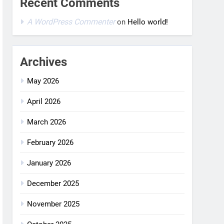
Recent Comments
A WordPress Commenter
on
Hello world!
Archives
May 2026
April 2026
March 2026
February 2026
January 2026
December 2025
November 2025