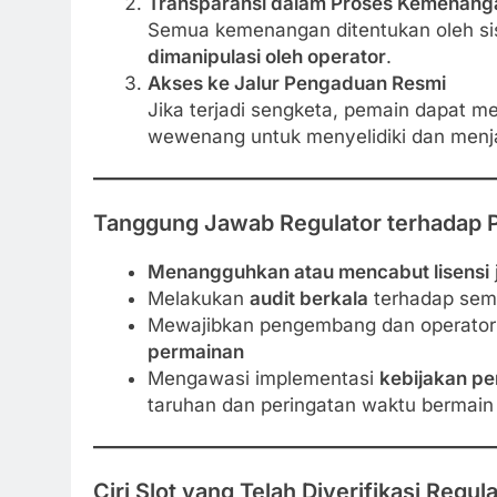
Transparansi dalam Proses Kemenan
Semua kemenangan ditentukan oleh sis
dimanipulasi oleh operator
.
Akses ke Jalur Pengaduan Resmi
Jika terjadi sengketa, pemain dapat me
wewenang untuk menyelidiki dan menja
Tanggung Jawab Regulator terhadap
Menangguhkan atau mencabut lisensi
Melakukan
audit berkala
terhadap semu
Mewajibkan pengembang dan operato
permainan
Mengawasi implementasi
kebijakan p
taruhan dan peringatan waktu bermain
Ciri Slot yang Telah Diverifikasi Regul