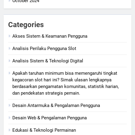
October 2024
Categories
Akses Sistem & Keamanan Pengguna
Analisis Perilaku Pengguna Slot
Analisis Sistem & Teknologi Digital
Apakah taruhan minimum bisa memengaruhi tingkat
kegacoran slot hari ini? Simak ulasan lengkapnya
berdasarkan pengamatan komunitas, statistik harian,
dan pendekatan strategis pemain.
Desain Antarmuka & Pengalaman Pengguna
Desain Web & Pengalaman Pengguna
Edukasi & Teknologi Permainan