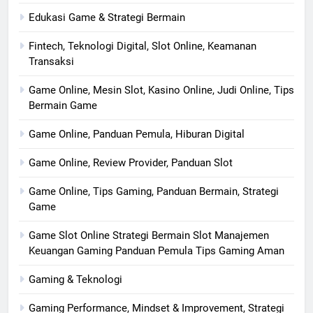
Edukasi Game & Strategi Bermain
Fintech, Teknologi Digital, Slot Online, Keamanan
Transaksi
Game Online, Mesin Slot, Kasino Online, Judi Online, Tips
Bermain Game
Game Online, Panduan Pemula, Hiburan Digital
Game Online, Review Provider, Panduan Slot
Game Online, Tips Gaming, Panduan Bermain, Strategi
Game
Game Slot Online Strategi Bermain Slot Manajemen
Keuangan Gaming Panduan Pemula Tips Gaming Aman
Gaming & Teknologi
Gaming Performance, Mindset & Improvement, Strategi