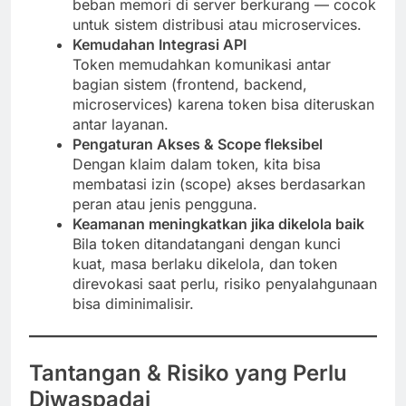
beban memori di server berkurang — cocok
untuk sistem distribusi atau microservices.
Kemudahan Integrasi API
Token memudahkan komunikasi antar
bagian sistem (frontend, backend,
microservices) karena token bisa diteruskan
antar layanan.
Pengaturan Akses & Scope fleksibel
Dengan klaim dalam token, kita bisa
membatasi izin (scope) akses berdasarkan
peran atau jenis pengguna.
Keamanan meningkatkan jika dikelola baik
Bila token ditandatangani dengan kunci
kuat, masa berlaku dikelola, dan token
direvokasi saat perlu, risiko penyalahgunaan
bisa diminimalisir.
Tantangan & Risiko yang Perlu
Diwaspadai