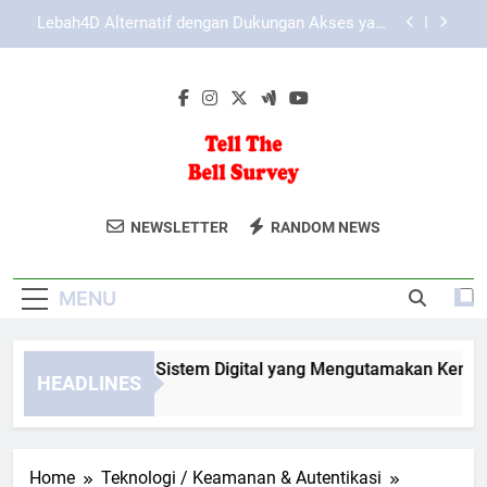
Skip
Cara Mengenali Halaman Slot Lebah4D yang
to
Aman Digunakan
content
LAE138 Login dan Cara Mengelola Informasi
Akun dengan Aman
Slot Lebah4D dan Sistem Digital yang
Mengutamakan Kemudahan Pengguna
Lebah4D Alternatif dengan Dukungan Akses yang
Lebih Stabil
Tell The Bell
Ikuti Survei Tell The Bell Dan Berikan
Cara Mengenali Halaman Slot Lebah4D yang
NEWSLETTER
RANDOM NEWS
Aman Digunakan
Survey
Pendapat Anda. Solusi Untuk
LAE138 Login dan Cara Mengelola Informasi
Pengalaman Makan Yang Lebih Baik.
Akun dengan Aman
MENU
ot Lebah4D dan Sistem Digital yang Mengutamakan Kemudah
HEADLINES
Months Ago
Home
Teknologi / Keamanan & Autentikasi