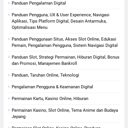
Panduan Pengalaman Digital
Panduan Pengguna, UX & User Experience, Navigasi
Aplikasi, Tips Platform Digital, Desain Antarmuka,
Optimalisasi Menu
Panduan Penggunaan Situs, Akses Slot Online, Edukasi
Pemain, Pengalaman Pengguna, Sistem Navigasi Digital
Panduan Slot, Strategi Permainan, Hiburan Digital, Bonus
dan Promosi, Manajemen Bankroll
Panduan, Taruhan Online, Teknologi
Pengalaman Pengguna & Keamanan Digital
Permainan Kartu, Kasino Online, Hiburan
Permainan Kasino, Slot Online, Tema Anime dan Budaya
Jepang