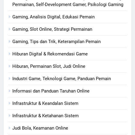
Permainan, Self-Development Gamer, Psikologi Gaming
Gaming, Analisis Digital, Edukasi Pemain
Gaming, Slot Online, Strategi Permainan
Gaming, Tips dan Trik, Keterampilan Pemain
Hiburan Digital & Rekomendasi Game
Hiburan, Permainan Slot, Judi Online
Industri Game, Teknologi Game, Panduan Pemain
Informasi dan Panduan Taruhan Online
Infrastruktur & Keandalan Sistem
Infrastruktur & Ketahanan Sistem
Judi Bola, Keamanan Online