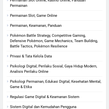
Permainan Slot Online, Kasino Online, Panduan
Permainan
Permainan Slot, Game Online
Permainan, Keamanan, Panduan
Pokémon Battle Strategy, Competitive Gaming,
Defensive Pokémon, Game Mechanics, Team Building,
Battle Tactics, Pokémon Resilience
Privasi & Tata Kelola Data
Psikologi Digital, Perilaku Sosial, Gaya Hidup Modern,
Analisis Perilaku Online
Psikologi Permainan, Edukasi Digital, Kesehatan Mental,
Game & Etika
Regulasi Game Digital & Keamanan Sistem
Sistem Digital dan Kemudahan Pengguna