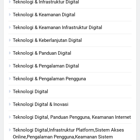
Teknologi & Infrastruktur Digital
Teknologi & Keamanan Digital
Teknologi & Keamanan Infrastruktur Digital
Teknologi & Keberlanjutan Digital
Teknologi & Panduan Digital
Teknologi & Pengalaman Digital
Teknologi & Pengalaman Pengguna
Teknologi Digital
Teknologi Digital & Inovasi
Teknologi Digital, Panduan Pengguna, Keamanan Internet
Teknologi Digital,Infrastruktur Platform,Sistem Akses
Online,Pengalaman Pengguna,Keamanan Sistem