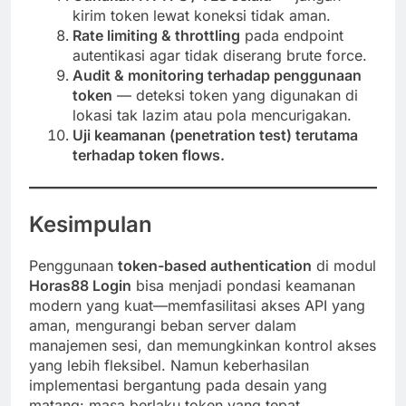
kirim token lewat koneksi tidak aman.
Rate limiting & throttling
pada endpoint
autentikasi agar tidak diserang brute force.
Audit & monitoring terhadap penggunaan
token
— deteksi token yang digunakan di
lokasi tak lazim atau pola mencurigakan.
Uji keamanan (penetration test) terutama
terhadap token flows.
Kesimpulan
Penggunaan
token-based authentication
di modul
Horas88 Login
bisa menjadi pondasi keamanan
modern yang kuat—memfasilitasi akses API yang
aman, mengurangi beban server dalam
manajemen sesi, dan memungkinkan kontrol akses
yang lebih fleksibel. Namun keberhasilan
implementasi bergantung pada desain yang
matang: masa berlaku token yang tepat,