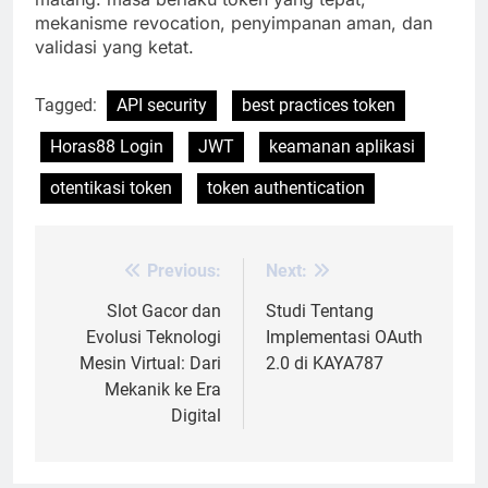
mekanisme revocation, penyimpanan aman, dan
validasi yang ketat.
Tagged:
API security
best practices token
Horas88 Login
JWT
keamanan aplikasi
otentikasi token
token authentication
Previous:
Next:
Post
navigation
Slot Gacor dan
Studi Tentang
Evolusi Teknologi
Implementasi OAuth
Mesin Virtual: Dari
2.0 di KAYA787
Mekanik ke Era
Digital