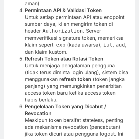
aman).
Permintaan API & Validasi Token
Untuk setiap permintaan API atau endpoint
sumber daya, klien mengirim token di
header
. Server
Authorization
memverifikasi signature token, memeriksa
klaim seperti
(kadaluwarsa),
,
,
exp
iat
aud
dan klaim kustom.
Refresh Token atau Rotasi Token
Untuk menjaga pengalaman pengguna
(tidak terus diminta login ulang), sistem bisa
menggunakan
refresh token
(token jangka
panjang) yang memungkinkan penerbitan
access token baru ketika access token
habis berlaku.
Pengelolaan Token yang Dicabut /
Revocation
Meskipun token bersifat stateless, penting
ada mekanisme revocation (pencabutan)
jika token dicuri atau pengguna logout. Ini