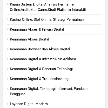
Kajian Sistem Digital,Analisis Permainan
Online,Arsitektur Game,Studi Platform Interaktif
Kasino Online, Slot Online, Strategi Permainan
Keamanan Akses & Privasi Digital
Keamanan Akses Digital
Keamanan Browser dan Akses Digital
Keamanan Digital & Infrastruktur Aplikasi
Keamanan Digital & Panduan Teknologi
Keamanan Digital & Troubleshooting
Keamanan Digital, Teknologi Informasi, Panduan
Pengguna
Layanan Digital Modern