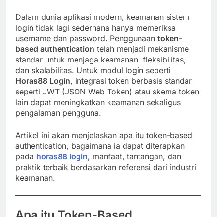
Dalam dunia aplikasi modern, keamanan sistem
login tidak lagi sederhana hanya memeriksa
username dan password. Penggunaan
token-
based authentication
telah menjadi mekanisme
standar untuk menjaga keamanan, fleksibilitas,
dan skalabilitas. Untuk modul login seperti
Horas88 Login
, integrasi token berbasis standar
seperti JWT (JSON Web Token) atau skema token
lain dapat meningkatkan keamanan sekaligus
pengalaman pengguna.
Artikel ini akan menjelaskan apa itu token-based
authentication, bagaimana ia dapat diterapkan
pada
horas88 login
, manfaat, tantangan, dan
praktik terbaik berdasarkan referensi dari industri
keamanan.
Apa itu Token-Based