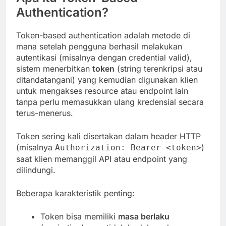
Authentication?
Token-based authentication adalah metode di
mana setelah pengguna berhasil melakukan
autentikasi (misalnya dengan credential valid),
sistem menerbitkan
token
(string terenkripsi atau
ditandatangani) yang kemudian digunakan klien
untuk mengakses resource atau endpoint lain
tanpa perlu memasukkan ulang kredensial secara
terus-menerus.
Token sering kali disertakan dalam header HTTP
(misalnya
)
Authorization: Bearer <token>
saat klien memanggil API atau endpoint yang
dilindungi.
Beberapa karakteristik penting:
Token bisa memiliki
masa berlaku