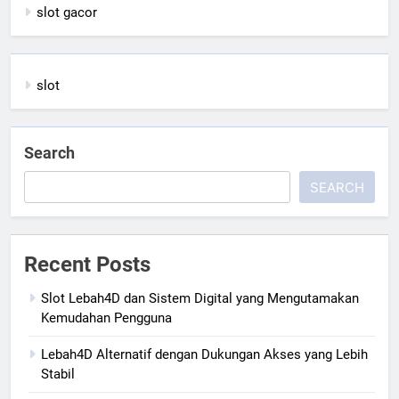
slot gacor
slot
Search
SEARCH
Recent Posts
Slot Lebah4D dan Sistem Digital yang Mengutamakan
Kemudahan Pengguna
Lebah4D Alternatif dengan Dukungan Akses yang Lebih
Stabil