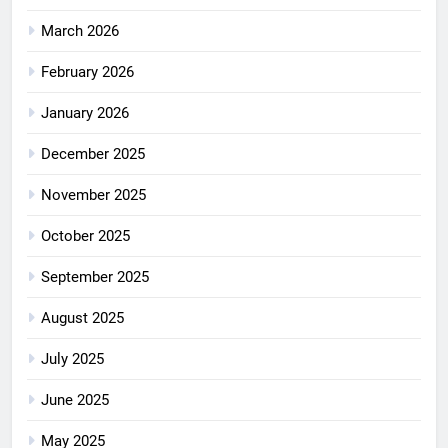
March 2026
February 2026
January 2026
December 2025
November 2025
October 2025
September 2025
August 2025
July 2025
June 2025
May 2025