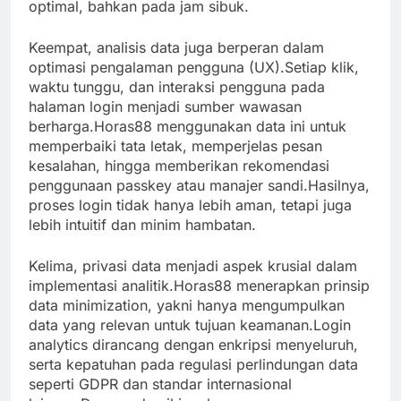
optimal, bahkan pada jam sibuk.
Keempat, analisis data juga berperan dalam
optimasi pengalaman pengguna (UX).Setiap klik,
waktu tunggu, dan interaksi pengguna pada
halaman login menjadi sumber wawasan
berharga.Horas88 menggunakan data ini untuk
memperbaiki tata letak, memperjelas pesan
kesalahan, hingga memberikan rekomendasi
penggunaan passkey atau manajer sandi.Hasilnya,
proses login tidak hanya lebih aman, tetapi juga
lebih intuitif dan minim hambatan.
Kelima, privasi data menjadi aspek krusial dalam
implementasi analitik.Horas88 menerapkan prinsip
data minimization, yakni hanya mengumpulkan
data yang relevan untuk tujuan keamanan.Login
analytics dirancang dengan enkripsi menyeluruh,
serta kepatuhan pada regulasi perlindungan data
seperti GDPR dan standar internasional