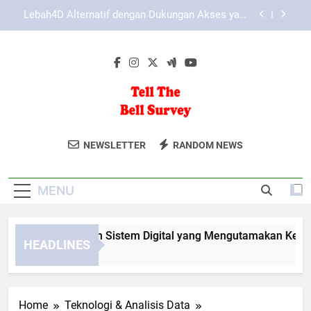
Skip
Cara Mengenali Halaman Slot Lebah4D yang
to
Aman Digunakan
content
LAE138 Login dan Cara Mengelola Informasi
Akun dengan Aman
Slot Lebah4D dan Sistem Digital yang
Mengutamakan Kemudahan Pengguna
Lebah4D Alternatif dengan Dukungan Akses yang
Lebih Stabil
Tell The Bell
Ikuti Survei Tell The Bell Dan Berikan
Cara Mengenali Halaman Slot Lebah4D yang
NEWSLETTER
RANDOM NEWS
Aman Digunakan
Survey
Pendapat Anda. Solusi Untuk
LAE138 Login dan Cara Mengelola Informasi
Pengalaman Makan Yang Lebih Baik.
Akun dengan Aman
MENU
Slot Lebah4D dan Sistem Digital yang Mengutamakan Kemud
HEADLINES
3 Months Ago
Home
Teknologi & Analisis Data