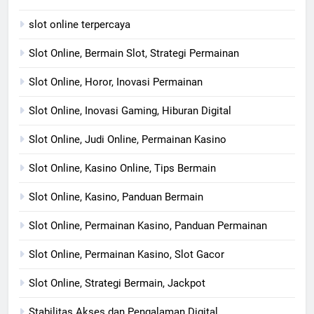
slot online terpercaya
Slot Online, Bermain Slot, Strategi Permainan
Slot Online, Horor, Inovasi Permainan
Slot Online, Inovasi Gaming, Hiburan Digital
Slot Online, Judi Online, Permainan Kasino
Slot Online, Kasino Online, Tips Bermain
Slot Online, Kasino, Panduan Bermain
Slot Online, Permainan Kasino, Panduan Permainan
Slot Online, Permainan Kasino, Slot Gacor
Slot Online, Strategi Bermain, Jackpot
Stabilitas Akses dan Pengalaman Digital