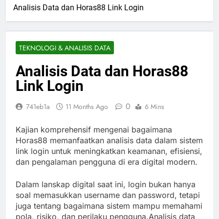
Analisis Data dan Horas88 Link Login
TEKNOLOGI & ANALISIS DATA
Analisis Data dan Horas88
Link Login
0
741eb1a
11 Months Ago
6 Mins
Kajian komprehensif mengenai bagaimana
Horas88 memanfaatkan analisis data dalam sistem
link login untuk meningkatkan keamanan, efisiensi,
dan pengalaman pengguna di era digital modern.
Dalam lanskap digital saat ini, login bukan hanya
soal memasukkan username dan password, tetapi
juga tentang bagaimana sistem mampu memahami
pola, risiko, dan perilaku pengguna.Analisis data