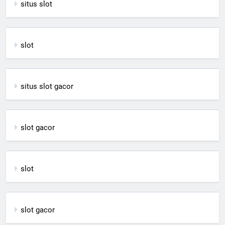
situs slot
slot
situs slot gacor
slot gacor
slot
slot gacor