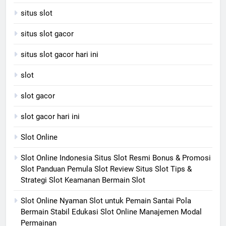
situs slot
situs slot gacor
situs slot gacor hari ini
slot
slot gacor
slot gacor hari ini
Slot Online
Slot Online Indonesia Situs Slot Resmi Bonus & Promosi
Slot Panduan Pemula Slot Review Situs Slot Tips &
Strategi Slot Keamanan Bermain Slot
Slot Online Nyaman Slot untuk Pemain Santai Pola
Bermain Stabil Edukasi Slot Online Manajemen Modal
Permainan