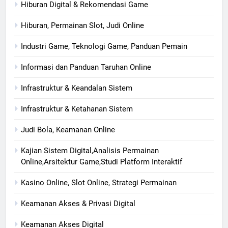
Hiburan Digital & Rekomendasi Game
Hiburan, Permainan Slot, Judi Online
Industri Game, Teknologi Game, Panduan Pemain
Informasi dan Panduan Taruhan Online
Infrastruktur & Keandalan Sistem
Infrastruktur & Ketahanan Sistem
Judi Bola, Keamanan Online
Kajian Sistem Digital,Analisis Permainan
Online,Arsitektur Game,Studi Platform Interaktif
Kasino Online, Slot Online, Strategi Permainan
Keamanan Akses & Privasi Digital
Keamanan Akses Digital