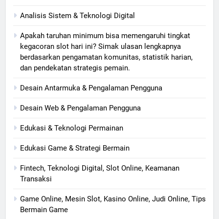
Analisis Sistem & Teknologi Digital
Apakah taruhan minimum bisa memengaruhi tingkat
kegacoran slot hari ini? Simak ulasan lengkapnya
berdasarkan pengamatan komunitas, statistik harian,
dan pendekatan strategis pemain.
Desain Antarmuka & Pengalaman Pengguna
Desain Web & Pengalaman Pengguna
Edukasi & Teknologi Permainan
Edukasi Game & Strategi Bermain
Fintech, Teknologi Digital, Slot Online, Keamanan
Transaksi
Game Online, Mesin Slot, Kasino Online, Judi Online, Tips
Bermain Game