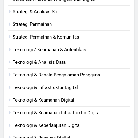
Strategi & Analisis Slot
Strategi Permainan
Strategi Permainan & Komunitas
Teknologi / Keamanan & Autentikasi
Teknologi & Analisis Data
Teknologi & Desain Pengalaman Pengguna
Teknologi & Infrastruktur Digital
Teknologi & Keamanan Digital
Teknologi & Keamanan Infrastruktur Digital
Teknologi & Keberlanjutan Digital
Teknologi & Panduan Digital