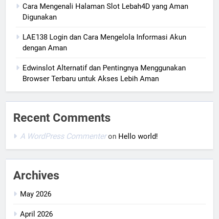
Cara Mengenali Halaman Slot Lebah4D yang Aman
Digunakan
LAE138 Login dan Cara Mengelola Informasi Akun
dengan Aman
Edwinslot Alternatif dan Pentingnya Menggunakan
Browser Terbaru untuk Akses Lebih Aman
Recent Comments
A WordPress Commenter
on
Hello world!
Archives
May 2026
April 2026