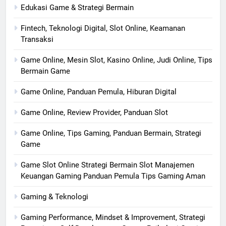
Edukasi Game & Strategi Bermain
Fintech, Teknologi Digital, Slot Online, Keamanan
Transaksi
Game Online, Mesin Slot, Kasino Online, Judi Online, Tips
Bermain Game
Game Online, Panduan Pemula, Hiburan Digital
Game Online, Review Provider, Panduan Slot
Game Online, Tips Gaming, Panduan Bermain, Strategi
Game
Game Slot Online Strategi Bermain Slot Manajemen
Keuangan Gaming Panduan Pemula Tips Gaming Aman
Gaming & Teknologi
Gaming Performance, Mindset & Improvement, Strategi