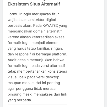
Ekosistem Situs Alternatif
Formulir login merupakan fitur
wajib dalam arsitektur digital
berbasis akun. Pada KAYA787, yang
mengandalkan domain alternatif
karena alasan ketersediaan akses,
formulir login menjadi elemen
yang harus tetap familiar, ringan,
dan responsif di berbagai platform.
Audit desain menunjukkan bahwa
formulir login pada versi alternatif
tetap mempertahankan konsistensi
visual, baik pada versi desktop
maupun mobile. Hal ini penting
agar pengguna tidak merasa
bingung meski mengakses dari link
yang berbeda.