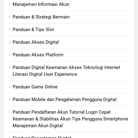
Manajemen Informasi Akun
Panduan & Strategi Bermain
Panduan & Tips Slot
Panduan Akses Digital
Panduan Akses Platform
Panduan Digital Keamanan Akses Teknologi Internet
Literasi Digital User Experience
Panduan Game Online
Panduan Mobile dan Pengalaman Pengguna Digital
Panduan Pendaftaran Akun Tutorial Login Cepat
Keamanan & Stabilitas Akun Tips Pengguna Smartphone
Manajemen Akun Digital