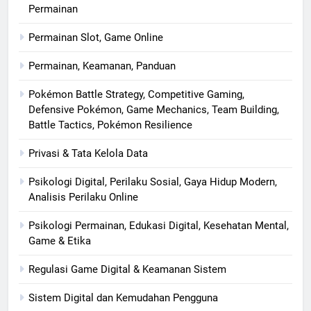
Permainan
Permainan Slot, Game Online
Permainan, Keamanan, Panduan
Pokémon Battle Strategy, Competitive Gaming,
Defensive Pokémon, Game Mechanics, Team Building,
Battle Tactics, Pokémon Resilience
Privasi & Tata Kelola Data
Psikologi Digital, Perilaku Sosial, Gaya Hidup Modern,
Analisis Perilaku Online
Psikologi Permainan, Edukasi Digital, Kesehatan Mental,
Game & Etika
Regulasi Game Digital & Keamanan Sistem
Sistem Digital dan Kemudahan Pengguna