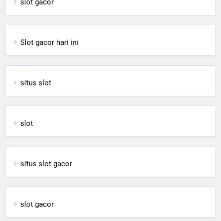
slot gacor
Slot gacor hari ini
situs slot
slot
situs slot gacor
slot gacor