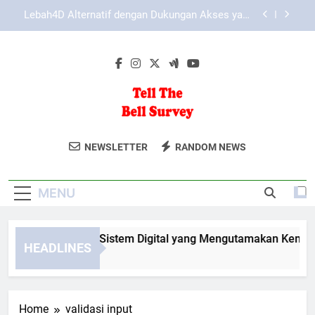
Skip
Cara Mengenali Halaman Slot Lebah4D yang
to
Aman Digunakan
content
LAE138 Login dan Cara Mengelola Informasi
Akun dengan Aman
Slot Lebah4D dan Sistem Digital yang
Mengutamakan Kemudahan Pengguna
Lebah4D Alternatif dengan Dukungan Akses yang
Lebih Stabil
Tell The Bell
Ikuti Survei Tell The Bell Dan Berikan
Cara Mengenali Halaman Slot Lebah4D yang
NEWSLETTER
RANDOM NEWS
Aman Digunakan
Survey
Pendapat Anda. Solusi Untuk
LAE138 Login dan Cara Mengelola Informasi
Pengalaman Makan Yang Lebih Baik.
Akun dengan Aman
MENU
ot Lebah4D dan Sistem Digital yang Mengutamakan Kemudah
HEADLINES
Months Ago
Home
validasi input