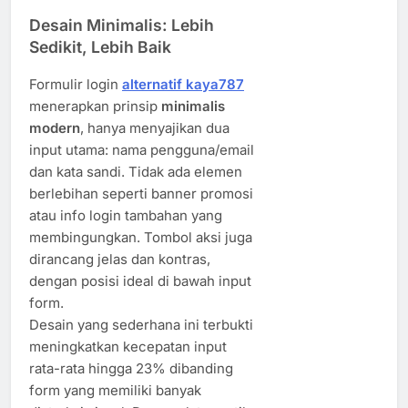
Desain Minimalis: Lebih
Sedikit, Lebih Baik
Formulir login
alternatif kaya787
menerapkan prinsip
minimalis
modern
, hanya menyajikan dua
input utama: nama pengguna/email
dan kata sandi. Tidak ada elemen
berlebihan seperti banner promosi
atau info login tambahan yang
membingungkan. Tombol aksi juga
dirancang jelas dan kontras,
dengan posisi ideal di bawah input
form.
Desain yang sederhana ini terbukti
meningkatkan kecepatan input
rata-rata hingga 23% dibanding
form yang memiliki banyak