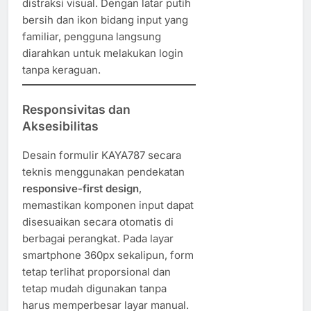
distraksi visual. Dengan latar putih
bersih dan ikon bidang input yang
familiar, pengguna langsung
diarahkan untuk melakukan login
tanpa keraguan.
Responsivitas dan
Aksesibilitas
Desain formulir KAYA787 secara
teknis menggunakan pendekatan
responsive-first design
,
memastikan komponen input dapat
disesuaikan secara otomatis di
berbagai perangkat. Pada layar
smartphone 360px sekalipun, form
tetap terlihat proporsional dan
tetap mudah digunakan tanpa
harus memperbesar layar manual.