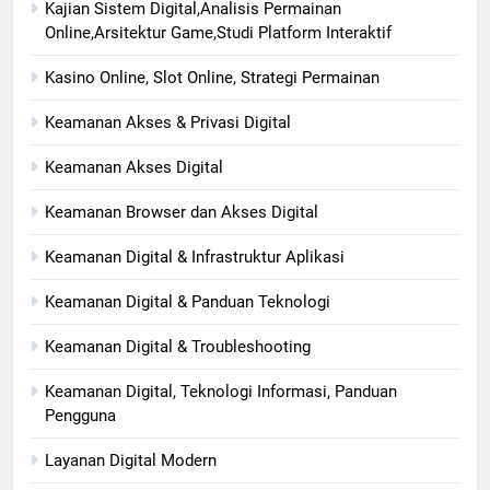
Kajian Sistem Digital,Analisis Permainan
Online,Arsitektur Game,Studi Platform Interaktif
Kasino Online, Slot Online, Strategi Permainan
Keamanan Akses & Privasi Digital
Keamanan Akses Digital
Keamanan Browser dan Akses Digital
Keamanan Digital & Infrastruktur Aplikasi
Keamanan Digital & Panduan Teknologi
Keamanan Digital & Troubleshooting
Keamanan Digital, Teknologi Informasi, Panduan
Pengguna
Layanan Digital Modern