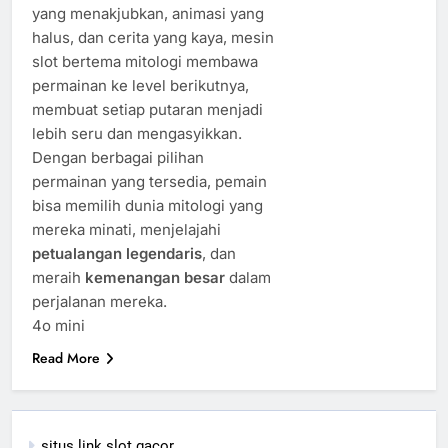
yang menakjubkan, animasi yang
halus, dan cerita yang kaya, mesin
slot bertema mitologi membawa
permainan ke level berikutnya,
membuat setiap putaran menjadi
lebih seru dan mengasyikkan.
Dengan berbagai pilihan
permainan yang tersedia, pemain
bisa memilih dunia mitologi yang
mereka minati, menjelajahi
petualangan legendaris
, dan
meraih
kemenangan besar
dalam
perjalanan mereka.
4o mini
Read More
situs link slot gacor