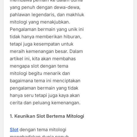
yang penuh dengan dewa-dewa,
pahlawan legendaris, dan makhluk
mitologi yang menakjubkan.
Pengalaman bermain yang unik ini
tidak hanya memberikan hiburan,
tetapi juga kesempatan untuk
meraih kemenangan besar. Dalam
artikel ini, kita akan membahas
mengapa slot dengan tema
mitologi begitu menarik dan
bagaimana tema ini menciptakan
pengalaman bermain yang tidak
hanya seru tetapi juga kaya akan
cerita dan peluang kemenangan.
1.
Keunikan Slot Bertema Mitologi
Slot
dengan tema mitologi
menghadirkan dunia penuh