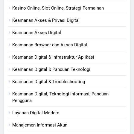
Kasino Online, Slot Online, Strategi Permainan
Keamanan Akses & Privasi Digital
Keamanan Akses Digital
Keamanan Browser dan Akses Digital
Keamanan Digital & Infrastruktur Aplikasi
Keamanan Digital & Panduan Teknologi
Keamanan Digital & Troubleshooting
Keamanan Digital, Teknologi Informasi, Panduan
Pengguna
Layanan Digital Modern
Manajemen Informasi Akun