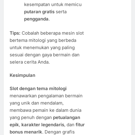
kesempatan untuk memicu
putaran gratis
serta
pengganda
.
Tips:
Cobalah beberapa mesin slot
bertema mitologi yang berbeda
untuk menemukan yang paling
sesuai dengan gaya bermain dan
selera cerita Anda.
Kesimpulan
Slot dengan tema mitologi
menawarkan pengalaman bermain
yang unik dan mendalam,
membawa pemain ke dalam dunia
yang penuh dengan
petualangan
epik
,
karakter legendaris
, dan
fitur
bonus menarik
. Dengan grafis