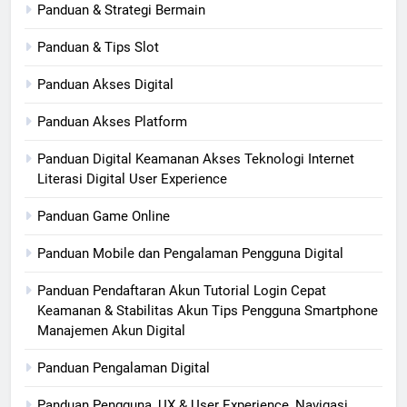
Panduan & Strategi Bermain
Panduan & Tips Slot
Panduan Akses Digital
Panduan Akses Platform
Panduan Digital Keamanan Akses Teknologi Internet
Literasi Digital User Experience
Panduan Game Online
Panduan Mobile dan Pengalaman Pengguna Digital
Panduan Pendaftaran Akun Tutorial Login Cepat
Keamanan & Stabilitas Akun Tips Pengguna Smartphone
Manajemen Akun Digital
Panduan Pengalaman Digital
Panduan Pengguna, UX & User Experience, Navigasi