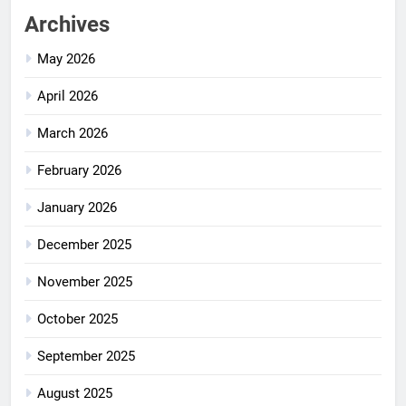
Archives
May 2026
April 2026
March 2026
February 2026
January 2026
December 2025
November 2025
October 2025
September 2025
August 2025