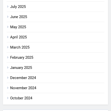
July 2025
June 2025
May 2025
April 2025
March 2025
February 2025
January 2025
December 2024
November 2024
October 2024