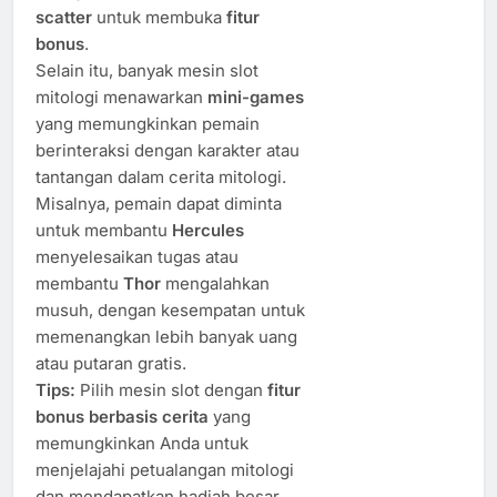
scatter
untuk membuka
fitur
bonus
.
Selain itu, banyak mesin slot
mitologi menawarkan
mini-games
yang memungkinkan pemain
berinteraksi dengan karakter atau
tantangan dalam cerita mitologi.
Misalnya, pemain dapat diminta
untuk membantu
Hercules
menyelesaikan tugas atau
membantu
Thor
mengalahkan
musuh, dengan kesempatan untuk
memenangkan lebih banyak uang
atau putaran gratis.
Tips:
Pilih mesin slot dengan
fitur
bonus berbasis cerita
yang
memungkinkan Anda untuk
menjelajahi petualangan mitologi
dan mendapatkan hadiah besar.