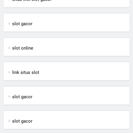
slot gacor
slot online
link situs slot
slot gacor
slot gacor