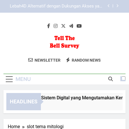
Skip
Cara Mengenali Halaman Slot Lebah4D yang
to
Aman Digunakan
content
LAE138 Login dan Cara Mengelola Informasi
Akun dengan Aman
Slot Lebah4D dan Sistem Digital yang
Mengutamakan Kemudahan Pengguna
Lebah4D Alternatif dengan Dukungan Akses yang
Lebih Stabil
Tell The Bell
Ikuti Survei Tell The Bell Dan Berikan
Cara Mengenali Halaman Slot Lebah4D yang
NEWSLETTER
RANDOM NEWS
Aman Digunakan
Survey
Pendapat Anda. Solusi Untuk
LAE138 Login dan Cara Mengelola Informasi
Pengalaman Makan Yang Lebih Baik.
Akun dengan Aman
MENU
ot Lebah4D dan Sistem Digital yang Mengutamakan Kemudah
HEADLINES
onths Ago
Home
slot tema mitologi