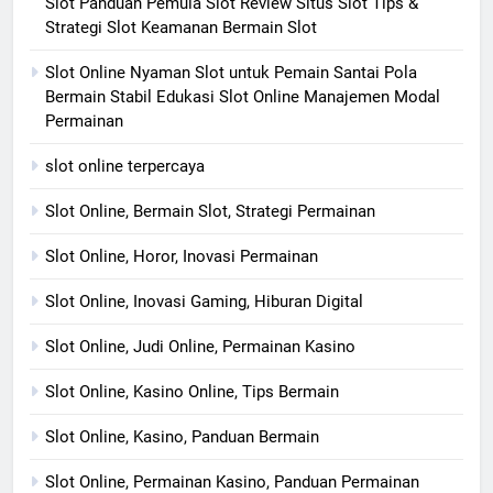
Slot Panduan Pemula Slot Review Situs Slot Tips &
Strategi Slot Keamanan Bermain Slot
Slot Online Nyaman Slot untuk Pemain Santai Pola
Bermain Stabil Edukasi Slot Online Manajemen Modal
Permainan
slot online terpercaya
Slot Online, Bermain Slot, Strategi Permainan
Slot Online, Horor, Inovasi Permainan
Slot Online, Inovasi Gaming, Hiburan Digital
Slot Online, Judi Online, Permainan Kasino
Slot Online, Kasino Online, Tips Bermain
Slot Online, Kasino, Panduan Bermain
Slot Online, Permainan Kasino, Panduan Permainan