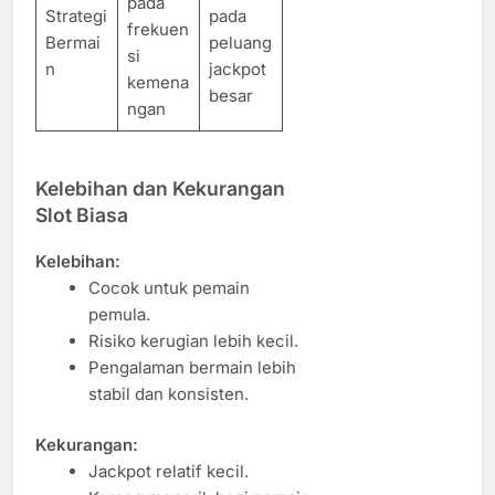
pada
Strategi
pada
frekuen
Bermai
peluang
si
n
jackpot
kemena
besar
ngan
Kelebihan dan Kekurangan
Slot Biasa
Kelebihan:
Cocok untuk pemain
pemula.
Risiko kerugian lebih kecil.
Pengalaman bermain lebih
stabil dan konsisten.
Kekurangan:
Jackpot relatif kecil.