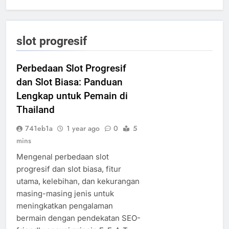
slot progresif
Perbedaan Slot Progresif
dan Slot Biasa: Panduan
Lengkap untuk Pemain di
Thailand
741eb1a
1 year ago
0
5
mins
Mengenal perbedaan slot
progresif dan slot biasa, fitur
utama, kelebihan, dan kekurangan
masing-masing jenis untuk
meningkatkan pengalaman
bermain dengan pendekatan SEO-