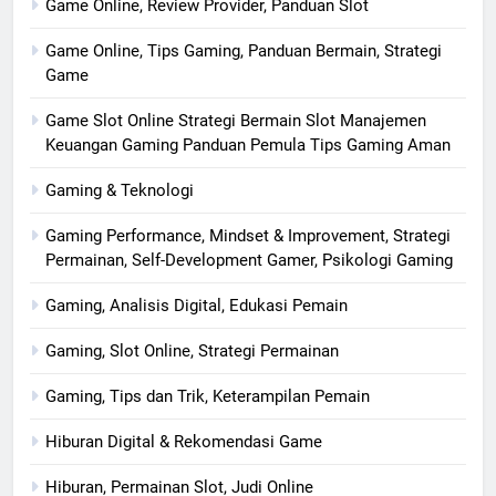
Game Online, Review Provider, Panduan Slot
Game Online, Tips Gaming, Panduan Bermain, Strategi
Game
Game Slot Online Strategi Bermain Slot Manajemen
Keuangan Gaming Panduan Pemula Tips Gaming Aman
Gaming & Teknologi
Gaming Performance, Mindset & Improvement, Strategi
Permainan, Self-Development Gamer, Psikologi Gaming
Gaming, Analisis Digital, Edukasi Pemain
Gaming, Slot Online, Strategi Permainan
Gaming, Tips dan Trik, Keterampilan Pemain
Hiburan Digital & Rekomendasi Game
Hiburan, Permainan Slot, Judi Online