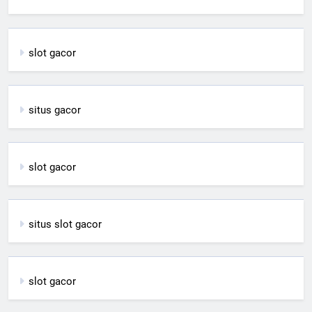
slot gacor
situs gacor
slot gacor
situs slot gacor
slot gacor