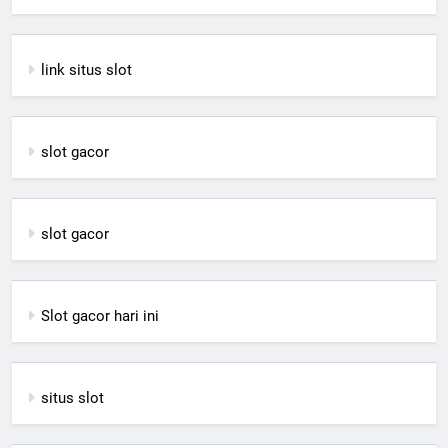
link situs slot
slot gacor
slot gacor
Slot gacor hari ini
situs slot