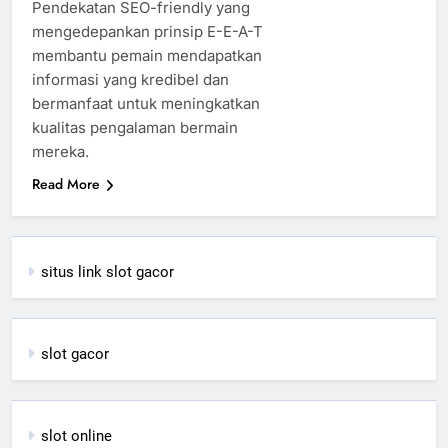
Pendekatan SEO-friendly yang
mengedepankan prinsip E-E-A-T
membantu pemain mendapatkan
informasi yang kredibel dan
bermanfaat untuk meningkatkan
kualitas pengalaman bermain
mereka.
Read More
situs link slot gacor
slot gacor
slot online