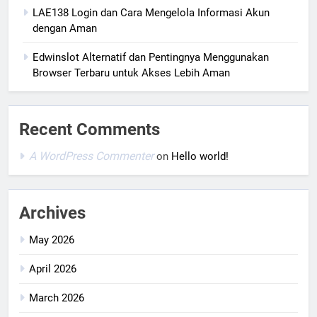
LAE138 Login dan Cara Mengelola Informasi Akun
dengan Aman
Edwinslot Alternatif dan Pentingnya Menggunakan
Browser Terbaru untuk Akses Lebih Aman
Recent Comments
A WordPress Commenter
on
Hello world!
Archives
May 2026
April 2026
March 2026