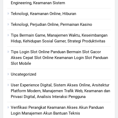
Engineering, Keamanan Sistem
Teknologi, Keamanan Online, Hiburan
Teknologi, Perjudian Online, Permainan Kasino
Tips Bermain Game, Manajemen Waktu, Keseimbangan
Hidup, Kehidupan Sosial Gamer, Strategi Produktivitas
Tips Login Slot Online Panduan Bermain Slot Gacor
Akses Cepat Slot Online Keamanan Login Slot Panduan
Slot Mobile
Uncategorized
User Experience Digital, Sistem Akses Online, Arsitektur
Platform Modern, Manajemen Trafik Web, Keamanan dan
Privasi Digital, Analisis Interaksi Pengguna
Verifikasi Perangkat Keamanan Akses Akun Panduan
Login Manajemen Akun Bantuan Teknis