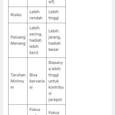
sif)
Lebih
Lebih
Risiko
rendah
tinggi
Lebih
Lebih
sering,
Peluang
jarang,
hadiah
Menang
hadiah
lebih
besar
kecil
Biasany
a lebih
Taruhan
Bisa
tinggi
Minimu
bervaria
untuk
m
si
kontribu
si
jackpot
Fokus
Fokus