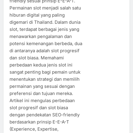
friendly sesuai prinsip E-E-A-T.
Permainan slot menjadi salah satu
hiburan digital yang paling
digemari di Thailand. Dalam dunia
slot, terdapat berbagai jenis yang
menawarkan pengalaman dan
potensi kemenangan berbeda, dua
di antaranya adalah slot progresif
dan slot biasa. Memahami
perbedaan kedua jenis slot ini
sangat penting bagi pemain untuk
menentukan strategi dan memilih
permainan yang sesuai dengan
preferensi dan tujuan mereka.
Artikel ini mengulas perbedaan
slot progresif dan slot biasa
dengan pendekatan SEO-friendly
berdasarkan prinsip E-E-A-T
(Experience, Expertise,