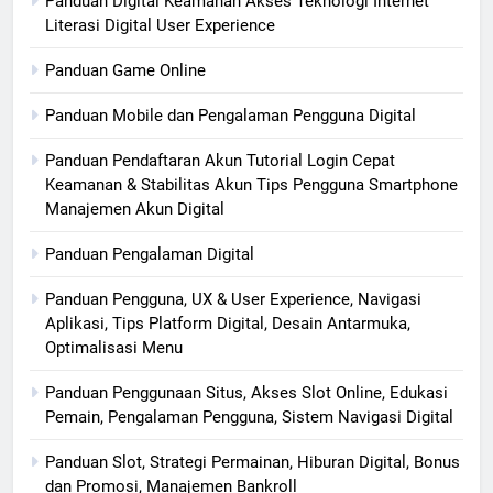
Panduan Digital Keamanan Akses Teknologi Internet
Literasi Digital User Experience
Panduan Game Online
Panduan Mobile dan Pengalaman Pengguna Digital
Panduan Pendaftaran Akun Tutorial Login Cepat
Keamanan & Stabilitas Akun Tips Pengguna Smartphone
Manajemen Akun Digital
Panduan Pengalaman Digital
Panduan Pengguna, UX & User Experience, Navigasi
Aplikasi, Tips Platform Digital, Desain Antarmuka,
Optimalisasi Menu
Panduan Penggunaan Situs, Akses Slot Online, Edukasi
Pemain, Pengalaman Pengguna, Sistem Navigasi Digital
Panduan Slot, Strategi Permainan, Hiburan Digital, Bonus
dan Promosi, Manajemen Bankroll