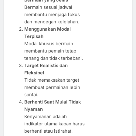
Bermain sesuai jadwal
membantu menjaga fokus
dan mencegah kelelahan.
Menggunakan Modal
Terpisah
Modal khusus bermain
membantu pemain tetap
tenang dan tidak terbebani.
Target Realistis dan
Fleksibel
Tidak memaksakan target
membuat permainan lebih
santai.
Berhenti Saat Mulai Tidak
Nyaman
Kenyamanan adalah
indikator utama kapan harus
berhenti atau istirahat.