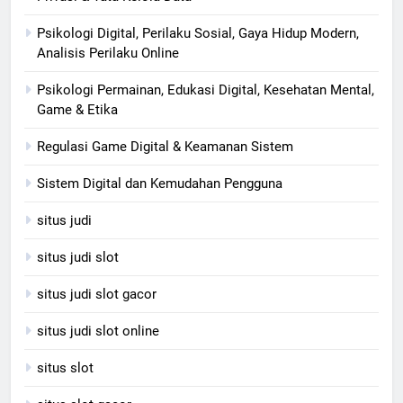
Psikologi Digital, Perilaku Sosial, Gaya Hidup Modern,
Analisis Perilaku Online
Psikologi Permainan, Edukasi Digital, Kesehatan Mental,
Game & Etika
Regulasi Game Digital & Keamanan Sistem
Sistem Digital dan Kemudahan Pengguna
situs judi
situs judi slot
situs judi slot gacor
situs judi slot online
situs slot