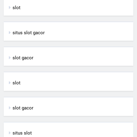
slot
situs slot gacor
slot gacor
slot
slot gacor
situs slot