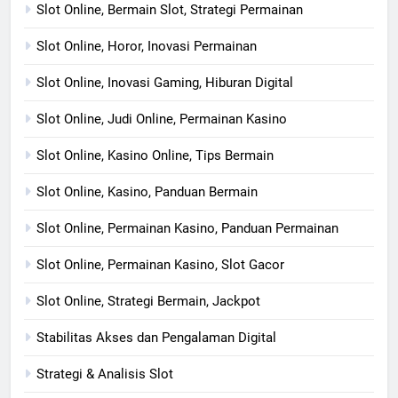
Slot Online, Bermain Slot, Strategi Permainan
Slot Online, Horor, Inovasi Permainan
Slot Online, Inovasi Gaming, Hiburan Digital
Slot Online, Judi Online, Permainan Kasino
Slot Online, Kasino Online, Tips Bermain
Slot Online, Kasino, Panduan Bermain
Slot Online, Permainan Kasino, Panduan Permainan
Slot Online, Permainan Kasino, Slot Gacor
Slot Online, Strategi Bermain, Jackpot
Stabilitas Akses dan Pengalaman Digital
Strategi & Analisis Slot