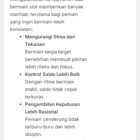
bermain slot memberikan banyak
manfaat, terutama bagi pemain
yang ingin bermain lebih
konsisten:
Mengurangi Stres dan
Tekanan
Bermain tanpa target
berlebihan membuat pikiran
lebih rileks dan fokus.
Kontrol Saldo Lebih Baik
Dengan ritme bermain
stabil, saldo tidak cepat
terkuras.
Pengambilan Keputusan
Lebih Rasional
Pemain cenderung tidak
terburu-buru dan lebih
disiplin.