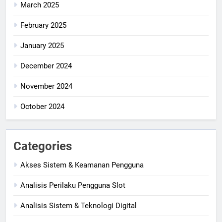
March 2025
February 2025
January 2025
December 2024
November 2024
October 2024
Categories
Akses Sistem & Keamanan Pengguna
Analisis Perilaku Pengguna Slot
Analisis Sistem & Teknologi Digital