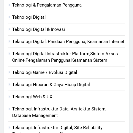
Teknologi & Pengalaman Pengguna
Teknologi Digital
Teknologi Digital & Inovasi
Teknologi Digital, Panduan Pengguna, Keamanan Internet
Teknologi Digital,Infrastruktur Platform,Sistem Akses
Online,Pengalaman Pengguna,Keamanan Sistem
Teknologi Game / Evolusi Digital
Teknologi Hiburan & Gaya Hidup Digital
Teknologi Web & UX
Teknologi, Infrastruktur Data, Arsitektur Sistem,
Database Management
Teknologi, Infrastruktur Digital, Site Reliability