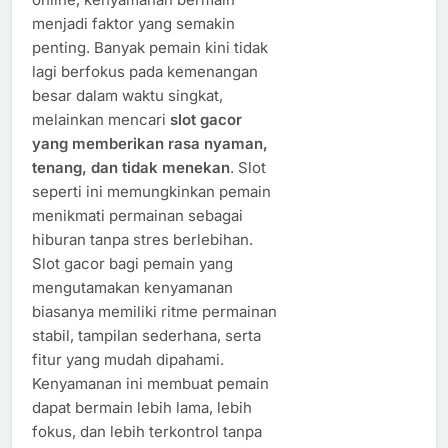
menjadi faktor yang semakin
penting. Banyak pemain kini tidak
lagi berfokus pada kemenangan
besar dalam waktu singkat,
melainkan mencari
slot gacor
yang memberikan rasa nyaman,
tenang, dan tidak menekan
. Slot
seperti ini memungkinkan pemain
menikmati permainan sebagai
hiburan tanpa stres berlebihan.
Slot gacor bagi pemain yang
mengutamakan kenyamanan
biasanya memiliki ritme permainan
stabil, tampilan sederhana, serta
fitur yang mudah dipahami.
Kenyamanan ini membuat pemain
dapat bermain lebih lama, lebih
fokus, dan lebih terkontrol tanpa