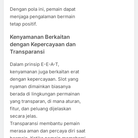
Dengan pola ini, pemain dapat
menjaga pengalaman bermain
tetap positif.
Kenyamanan Berkaitan
dengan Kepercayaan dan
Transparansi
Dalam prinsip E-E-A-T,
kenyamanan juga berkaitan erat
dengan kepercayaan. Slot yang
nyaman dimainkan biasanya
berada di lingkungan permainan
yang transparan, di mana aturan,
fitur, dan peluang dijelaskan
secara jelas.
Transparansi membantu pemain
merasa aman dan percaya diri saat