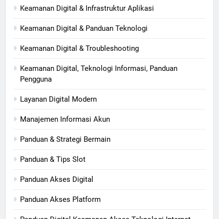
Keamanan Digital & Infrastruktur Aplikasi
Keamanan Digital & Panduan Teknologi
Keamanan Digital & Troubleshooting
Keamanan Digital, Teknologi Informasi, Panduan
Pengguna
Layanan Digital Modern
Manajemen Informasi Akun
Panduan & Strategi Bermain
Panduan & Tips Slot
Panduan Akses Digital
Panduan Akses Platform