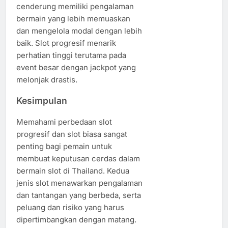
cenderung memiliki pengalaman
bermain yang lebih memuaskan
dan mengelola modal dengan lebih
baik. Slot progresif menarik
perhatian tinggi terutama pada
event besar dengan jackpot yang
melonjak drastis.
Kesimpulan
Memahami perbedaan slot
progresif dan slot biasa sangat
penting bagi pemain untuk
membuat keputusan cerdas dalam
bermain slot di Thailand. Kedua
jenis slot menawarkan pengalaman
dan tantangan yang berbeda, serta
peluang dan risiko yang harus
dipertimbangkan dengan matang.