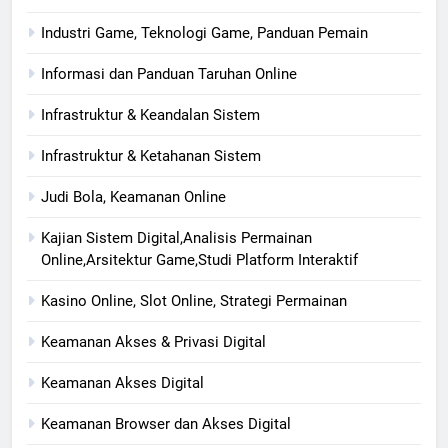
Industri Game, Teknologi Game, Panduan Pemain
Informasi dan Panduan Taruhan Online
Infrastruktur & Keandalan Sistem
Infrastruktur & Ketahanan Sistem
Judi Bola, Keamanan Online
Kajian Sistem Digital,Analisis Permainan
Online,Arsitektur Game,Studi Platform Interaktif
Kasino Online, Slot Online, Strategi Permainan
Keamanan Akses & Privasi Digital
Keamanan Akses Digital
Keamanan Browser dan Akses Digital