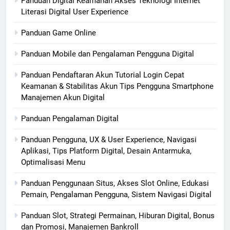
Panduan Digital Keamanan Akses Teknologi Internet
Literasi Digital User Experience
Panduan Game Online
Panduan Mobile dan Pengalaman Pengguna Digital
Panduan Pendaftaran Akun Tutorial Login Cepat
Keamanan & Stabilitas Akun Tips Pengguna Smartphone
Manajemen Akun Digital
Panduan Pengalaman Digital
Panduan Pengguna, UX & User Experience, Navigasi
Aplikasi, Tips Platform Digital, Desain Antarmuka,
Optimalisasi Menu
Panduan Penggunaan Situs, Akses Slot Online, Edukasi
Pemain, Pengalaman Pengguna, Sistem Navigasi Digital
Panduan Slot, Strategi Permainan, Hiburan Digital, Bonus
dan Promosi, Manajemen Bankroll