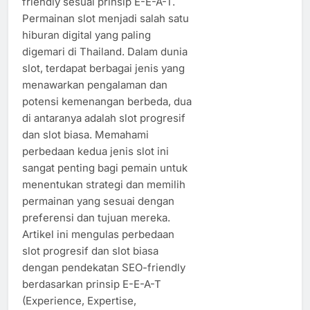
friendly sesuai prinsip E-E-A-T.
Permainan slot menjadi salah satu
hiburan digital yang paling
digemari di Thailand. Dalam dunia
slot, terdapat berbagai jenis yang
menawarkan pengalaman dan
potensi kemenangan berbeda, dua
di antaranya adalah slot progresif
dan slot biasa. Memahami
perbedaan kedua jenis slot ini
sangat penting bagi pemain untuk
menentukan strategi dan memilih
permainan yang sesuai dengan
preferensi dan tujuan mereka.
Artikel ini mengulas perbedaan
slot progresif dan slot biasa
dengan pendekatan SEO-friendly
berdasarkan prinsip E-E-A-T
(Experience, Expertise,