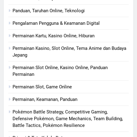
Panduan, Taruhan Online, Teknologi
Pengalaman Pengguna & Keamanan Digital
Permainan Kartu, Kasino Online, Hiburan
Permainan Kasino, Slot Online, Tema Anime dan Budaya
Jepang
Permainan Slot Online, Kasino Online, Panduan
Permainan
Permainan Slot, Game Online
Permainan, Keamanan, Panduan
Pokémon Battle Strategy, Competitive Gaming,
Defensive Pokémon, Game Mechanics, Team Building,
Battle Tactics, Pokémon Resilience