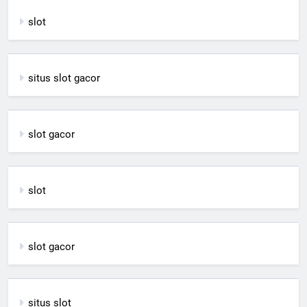
slot
situs slot gacor
slot gacor
slot
slot gacor
situs slot