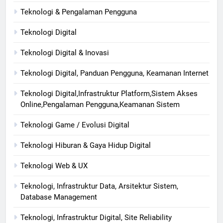
Teknologi & Pengalaman Pengguna
Teknologi Digital
Teknologi Digital & Inovasi
Teknologi Digital, Panduan Pengguna, Keamanan Internet
Teknologi Digital,Infrastruktur Platform,Sistem Akses
Online,Pengalaman Pengguna,Keamanan Sistem
Teknologi Game / Evolusi Digital
Teknologi Hiburan & Gaya Hidup Digital
Teknologi Web & UX
Teknologi, Infrastruktur Data, Arsitektur Sistem,
Database Management
Teknologi, Infrastruktur Digital, Site Reliability