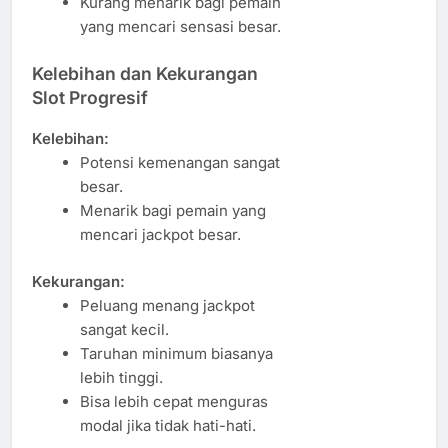
Kurang menarik bagi pemain
yang mencari sensasi besar.
Kelebihan dan Kekurangan
Slot Progresif
Kelebihan:
Potensi kemenangan sangat
besar.
Menarik bagi pemain yang
mencari jackpot besar.
Kekurangan:
Peluang menang jackpot
sangat kecil.
Taruhan minimum biasanya
lebih tinggi.
Bisa lebih cepat menguras
modal jika tidak hati-hati.