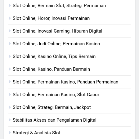
Slot Online, Bermain Slot, Strategi Permainan
Slot Online, Horor, Inovasi Permainan
Slot Online, Inovasi Gaming, Hiburan Digital
Slot Online, Judi Online, Permainan Kasino
Slot Online, Kasino Online, Tips Bermain
Slot Online, Kasino, Panduan Bermain
Slot Online, Permainan Kasino, Panduan Permainan
Slot Online, Permainan Kasino, Slot Gacor
Slot Online, Strategi Bermain, Jackpot
Stabilitas Akses dan Pengalaman Digital
Strategi & Analisis Slot