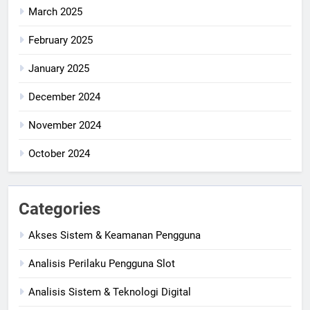
March 2025
February 2025
January 2025
December 2024
November 2024
October 2024
Categories
Akses Sistem & Keamanan Pengguna
Analisis Perilaku Pengguna Slot
Analisis Sistem & Teknologi Digital