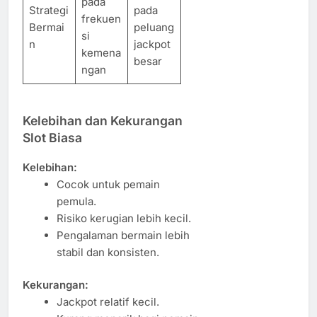
pada
Strategi
pada
frekuen
Bermai
peluang
si
n
jackpot
kemena
besar
ngan
Kelebihan dan Kekurangan
Slot Biasa
Kelebihan:
Cocok untuk pemain
pemula.
Risiko kerugian lebih kecil.
Pengalaman bermain lebih
stabil dan konsisten.
Kekurangan:
Jackpot relatif kecil.