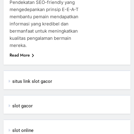
Pendekatan SEO-friendly yang
mengedepankan prinsip E-E-A-T
membantu pemain mendapatkan
informasi yang kredibel dan
bermanfaat untuk meningkatkan
kualitas pengalaman bermain
mereka.
Read More
situs link slot gacor
slot gacor
slot online