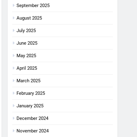
September 2025
August 2025
July 2025
June 2025
May 2025
April 2025
March 2025
February 2025
January 2025
December 2024
November 2024