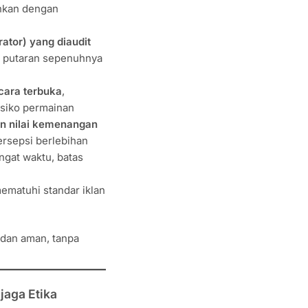
ankan dengan
or) yang diaudit
ap putaran sepenuhnya
cara terbuka
,
siko permainan
n nilai kemenangan
ersepsi berlebihan
ingat waktu, batas
mematuhi standar iklan
 dan aman, tanpa
jaga Etika