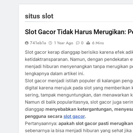
situs slot
Slot Gacor Tidak Harus Merugikan: Pe
741eb1a
1 Year Ago
0
6 Mins
Slot gacor kerap dianggap berisiko karena efek adik
ketidaktransparanan. Namun, dengan pendekatan etis
menjadi hiburan menyenangkan tanpa merugikan p
lengkapnya dalam artikel ini.
Slot gacor menjadi istilah populer di kalangan pe
digital karena merujuk pada slot yang memberikan
sering, tampak menguntungkan, dan menawarkan ke
Namun di balik popularitasnya, slot gacor juga serin
dianggap
menyebabkan ketergantungan, menyesa
pengguna secara
slot gacor
.
Pertanyaannya:
apakah slot gacor pasti merugika
sebenarnya ia bisa menjadi hiburan yang sehat jika