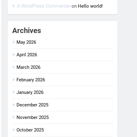
A WordPress Commenter
on
Hello world!
Archives
May 2026
April 2026
March 2026
February 2026
January 2026
December 2025
November 2025
October 2025