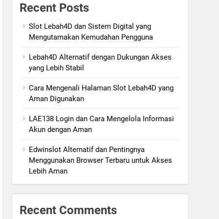
Recent Posts
Slot Lebah4D dan Sistem Digital yang
Mengutamakan Kemudahan Pengguna
Lebah4D Alternatif dengan Dukungan Akses
yang Lebih Stabil
Cara Mengenali Halaman Slot Lebah4D yang
Aman Digunakan
LAE138 Login dan Cara Mengelola Informasi
Akun dengan Aman
Edwinslot Alternatif dan Pentingnya
Menggunakan Browser Terbaru untuk Akses
Lebih Aman
Recent Comments