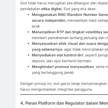
Slot tidak harus merugikan jika dibangun dan dijal
pendekatan
etika digital
. Slot yang etis akan:
Menggunakan RNG (Random Number Generat
secara independen
, memastikan hasil seti
acak
Menampilkan RTP dan tingkat volatilitas se
memberi pemahaman tentang peluang dan ri
Menyesuaikan efek visual dan suara denga
yang sebenarnya
, agar tidak menciptakan p
Menyediakan alat kontrol diri
: seperti peng
deposit, dan opsi berhenti bermain
Menghindari promosi menyesatkan
, serta 
yang bertanggung jawab
Dengan prinsip ini, slot gacor tetap menyenangkan
harus mengorbankan integritas pengguna.
4. Peran Platform dan Regulator dalam Men