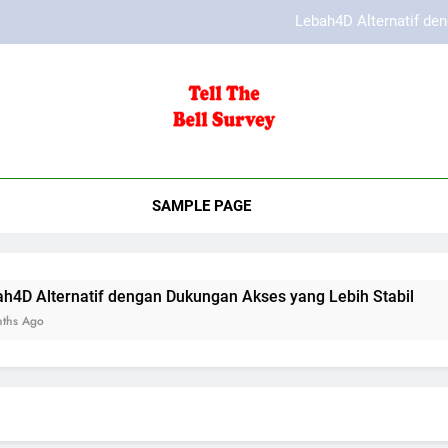
Lebah4D Alternatif de
Cara Mengenali Halam
LAE138 Login dan Cara M
l The Bell Survey
Slot Lebah4D dan Sistem Digital y
ei Tell The Bell Dan Berikan Pendapat Anda. Solusi Untuk Pen
Lebah4D Alternatif de
SAMPLE PAGE
Cara Mengenali Halam
LAE138 Login dan Cara M
tif dengan Dukungan Akses yang Lebih Stabil
Cara Meng
3 Months Ag