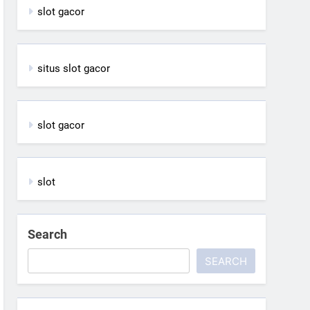
slot gacor
situs slot gacor
slot gacor
slot
Search
SEARCH