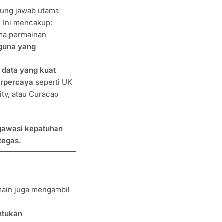
gung jawab utama
 Ini mencakup:
ma permainan
guna yang
 data yang kuat
erpercaya
seperti UK
ty, atau Curacao
awasi kepatuhan
tegas.
emain juga mengambil
ntukan