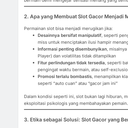
bermain demi mengejar sensasi menang yang sem
2. Apa yang Membuat Slot Gacor Menjadi 
Permainan slot bisa menjadi merugikan jika:
Desainnya bersifat manipulatif
, seperti pe
miss untuk menciptakan ilusi hampir menan
Informasi penting disembunyikan
, misalnya
Player) dan volatilitas tidak ditampilkan
Fitur perlindungan tidak tersedia
, seperti b
pengingat waktu bermain, atau self-exclusi
Promosi terlalu bombastis
, menampilkan klai
seperti “auto cuan” atau “gacor jam ini”
Dalam kondisi seperti ini, slot bukan lagi hiburan, m
eksploitasi psikologis yang membahayakan pemain.
3. Etika sebagai Solusi: Slot Gacor yang 