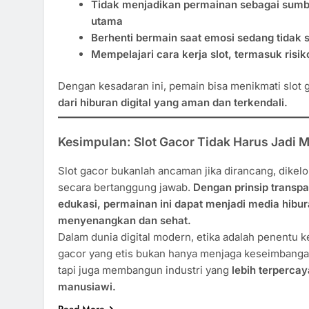
Tidak menjadikan permainan sebagai sumb
utama
Berhenti bermain saat emosi sedang tidak s
Mempelajari cara kerja slot, termasuk risi
Dengan kesadaran ini, pemain bisa menikmati slot
dari hiburan digital yang aman dan terkendali.
Kesimpulan: Slot Gacor Tidak Harus Jadi 
Slot gacor bukanlah ancaman jika dirancang, dikelo
secara bertanggung jawab.
Dengan prinsip transpa
edukasi, permainan ini dapat menjadi media hibu
menyenangkan dan sehat.
Dalam dunia digital modern, etika adalah penentu ke
gacor yang etis bukan hanya menjaga keseimbanga
tapi juga membangun industri yang
lebih terpercaya
manusiawi.
Read More