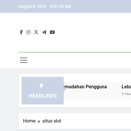
Skip
August 8, 2026
3:51:31 AM
to
content
Tel
Ikuti Surv
ng Mengutamakan Kemudahan Pengguna
Lebah4D Alterna
3 Months Ago
HEADLINES
Home
situs slot