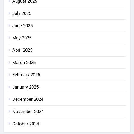
August 2025
July 2025
June 2025
May 2025
April 2025
March 2025
February 2025
January 2025
December 2024
November 2024
October 2024