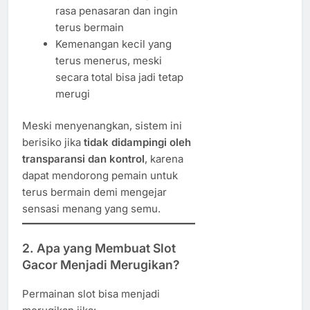
rasa penasaran dan ingin
terus bermain
Kemenangan kecil yang
terus menerus, meski
secara total bisa jadi tetap
merugi
Meski menyenangkan, sistem ini
berisiko jika
tidak didampingi oleh
transparansi dan kontrol
, karena
dapat mendorong pemain untuk
terus bermain demi mengejar
sensasi menang yang semu.
2. Apa yang Membuat Slot
Gacor Menjadi Merugikan?
Permainan slot bisa menjadi