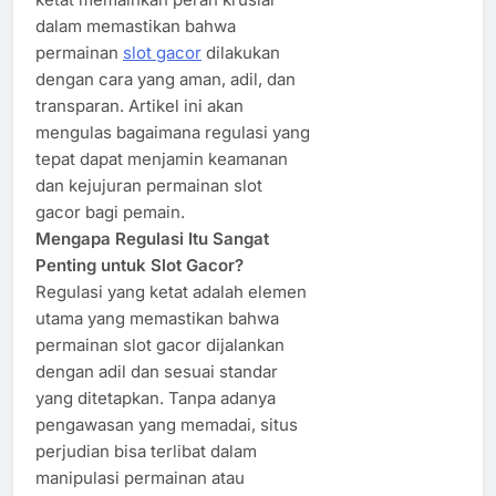
dalam memastikan bahwa
permainan
slot gacor
dilakukan
dengan cara yang aman, adil, dan
transparan. Artikel ini akan
mengulas bagaimana regulasi yang
tepat dapat menjamin keamanan
dan kejujuran permainan slot
gacor bagi pemain.
Mengapa Regulasi Itu Sangat
Penting untuk Slot Gacor?
Regulasi yang ketat adalah elemen
utama yang memastikan bahwa
permainan slot gacor dijalankan
dengan adil dan sesuai standar
yang ditetapkan. Tanpa adanya
pengawasan yang memadai, situs
perjudian bisa terlibat dalam
manipulasi permainan atau