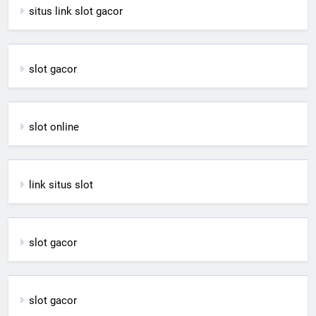
situs link slot gacor
slot gacor
slot online
link situs slot
slot gacor
slot gacor