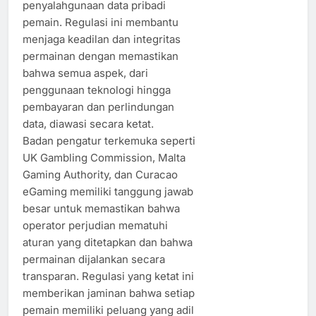
penyalahgunaan data pribadi
pemain. Regulasi ini membantu
menjaga keadilan dan integritas
permainan dengan memastikan
bahwa semua aspek, dari
penggunaan teknologi hingga
pembayaran dan perlindungan
data, diawasi secara ketat.
Badan pengatur terkemuka seperti
UK Gambling Commission, Malta
Gaming Authority, dan Curacao
eGaming memiliki tanggung jawab
besar untuk memastikan bahwa
operator perjudian mematuhi
aturan yang ditetapkan dan bahwa
permainan dijalankan secara
transparan. Regulasi yang ketat ini
memberikan jaminan bahwa setiap
pemain memiliki peluang yang adil