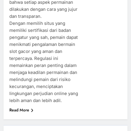
bahwa setiap aspek permainan
dilakukan dengan cara yang jujur
dan transparan.
Dengan memilih situs yang
memiliki sertifikasi dari badan
pengatur yang sah, pemain dapat
menikmati pengalaman bermain
slot gacor yang aman dan
terpercaya. Regulasi ini
memainkan peran penting dalam
menjaga keadilan permainan dan
melindungi pemain dari risiko
kecurangan, menciptakan
lingkungan perjudian online yang
lebih aman dan lebih adil.
Read More