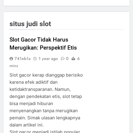
situs judi slot
Slot Gacor Tidak Harus
Merugikan: Perspektif Etis
741eb1a
1 year ago
0
6
mins
Slot gacor kerap dianggap berisiko
karena efek adiktif dan
ketidaktransparanan. Namun,
dengan pendekatan etis, slot tetap
bisa menjadi hiburan
menyenangkan tanpa merugikan
pemain. Simak ulasan lengkapnya
dalam artikel ini.
Slot gacor menjadi istilah populer