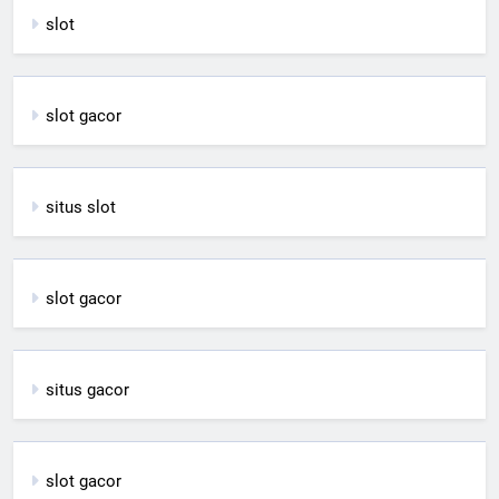
slot
slot gacor
situs slot
slot gacor
situs gacor
slot gacor