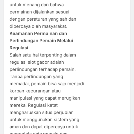
untuk menang dan bahwa
permainan dijalankan sesuai
dengan peraturan yang sah dan
dipercaya oleh masyarakat.
Keamanan Permainan dan
Perlindungan Pemain Melalui
Regulasi
Salah satu hal terpenting dalam
regulasi slot gacor adalah
perlindungan terhadap pemain.
Tanpa perlindungan yang
memadai, pemain bisa saja menjadi
korban kecurangan atau
manipulasi yang dapat merugikan
mereka. Regulasi ketat
mengharuskan situs perjudian
untuk menggunakan sistem yang
aman dan dapat dipercaya untuk
mengelola data pemain dan