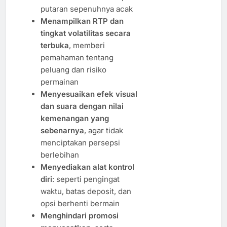
putaran sepenuhnya acak
Menampilkan RTP dan
tingkat volatilitas secara
terbuka
, memberi
pemahaman tentang
peluang dan risiko
permainan
Menyesuaikan efek visual
dan suara dengan nilai
kemenangan yang
sebenarnya
, agar tidak
menciptakan persepsi
berlebihan
Menyediakan alat kontrol
diri
: seperti pengingat
waktu, batas deposit, dan
opsi berhenti bermain
Menghindari promosi