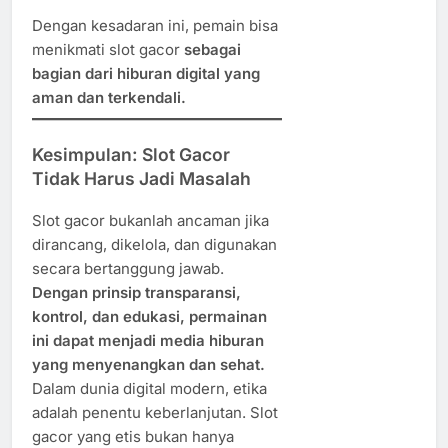
Dengan kesadaran ini, pemain bisa
menikmati slot gacor
sebagai
bagian dari hiburan digital yang
aman dan terkendali.
Kesimpulan: Slot Gacor
Tidak Harus Jadi Masalah
Slot gacor bukanlah ancaman jika
dirancang, dikelola, dan digunakan
secara bertanggung jawab.
Dengan prinsip transparansi,
kontrol, dan edukasi, permainan
ini dapat menjadi media hiburan
yang menyenangkan dan sehat.
Dalam dunia digital modern, etika
adalah penentu keberlanjutan. Slot
gacor yang etis bukan hanya