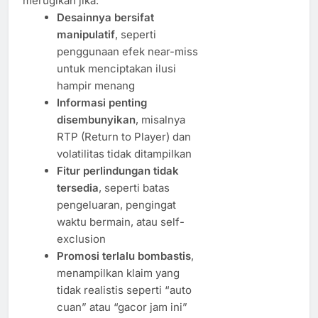
merugikan jika:
Desainnya bersifat
manipulatif
, seperti
penggunaan efek near-miss
untuk menciptakan ilusi
hampir menang
Informasi penting
disembunyikan
, misalnya
RTP (Return to Player) dan
volatilitas tidak ditampilkan
Fitur perlindungan tidak
tersedia
, seperti batas
pengeluaran, pengingat
waktu bermain, atau self-
exclusion
Promosi terlalu bombastis
,
menampilkan klaim yang
tidak realistis seperti “auto
cuan” atau “gacor jam ini”