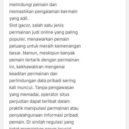
melindungi pemain dan
memastikan pengalaman bermain
yang adil.
Slot gacor, salah satu jenis
permainan judi online yang paling
populer, menawarkan pemain
peluang untuk meraih kemenangan
besar. Namun, meskipun banyak
pemain tertarik dengan permainan
ini, kekhawatiran mengenai
keadilan permainan dan
perlindungan data pribadi sering
kali muncul. Tanpa pengawasan
yang memadai, operator situs
perjudian dapat terlibat dalam
praktik manipulasi permainan atau
penyalahgunaan informasi pribadi
pemain. Di sinilah regulasi yang
ketat memainkan peran krusial