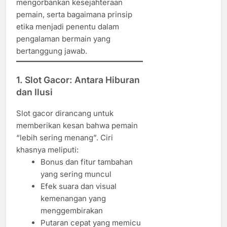
mengorbankan kesejahteraan
pemain, serta bagaimana prinsip
etika menjadi penentu dalam
pengalaman bermain yang
bertanggung jawab.
1. Slot Gacor: Antara Hiburan
dan Ilusi
Slot gacor dirancang untuk
memberikan kesan bahwa pemain
“lebih sering menang”. Ciri
khasnya meliputi:
Bonus dan fitur tambahan
yang sering muncul
Efek suara dan visual
kemenangan yang
menggembirakan
Putaran cepat yang memicu