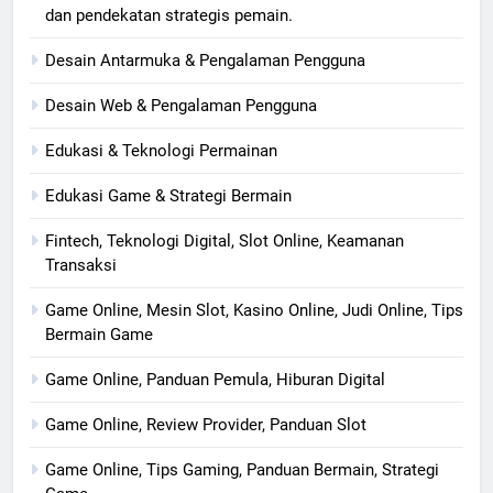
dan pendekatan strategis pemain.
Desain Antarmuka & Pengalaman Pengguna
Desain Web & Pengalaman Pengguna
Edukasi & Teknologi Permainan
Edukasi Game & Strategi Bermain
Fintech, Teknologi Digital, Slot Online, Keamanan
Transaksi
Game Online, Mesin Slot, Kasino Online, Judi Online, Tips
Bermain Game
Game Online, Panduan Pemula, Hiburan Digital
Game Online, Review Provider, Panduan Slot
Game Online, Tips Gaming, Panduan Bermain, Strategi