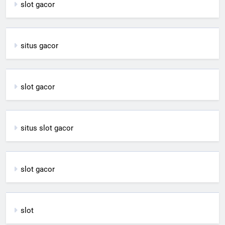
slot gacor
situs gacor
slot gacor
situs slot gacor
slot gacor
slot