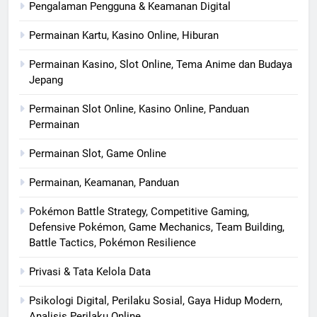
Pengalaman Pengguna & Keamanan Digital
Permainan Kartu, Kasino Online, Hiburan
Permainan Kasino, Slot Online, Tema Anime dan Budaya
Jepang
Permainan Slot Online, Kasino Online, Panduan
Permainan
Permainan Slot, Game Online
Permainan, Keamanan, Panduan
Pokémon Battle Strategy, Competitive Gaming,
Defensive Pokémon, Game Mechanics, Team Building,
Battle Tactics, Pokémon Resilience
Privasi & Tata Kelola Data
Psikologi Digital, Perilaku Sosial, Gaya Hidup Modern,
Analisis Perilaku Online