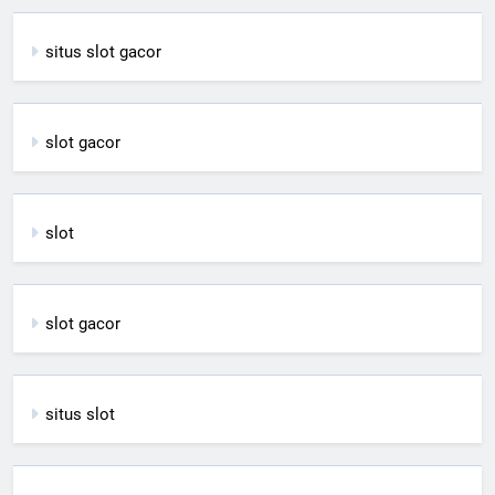
situs slot gacor
slot gacor
slot
slot gacor
situs slot