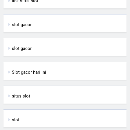
link situs slot
slot gacor
slot gacor
Slot gacor hari ini
situs slot
slot