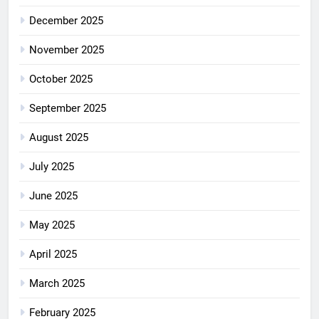
December 2025
November 2025
October 2025
September 2025
August 2025
July 2025
June 2025
May 2025
April 2025
March 2025
February 2025