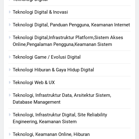
Teknologi Digital & Inovasi
Teknologi Digital, Panduan Pengguna, Keamanan Internet
Teknologi Digital,Infrastruktur Platform,Sistem Akses
Online,Pengalaman Pengguna,Keamanan Sistem
Teknologi Game / Evolusi Digital
Teknologi Hiburan & Gaya Hidup Digital
Teknologi Web & UX
Teknologi, Infrastruktur Data, Arsitektur Sistem,
Database Management
Teknologi, Infrastruktur Digital, Site Reliability
Engineering, Keamanan Sistem
Teknologi, Keamanan Online, Hiburan