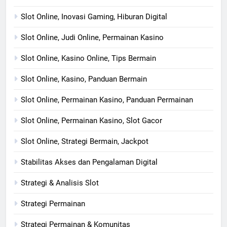
Slot Online, Inovasi Gaming, Hiburan Digital
Slot Online, Judi Online, Permainan Kasino
Slot Online, Kasino Online, Tips Bermain
Slot Online, Kasino, Panduan Bermain
Slot Online, Permainan Kasino, Panduan Permainan
Slot Online, Permainan Kasino, Slot Gacor
Slot Online, Strategi Bermain, Jackpot
Stabilitas Akses dan Pengalaman Digital
Strategi & Analisis Slot
Strategi Permainan
Strategi Permainan & Komunitas