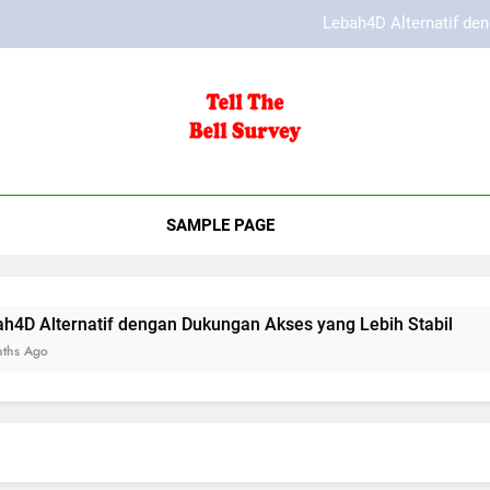
Lebah4D Alternatif de
Cara Mengenali Halam
LAE138 Login dan Cara M
l The Bell Survey
Slot Lebah4D dan Sistem Digital y
ei Tell The Bell Dan Berikan Pendapat Anda. Solusi Untuk Pen
Lebah4D Alternatif de
SAMPLE PAGE
Cara Mengenali Halam
LAE138 Login dan Cara M
tif dengan Dukungan Akses yang Lebih Stabil
Cara Meng
3 Months Ag