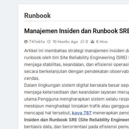
Runbook
Manajemen Insiden dan Runbook SR
741eb1a
10 Months Ago
0
8 Mins
Artikel ini membahas strategi manajemen insiden 
runbook oleh tim Site Reliability Engineering (SRE
menjaga stabilitas, keandalan, dan efisiensi operasi
secara berkelanjutan dengan pendekatan observabi
cerdas.
Dalam lingkungan sistem digital berskala besar sep
menjaga ketersediaan dan keandalan layanan merup
utama.Pengguna mengharapkan sistem selalu respon
meskipun menghadapi lonjakan trafik atau ganggu
mencapai hal tersebut,
kaya 787
menerapkan pen
Insiden dan Runbook SRE (Site Reliability Engineer
berbasis data, dan berorientasi pada efisiensi pemu