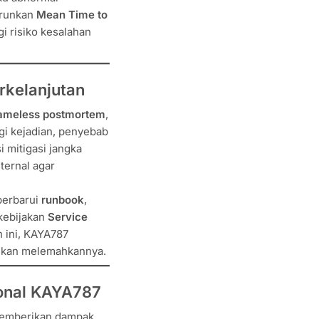
urunkan
Mean Time to
i risiko kesalahan
rkelanjutan
ameless postmortem
,
gi kejadian, penyebab
 mitigasi jangka
ternal agar
perbarui
runbook
,
kebijakan
Service
n ini, KAYA787
bukan melemahkannya.
ional KAYA787
memberikan dampak