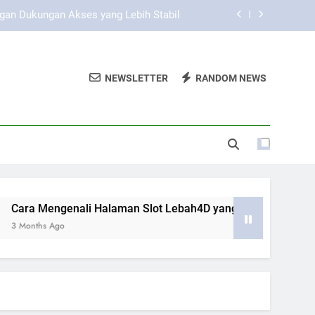
ngan Dukungan Akses yang Lebih Stabil
an Slot Lebah4D yang Aman Digunakan
engelola Informasi Akun dengan Aman
NEWSLETTER
RANDOM NEWS
ang Mengutamakan Kemudahan Pengguna
galaman Makan Yang Lebih Baik.
ngan Dukungan Akses yang Lebih Stabil
an Slot Lebah4D yang Aman Digunakan
engelola Informasi Akun dengan Aman
enali Halaman Slot Lebah4D yang Aman Digunakan
LA
o
3 M