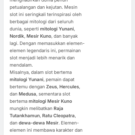
petualangan dan kejutan. Mesin
slot ini seringkali terinspirasi oleh
berbagai mitologi dari seluruh
dunia, seperti
mitologi Yunani
,
Nordik
,
Mesir Kuno
, dan banyak
lagi. Dengan memasukkan elemen-
elemen legendaris ini, permainan
slot menjadi lebih menarik dan
mendalam.
Misalnya, dalam slot bertema
mitologi Yunani
, pemain dapat
bertemu dengan
Zeus
,
Hercules
,
dan
Medusa
, sementara slot
bertema
mitologi Mesir Kuno
mungkin melibatkan
Raja
Tutankhamun
,
Ratu Cleopatra
,
dan
dewa-dewa Mesir
. Elemen-
elemen ini membawa karakter dan