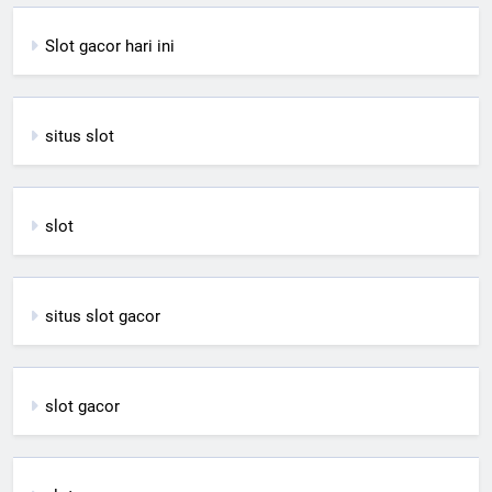
Slot gacor hari ini
situs slot
slot
situs slot gacor
slot gacor