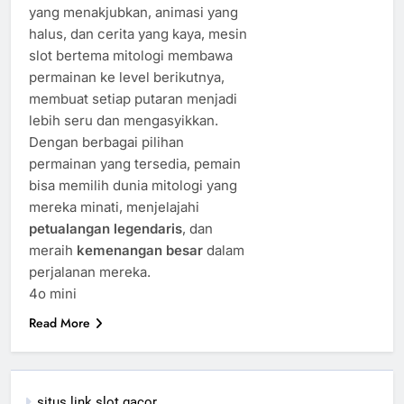
yang menakjubkan, animasi yang
halus, dan cerita yang kaya, mesin
slot bertema mitologi membawa
permainan ke level berikutnya,
membuat setiap putaran menjadi
lebih seru dan mengasyikkan.
Dengan berbagai pilihan
permainan yang tersedia, pemain
bisa memilih dunia mitologi yang
mereka minati, menjelajahi
petualangan legendaris
, dan
meraih
kemenangan besar
dalam
perjalanan mereka.
4o mini
Read More
situs link slot gacor