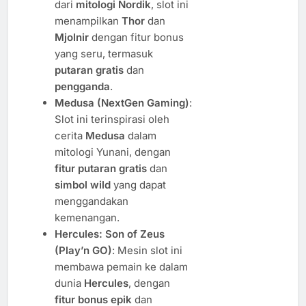
dari
mitologi Nordik
, slot ini
menampilkan
Thor
dan
Mjolnir
dengan fitur bonus
yang seru, termasuk
putaran gratis
dan
pengganda
.
Medusa (NextGen Gaming)
:
Slot ini terinspirasi oleh
cerita
Medusa
dalam
mitologi Yunani, dengan
fitur putaran gratis
dan
simbol wild
yang dapat
menggandakan
kemenangan.
Hercules: Son of Zeus
(Play’n GO)
: Mesin slot ini
membawa pemain ke dalam
dunia
Hercules
, dengan
fitur bonus epik
dan