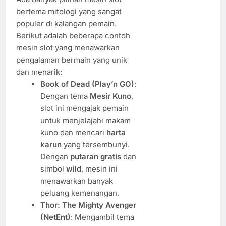
bertema mitologi yang sangat
populer di kalangan pemain.
Berikut adalah beberapa contoh
mesin slot yang menawarkan
pengalaman bermain yang unik
dan menarik:
Book of Dead (Play’n GO)
:
Dengan tema
Mesir Kuno
,
slot ini mengajak pemain
untuk menjelajahi makam
kuno dan mencari
harta
karun
yang tersembunyi.
Dengan
putaran gratis
dan
simbol
wild
, mesin ini
menawarkan banyak
peluang kemenangan.
Thor: The Mighty Avenger
(NetEnt)
: Mengambil tema