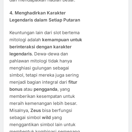
4.
Menghadirkan Karakter
Legendaris dalam Setiap Putaran
Keuntungan lain dari slot bertema
mitologi adalah
kemampuan untuk
berinteraksi dengan karakter
legendaris
. Dewa-dewa dan
pahlawan mitologi tidak hanya
menghiasi gulungan sebagai
simbol, tetapi mereka juga sering
menjadi bagian integral dari
fitur
bonus
atau
pengganda
, yang
memberikan kesempatan untuk
meraih kemenangan lebih besar.
Misalnya,
Zeus
bisa berfungsi
sebagai simbol
wild
yang
menggantikan simbol lain untuk
membentuk kombinasi pemenang,