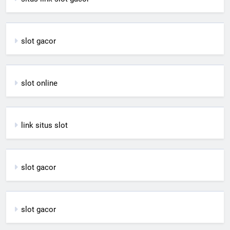
slot gacor
slot online
link situs slot
slot gacor
slot gacor