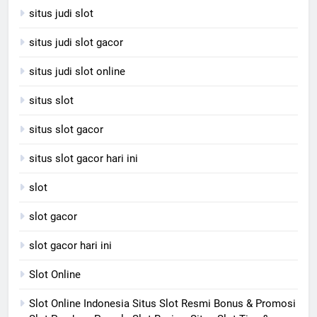
situs judi slot
situs judi slot gacor
situs judi slot online
situs slot
situs slot gacor
situs slot gacor hari ini
slot
slot gacor
slot gacor hari ini
Slot Online
Slot Online Indonesia Situs Slot Resmi Bonus & Promosi