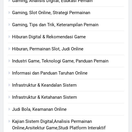
Gaming, Analisis Digital, Edukasi Pemain
Gaming, Slot Online, Strategi Permainan
Gaming, Tips dan Trik, Keterampilan Pemain
Hiburan Digital & Rekomendasi Game
Hiburan, Permainan Slot, Judi Online
Industri Game, Teknologi Game, Panduan Pemain
Informasi dan Panduan Taruhan Online
Infrastruktur & Keandalan Sistem
Infrastruktur & Ketahanan Sistem
Judi Bola, Keamanan Online
Kajian Sistem Digital,Analisis Permainan
Online,Arsitektur Game,Studi Platform Interaktif