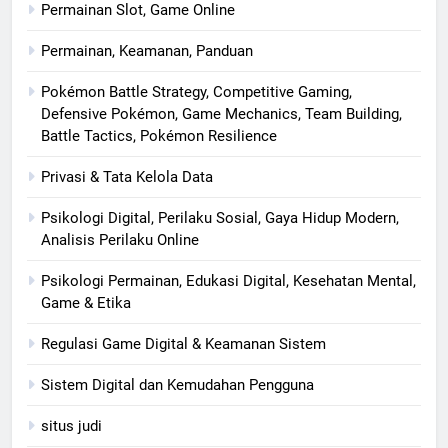
Permainan Slot, Game Online
Permainan, Keamanan, Panduan
Pokémon Battle Strategy, Competitive Gaming,
Defensive Pokémon, Game Mechanics, Team Building,
Battle Tactics, Pokémon Resilience
Privasi & Tata Kelola Data
Psikologi Digital, Perilaku Sosial, Gaya Hidup Modern,
Analisis Perilaku Online
Psikologi Permainan, Edukasi Digital, Kesehatan Mental,
Game & Etika
Regulasi Game Digital & Keamanan Sistem
Sistem Digital dan Kemudahan Pengguna
situs judi