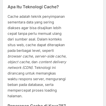
Apa Itu Teknologi Cache?
Cache adalah teknik penyimpanan
sementara data yang sering
diakses agar bisa disajikan lebih
cepat tanpa perlu memuat ulang
dari sumber asal. Dalam konteks
situs web, cache dapat diterapkan
pada berbagai level, seperti
browser cache
,
server-side cache
,
object cache
, dan
content delivery
network (CDN)
. Teknologi ini
dirancang untuk memangkas
waktu respons server, mengurangi
beban pada database, serta
mempercepat proses loading
halaman.
Penerapan Cache di Kaya787