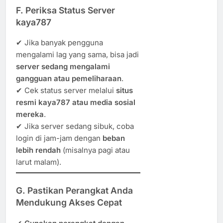
F. Periksa Status Server
kaya787
✔ Jika banyak pengguna
mengalami lag yang sama, bisa jadi
server sedang mengalami
gangguan atau pemeliharaan
.
✔ Cek status server melalui
situs
resmi kaya787 atau media sosial
mereka
.
✔ Jika server sedang sibuk, coba
login di jam-jam dengan
beban
lebih rendah
(misalnya pagi atau
larut malam).
G. Pastikan Perangkat Anda
Mendukung Akses Cepat