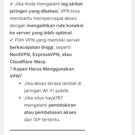
✔ Jika Anda mengalami
lag akibat
jaringan yang dibatasi
, VPN bisa
membantu mempercepat akses
dengan
mengalihkan rute koneksi
ke server yang lebih optimal
.
✔ Pilih VPN yang memiliki server
berkecepatan tinggi
, seperti
NordVPN, ExpressVPN, atau
Cloudflare Warp
.
?
Kapan Harus Menggunakan
VPN?
Jika akses terasa lambat di
jaringan Wi-Fi publik.
Jika situs kaya787
mengalami
pemblokiran
atau pembatasan akses
dari ISP tertentu.