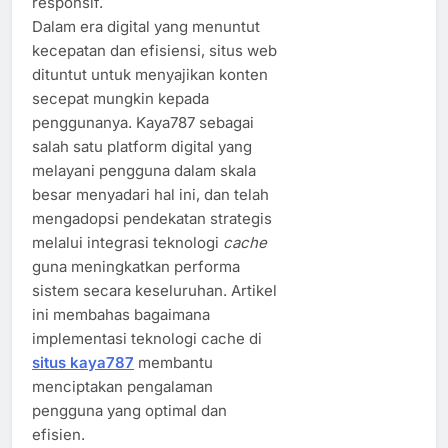
responsif.
Dalam era digital yang menuntut
kecepatan dan efisiensi, situs web
dituntut untuk menyajikan konten
secepat mungkin kepada
penggunanya. Kaya787 sebagai
salah satu platform digital yang
melayani pengguna dalam skala
besar menyadari hal ini, dan telah
mengadopsi pendekatan strategis
melalui integrasi teknologi
cache
guna meningkatkan performa
sistem secara keseluruhan. Artikel
ini membahas bagaimana
implementasi teknologi cache di
situs kaya787
membantu
menciptakan pengalaman
pengguna yang optimal dan
efisien.