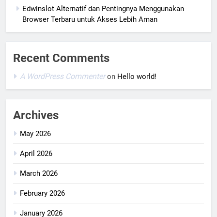
Edwinslot Alternatif dan Pentingnya Menggunakan
Browser Terbaru untuk Akses Lebih Aman
Recent Comments
A WordPress Commenter
on
Hello world!
Archives
May 2026
April 2026
March 2026
February 2026
January 2026