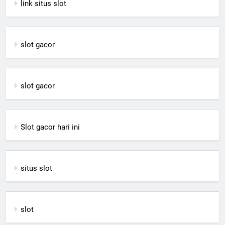
link situs slot
slot gacor
slot gacor
Slot gacor hari ini
situs slot
slot