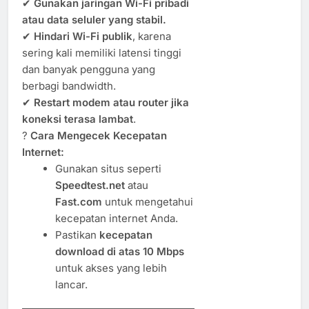
✔
Gunakan jaringan Wi-Fi pribadi
atau data seluler yang stabil.
✔
Hindari Wi-Fi publik
, karena
sering kali memiliki latensi tinggi
dan banyak pengguna yang
berbagi bandwidth.
✔
Restart modem atau router jika
koneksi terasa lambat
.
?
Cara Mengecek Kecepatan
Internet:
Gunakan situs seperti
Speedtest.net
atau
Fast.com
untuk mengetahui
kecepatan internet Anda.
Pastikan
kecepatan
download di atas 10 Mbps
untuk akses yang lebih
lancar.