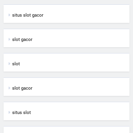
situs slot gacor
slot gacor
slot
slot gacor
situs slot