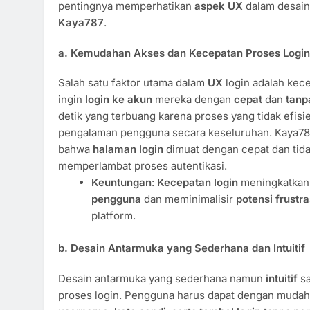
pentingnya memperhatikan
aspek UX
dalam desai
Kaya787
.
a.
Kemudahan Akses dan Kecepatan Proses Login
Salah satu faktor utama dalam
UX
login adalah kec
ingin
login ke akun
mereka dengan
cepat
dan
tanp
detik yang terbuang karena proses yang tidak efis
pengalaman pengguna secara keseluruhan. Kaya78
bahwa
halaman login
dimuat dengan cepat dan tid
memperlambat proses autentikasi.
Keuntungan
:
Kecepatan login
meningkatka
pengguna
dan meminimalisir
potensi frustra
platform.
b.
Desain Antarmuka yang Sederhana dan Intuitif
Desain antarmuka yang sederhana namun
intuitif
sa
proses login. Pengguna harus dapat dengan mud