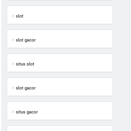
slot
slot gacor
situs slot
slot gacor
situs gacor