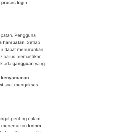
n
proses login
epatan. Pengguna
a hambatan
. Setiap
ien dapat menurunkan
7 harus memastikan
ak ada
gangguan
yang
n
kenyamanan
si
saat mengakses
ngat penting dalam
ah menemukan
kolom