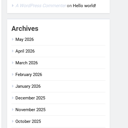
A WordPress Commenter
on
Hello world!
Archives
May 2026
April 2026
March 2026
February 2026
January 2026
December 2025
November 2025
October 2025