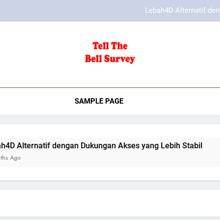
Lebah4D Alternatif de
Cara Mengenali Halam
LAE138 Login dan Cara M
l The Bell Survey
Slot Lebah4D dan Sistem Digital y
ei Tell The Bell Dan Berikan Pendapat Anda. Solusi Untuk Pen
Lebah4D Alternatif de
SAMPLE PAGE
Cara Mengenali Halam
LAE138 Login dan Cara M
if dengan Dukungan Akses yang Lebih Stabil
Cara Meng
3 Months Ago