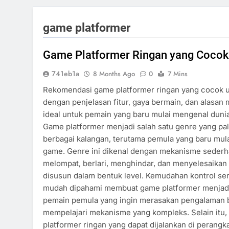
game platformer
Game Platformer Ringan yang Cocok
741eb1a
8 Months Ago
0
7 Mins
Rekomendasi game platformer ringan yang cocok u
dengan penjelasan fitur, gaya bermain, dan alasan
ideal untuk pemain yang baru mulai mengenal duni
Game platformer menjadi salah satu genre yang pal
berbagai kalangan, terutama pemula yang baru mula
game. Genre ini dikenal dengan mekanisme sederh
melompat, berlari, menghindar, dan menyelesaikan
disusun dalam bentuk level. Kemudahan kontrol se
mudah dipahami membuat game platformer menjadi p
pemain pemula yang ingin merasakan pengalaman b
mempelajari mekanisme yang kompleks. Selain itu
platformer ringan yang dapat dijalankan di perangk