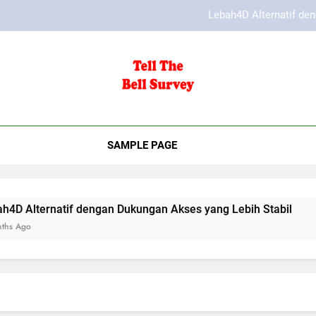
Lebah4D Alternatif de
Cara Mengenali Halam
LAE138 Login dan Cara M
l The Bell Survey
Slot Lebah4D dan Sistem Digital y
ei Tell The Bell Dan Berikan Pendapat Anda. Solusi Untuk Pen
Lebah4D Alternatif de
SAMPLE PAGE
Cara Mengenali Halam
LAE138 Login dan Cara M
tif dengan Dukungan Akses yang Lebih Stabil
Cara Men
3 Months Ag