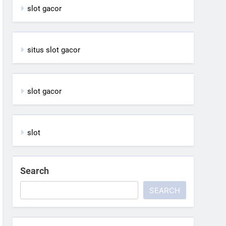
slot gacor
situs slot gacor
slot gacor
slot
Search
SEARCH