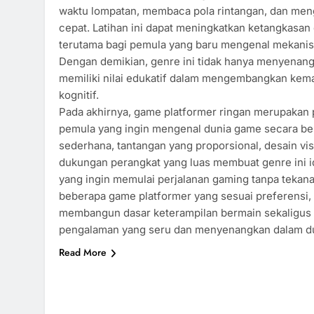
waktu lompatan, membaca pola rintangan, dan men
cepat. Latihan ini dapat meningkatkan ketangkasan 
terutama bagi pemula yang baru mengenal mekani
Dengan demikian, genre ini tidak hanya menyenangk
memiliki nilai edukatif dalam mengembangkan ke
kognitif.
Pada akhirnya, game platformer ringan merupakan p
pemula yang ingin mengenal dunia game secara b
sederhana, tantangan yang proporsional, desain vis
dukungan perangkat yang luas membuat genre ini id
yang ingin memulai perjalanan gaming tanpa teka
beberapa game platformer yang sesuai preferensi,
membangun dasar keterampilan bermain sekaligus
pengalaman yang seru dan menyenangkan dalam duni
Read More