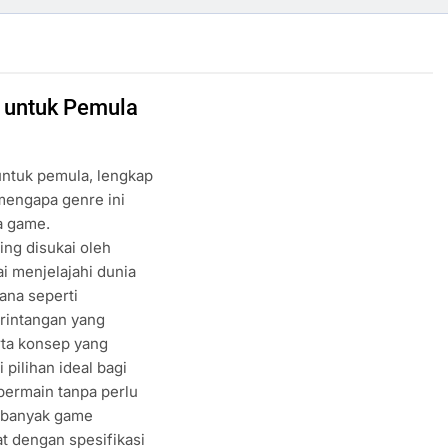
 untuk Pemula
ntuk pemula, lengkap
 mengapa genre ini
a game.
ing disukai oleh
i menjelajahi dunia
ana seperti
 rintangan yang
rta konsep yang
ilihan ideal bagi
ermain tanpa perlu
, banyak game
at dengan spesifikasi