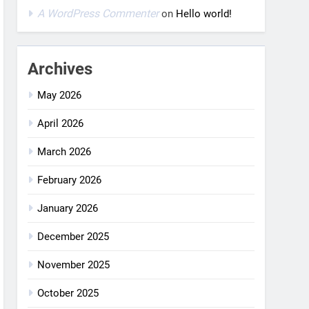
A WordPress Commenter
on
Hello world!
Archives
May 2026
April 2026
March 2026
February 2026
January 2026
December 2025
November 2025
October 2025