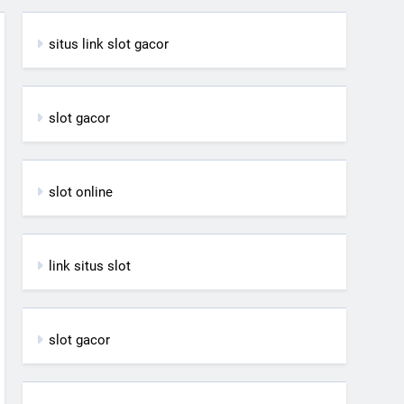
situs link slot gacor
slot gacor
slot online
link situs slot
slot gacor