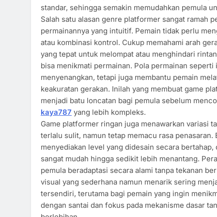
standar, sehingga semakin memudahkan pemula u
Salah satu alasan genre platformer sangat ramah p
permainannya yang intuitif. Pemain tidak perlu me
atau kombinasi kontrol. Cukup memahami arah gera
yang tepat untuk melompat atau menghindari rinta
bisa menikmati permainan. Pola permainan seperti i
menyenangkan, tetapi juga membantu pemain melat
keakuratan gerakan. Inilah yang membuat game pla
menjadi batu loncatan bagi pemula sebelum menc
kaya787
yang lebih kompleks.
Game platformer ringan juga menawarkan variasi ta
terlalu sulit, namun tetap memacu rasa penasaran
menyediakan level yang didesain secara bertahap, 
sangat mudah hingga sedikit lebih menantang. Per
pemula beradaptasi secara alami tanpa tekanan berle
visual yang sederhana namun menarik sering menjad
tersendiri, terutama bagi pemain yang ingin menik
dengan santai dan fokus pada mekanisme dasar tan
berlebihan.