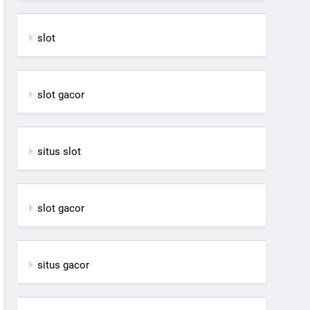
slot
slot gacor
situs slot
slot gacor
situs gacor