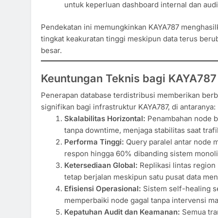
untuk keperluan dashboard internal dan audit
Pendekatan ini memungkinkan KAYA787 menghasil
tingkat keakuratan tinggi meskipun data terus ber
besar.
Keuntungan Teknis bagi KAYA787
Penerapan database terdistribusi memberikan ber
signifikan bagi infrastruktur KAYA787, di antaranya:
Skalabilitas Horizontal:
Penambahan node ba
tanpa downtime, menjaga stabilitas saat traf
Performa Tinggi:
Query paralel antar node 
respon hingga 60% dibanding sistem monolit
Ketersediaan Global:
Replikasi lintas regio
tetap berjalan meskipun satu pusat data me
Efisiensi Operasional:
Sistem self-healing s
memperbaiki node gagal tanpa intervensi ma
Kepatuhan Audit dan Keamanan:
Semua tran