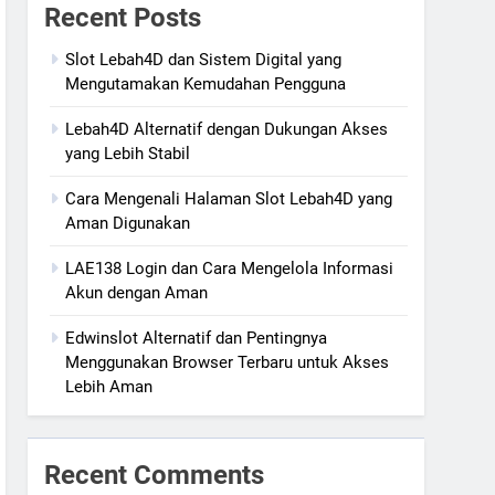
Recent Posts
Slot Lebah4D dan Sistem Digital yang
Mengutamakan Kemudahan Pengguna
Lebah4D Alternatif dengan Dukungan Akses
yang Lebih Stabil
Cara Mengenali Halaman Slot Lebah4D yang
Aman Digunakan
LAE138 Login dan Cara Mengelola Informasi
Akun dengan Aman
Edwinslot Alternatif dan Pentingnya
Menggunakan Browser Terbaru untuk Akses
Lebih Aman
Recent Comments