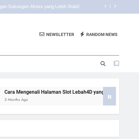
ngan Dukungan Akses yang Lebih Stabil
an Slot Lebah4D yang Aman Digunakan
engelola Informasi Akun dengan Aman
NEWSLETTER
RANDOM NEWS
ang Mengutamakan Kemudahan Pengguna
galaman Makan Yang Lebih Baik.
ngan Dukungan Akses yang Lebih Stabil
an Slot Lebah4D yang Aman Digunakan
engelola Informasi Akun dengan Aman
enali Halaman Slot Lebah4D yang Aman Digunakan
LAE
3 M