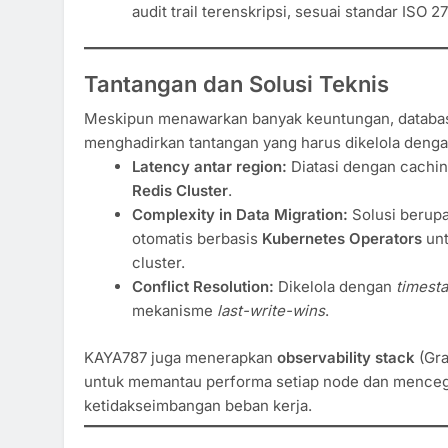
audit trail terenskripsi, sesuai standar ISO 
Tantangan dan Solusi Teknis
Meskipun menawarkan banyak keuntungan, database
menghadirkan tantangan yang harus dikelola denga
Latency antar region:
Diatasi dengan cachi
Redis Cluster
.
Complexity in Data Migration:
Solusi berupa
otomatis berbasis
Kubernetes Operators
unt
cluster.
Conflict Resolution:
Dikelola dengan
timest
mekanisme
last-write-wins
.
KAYA787 juga menerapkan
observability stack
(Gra
untuk memantau performa setiap node dan mence
ketidakseimbangan beban kerja.