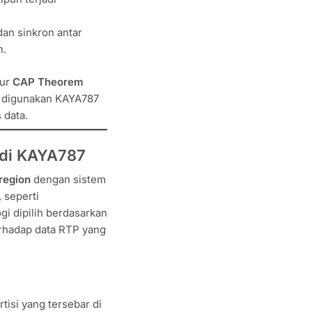
an sinkron antar
h.
tur
CAP Theorem
ng digunakan KAYA787
 data.
i di KAYA787
region
dengan sistem
, seperti
ogi dipilih berdasarkan
erhadap data RTP yang
rtisi yang tersebar di