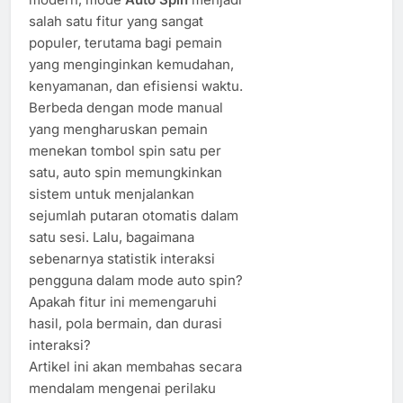
salah satu fitur yang sangat
populer, terutama bagi pemain
yang menginginkan kemudahan,
kenyamanan, dan efisiensi waktu.
Berbeda dengan mode manual
yang mengharuskan pemain
menekan tombol spin satu per
satu, auto spin memungkinkan
sistem untuk menjalankan
sejumlah putaran otomatis dalam
satu sesi. Lalu, bagaimana
sebenarnya statistik interaksi
pengguna dalam mode auto spin?
Apakah fitur ini memengaruhi
hasil, pola bermain, dan durasi
interaksi?
Artikel ini akan membahas secara
mendalam mengenai perilaku