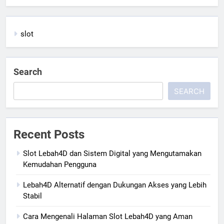
slot
Search
SEARCH
Recent Posts
Slot Lebah4D dan Sistem Digital yang Mengutamakan
Kemudahan Pengguna
Lebah4D Alternatif dengan Dukungan Akses yang Lebih
Stabil
Cara Mengenali Halaman Slot Lebah4D yang Aman