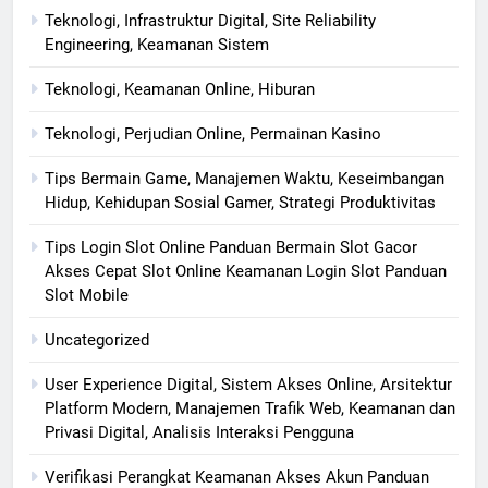
Teknologi, Infrastruktur Digital, Site Reliability
Engineering, Keamanan Sistem
Teknologi, Keamanan Online, Hiburan
Teknologi, Perjudian Online, Permainan Kasino
Tips Bermain Game, Manajemen Waktu, Keseimbangan
Hidup, Kehidupan Sosial Gamer, Strategi Produktivitas
Tips Login Slot Online Panduan Bermain Slot Gacor
Akses Cepat Slot Online Keamanan Login Slot Panduan
Slot Mobile
Uncategorized
User Experience Digital, Sistem Akses Online, Arsitektur
Platform Modern, Manajemen Trafik Web, Keamanan dan
Privasi Digital, Analisis Interaksi Pengguna
Verifikasi Perangkat Keamanan Akses Akun Panduan