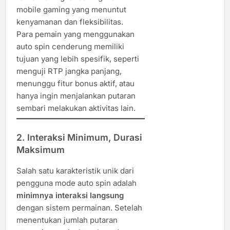
mobile gaming yang menuntut
kenyamanan dan fleksibilitas.
Para pemain yang menggunakan
auto spin cenderung memiliki
tujuan yang lebih spesifik, seperti
menguji RTP jangka panjang,
menunggu fitur bonus aktif, atau
hanya ingin menjalankan putaran
sembari melakukan aktivitas lain.
2. Interaksi Minimum, Durasi
Maksimum
Salah satu karakteristik unik dari
pengguna mode auto spin adalah
minimnya interaksi langsung
dengan sistem permainan. Setelah
menentukan jumlah putaran