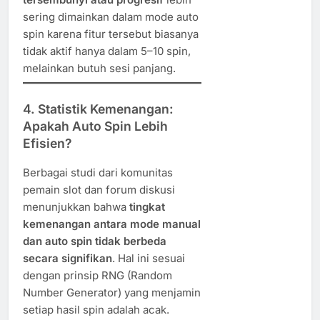
sering dimainkan dalam mode auto
spin karena fitur tersebut biasanya
tidak aktif hanya dalam 5–10 spin,
melainkan butuh sesi panjang.
4. Statistik Kemenangan:
Apakah Auto Spin Lebih
Efisien?
Berbagai studi dari komunitas
pemain slot dan forum diskusi
menunjukkan bahwa
tingkat
kemenangan antara mode manual
dan auto spin tidak berbeda
secara signifikan
. Hal ini sesuai
dengan prinsip RNG (Random
Number Generator) yang menjamin
setiap hasil spin adalah acak.