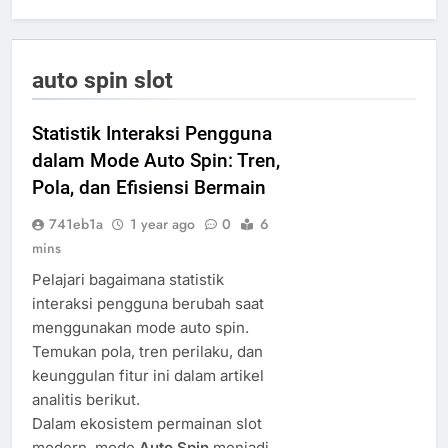
auto spin slot
Statistik Interaksi Pengguna
dalam Mode Auto Spin: Tren,
Pola, dan Efisiensi Bermain
741eb1a
1 year ago
0
6
mins
Pelajari bagaimana statistik
interaksi pengguna berubah saat
menggunakan mode auto spin.
Temukan pola, tren perilaku, dan
keunggulan fitur ini dalam artikel
analitis berikut.
Dalam ekosistem permainan slot
modern, mode
Auto Spin
menjadi