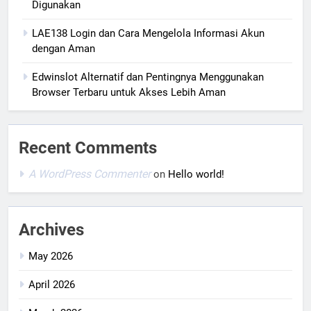
Digunakan
LAE138 Login dan Cara Mengelola Informasi Akun
dengan Aman
Edwinslot Alternatif dan Pentingnya Menggunakan
Browser Terbaru untuk Akses Lebih Aman
Recent Comments
A WordPress Commenter
on
Hello world!
Archives
May 2026
April 2026