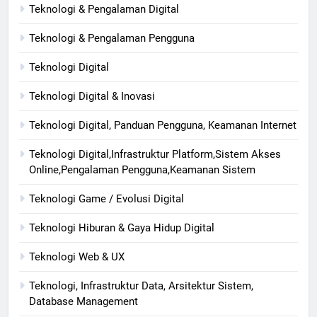
Teknologi & Pengalaman Digital
Teknologi & Pengalaman Pengguna
Teknologi Digital
Teknologi Digital & Inovasi
Teknologi Digital, Panduan Pengguna, Keamanan Internet
Teknologi Digital,Infrastruktur Platform,Sistem Akses
Online,Pengalaman Pengguna,Keamanan Sistem
Teknologi Game / Evolusi Digital
Teknologi Hiburan & Gaya Hidup Digital
Teknologi Web & UX
Teknologi, Infrastruktur Data, Arsitektur Sistem,
Database Management