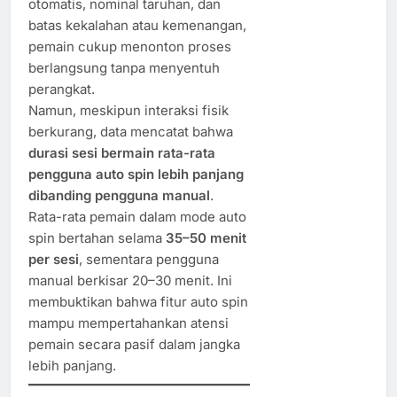
otomatis, nominal taruhan, dan
batas kekalahan atau kemenangan,
pemain cukup menonton proses
berlangsung tanpa menyentuh
perangkat.
Namun, meskipun interaksi fisik
berkurang, data mencatat bahwa
durasi sesi bermain rata-rata
pengguna auto spin lebih panjang
dibanding pengguna manual
.
Rata-rata pemain dalam mode auto
spin bertahan selama
35–50 menit
per sesi
, sementara pengguna
manual berkisar 20–30 menit. Ini
membuktikan bahwa fitur auto spin
mampu mempertahankan atensi
pemain secara pasif dalam jangka
lebih panjang.