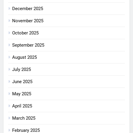
December 2025
November 2025
October 2025
September 2025
August 2025
July 2025
June 2025
May 2025
April 2025
March 2025
February 2025