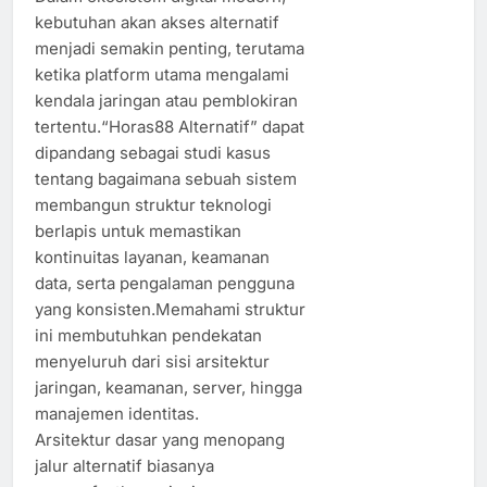
kebutuhan akan akses alternatif
menjadi semakin penting, terutama
ketika platform utama mengalami
kendala jaringan atau pemblokiran
tertentu.“Horas88 Alternatif” dapat
dipandang sebagai studi kasus
tentang bagaimana sebuah sistem
membangun struktur teknologi
berlapis untuk memastikan
kontinuitas layanan, keamanan
data, serta pengalaman pengguna
yang konsisten.Memahami struktur
ini membutuhkan pendekatan
menyeluruh dari sisi arsitektur
jaringan, keamanan, server, hingga
manajemen identitas.
Arsitektur dasar yang menopang
jalur alternatif biasanya