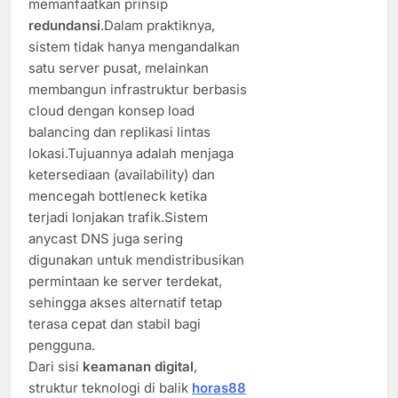
memanfaatkan prinsip
redundansi
.Dalam praktiknya,
sistem tidak hanya mengandalkan
satu server pusat, melainkan
membangun infrastruktur berbasis
cloud dengan konsep load
balancing dan replikasi lintas
lokasi.Tujuannya adalah menjaga
ketersediaan (availability) dan
mencegah bottleneck ketika
terjadi lonjakan trafik.Sistem
anycast DNS juga sering
digunakan untuk mendistribusikan
permintaan ke server terdekat,
sehingga akses alternatif tetap
terasa cepat dan stabil bagi
pengguna.
Dari sisi
keamanan digital
,
struktur teknologi di balik
horas88