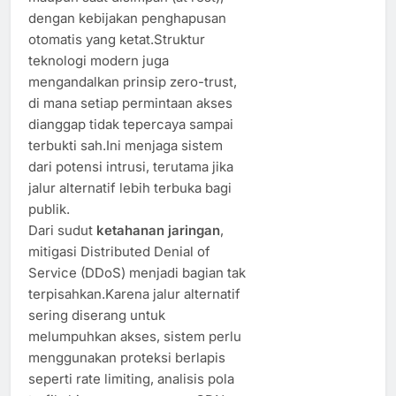
dengan kebijakan penghapusan
otomatis yang ketat.Struktur
teknologi modern juga
mengandalkan prinsip zero-trust,
di mana setiap permintaan akses
dianggap tidak tepercaya sampai
terbukti sah.Ini menjaga sistem
dari potensi intrusi, terutama jika
jalur alternatif lebih terbuka bagi
publik.
Dari sudut
ketahanan jaringan
,
mitigasi Distributed Denial of
Service (DDoS) menjadi bagian tak
terpisahkan.Karena jalur alternatif
sering diserang untuk
melumpuhkan akses, sistem perlu
menggunakan proteksi berlapis
seperti rate limiting, analisis pola