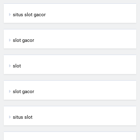
situs slot gacor
slot gacor
slot
slot gacor
situs slot