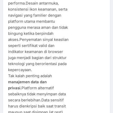
performa.Desain antarmuka,
konsistensi ikon keamanan, serta
navigasi yang familier dengan
platform utama membantu
pengguna merasa aman dan tidak
bingung ketika berpindah
akses.Penyematan sinyal keaslian
seperti sertifikat valid dan
indikator keamanan di browser
juga menjadi bagian dari struktur
teknologi yang berorientasi pada
kepercayaan.
Tak kalah penting adalah
manajemen data dan
privasi
.Platform alternatif
sebaiknya tidak menyimpan data
secara berlebihan.Data sensitif
harus dienkripsi baik saat transit
maupun saat disimpan (at rest),