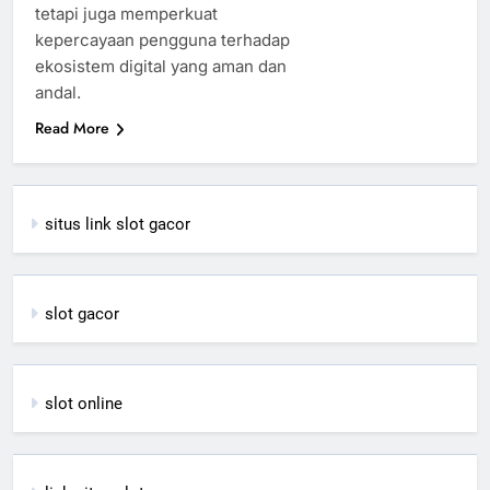
tetapi juga memperkuat
kepercayaan pengguna terhadap
ekosistem digital yang aman dan
andal.
Read More
situs link slot gacor
slot gacor
slot online