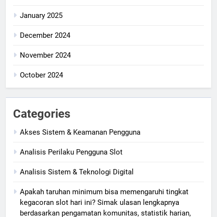
January 2025
December 2024
November 2024
October 2024
Categories
Akses Sistem & Keamanan Pengguna
Analisis Perilaku Pengguna Slot
Analisis Sistem & Teknologi Digital
Apakah taruhan minimum bisa memengaruhi tingkat
kegacoran slot hari ini? Simak ulasan lengkapnya
berdasarkan pengamatan komunitas, statistik harian,