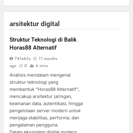
arsitektur digital
Struktur Teknologi di Balik
Horas88 Alternatif
741eb1a
11 months
ago
0
6 mins
Analisis mendalam mengenai
struktur teknologi yang
membentuk “Horas88 Alternatif”,
mencakup arsitektur jaringan,
keamanan data, autentikasi, hingga
pengelolaan server modern untuk
menjaga stabilitas, performa, dan
pengalaman pengguna.
Dalam ekosistem digital modern,