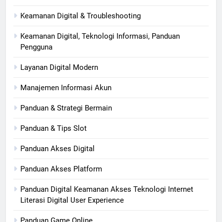
Keamanan Digital & Troubleshooting
Keamanan Digital, Teknologi Informasi, Panduan
Pengguna
Layanan Digital Modern
Manajemen Informasi Akun
Panduan & Strategi Bermain
Panduan & Tips Slot
Panduan Akses Digital
Panduan Akses Platform
Panduan Digital Keamanan Akses Teknologi Internet
Literasi Digital User Experience
Panduan Game Online