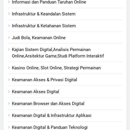
Informasi dan Panduan Taruhan Online
Infrastruktur & Keandalan Sistem
Infrastruktur & Ketahanan Sistem
Judi Bola, Keamanan Online
Kajian Sistem Digital,Analisis Permainan
Online,Arsitektur Game,Studi Platform Interaktif
Kasino Online, Slot Online, Strategi Permainan
Keamanan Akses & Privasi Digital
Keamanan Akses Digital
Keamanan Browser dan Akses Digital
Keamanan Digital & Infrastruktur Aplikasi
Keamanan Digital & Panduan Teknologi