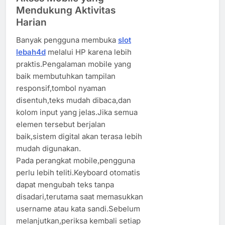
Mendukung Aktivitas
Harian
Banyak pengguna membuka
slot
lebah4d
melalui HP karena lebih
praktis.Pengalaman mobile yang
baik membutuhkan tampilan
responsif,tombol nyaman
disentuh,teks mudah dibaca,dan
kolom input yang jelas.Jika semua
elemen tersebut berjalan
baik,sistem digital akan terasa lebih
mudah digunakan.
Pada perangkat mobile,pengguna
perlu lebih teliti.Keyboard otomatis
dapat mengubah teks tanpa
disadari,terutama saat memasukkan
username atau kata sandi.Sebelum
melanjutkan,periksa kembali setiap