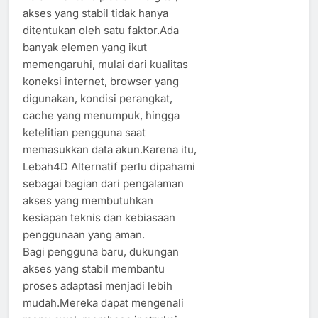
akses yang stabil tidak hanya
ditentukan oleh satu faktor.Ada
banyak elemen yang ikut
memengaruhi, mulai dari kualitas
koneksi internet, browser yang
digunakan, kondisi perangkat,
cache yang menumpuk, hingga
ketelitian pengguna saat
memasukkan data akun.Karena itu,
Lebah4D Alternatif perlu dipahami
sebagai bagian dari pengalaman
akses yang membutuhkan
kesiapan teknis dan kebiasaan
penggunaan yang aman.
Bagi pengguna baru, dukungan
akses yang stabil membantu
proses adaptasi menjadi lebih
mudah.Mereka dapat mengenali