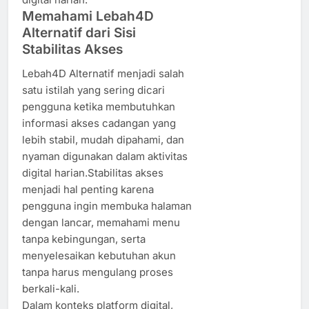
Memahami Lebah4D
Alternatif dari Sisi
Stabilitas Akses
Lebah4D Alternatif menjadi salah
satu istilah yang sering dicari
pengguna ketika membutuhkan
informasi akses cadangan yang
lebih stabil, mudah dipahami, dan
nyaman digunakan dalam aktivitas
digital harian.Stabilitas akses
menjadi hal penting karena
pengguna ingin membuka halaman
dengan lancar, memahami menu
tanpa kebingungan, serta
menyelesaikan kebutuhan akun
tanpa harus mengulang proses
berkali-kali.
Dalam konteks platform digital,