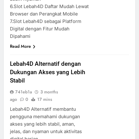
6.Slot Lebah4D Daftar Mudah Lewat
Browser dan Perangkat Mobile
7.Slot Lebah4D sebagai Platform
Digital dengan Fitur Mudah
Dipahami
Read More
Lebah4D Alternatif dengan
Dukungan Akses yang Lebih
Stabil
741eb1a
3 months
ago
0
17 mins
Lebah4D Alternatif membantu
pengguna memahami dukungan
akses yang lebih stabil, aman,
jelas, dan nyaman untuk aktivitas
digital harian.