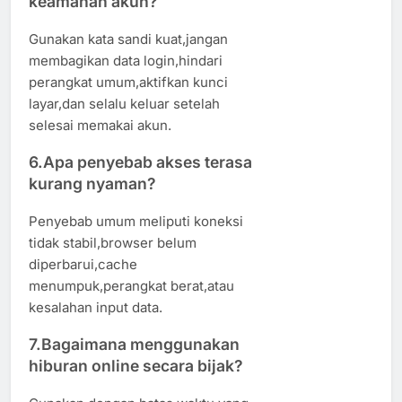
keamanan akun?
Gunakan kata sandi kuat,jangan
membagikan data login,hindari
perangkat umum,aktifkan kunci
layar,dan selalu keluar setelah
selesai memakai akun.
6.Apa penyebab akses terasa
kurang nyaman?
Penyebab umum meliputi koneksi
tidak stabil,browser belum
diperbarui,cache
menumpuk,perangkat berat,atau
kesalahan input data.
7.Bagaimana menggunakan
hiburan online secara bijak?