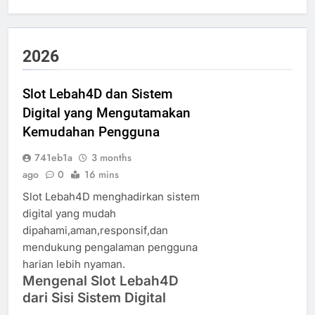
2026
Slot Lebah4D dan Sistem
Digital yang Mengutamakan
Kemudahan Pengguna
741eb1a
3 months
ago
0
16 mins
Slot Lebah4D menghadirkan sistem
digital yang mudah
dipahami,aman,responsif,dan
mendukung pengalaman pengguna
harian lebih nyaman.
Mengenal Slot Lebah4D
dari Sisi Sistem Digital