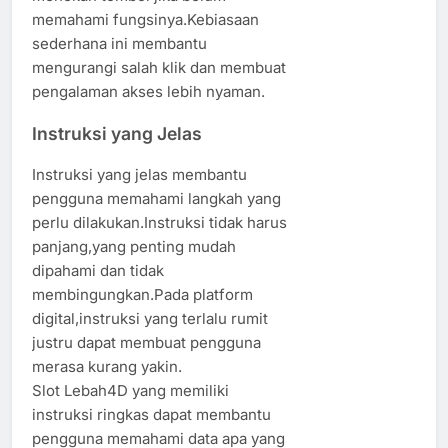
memahami fungsinya.Kebiasaan
sederhana ini membantu
mengurangi salah klik dan membuat
pengalaman akses lebih nyaman.
Instruksi yang Jelas
Instruksi yang jelas membantu
pengguna memahami langkah yang
perlu dilakukan.Instruksi tidak harus
panjang,yang penting mudah
dipahami dan tidak
membingungkan.Pada platform
digital,instruksi yang terlalu rumit
justru dapat membuat pengguna
merasa kurang yakin.
Slot Lebah4D yang memiliki
instruksi ringkas dapat membantu
pengguna memahami data apa yang