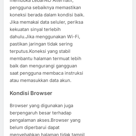
membuka Lebah4D Alternatif,
pengguna sebaiknya memastikan
koneksi berada dalam kondisi baik.
Jika memakai data seluler, periksa
kekuatan sinyal terlebih
dahulu.Jika menggunakan Wi-Fi,
pastikan jaringan tidak sering
terputus.Koneksi yang stabil
membantu halaman termuat lebih
baik dan mengurangi gangguan
saat pengguna membaca instruksi
atau memasukkan data akun.
Kondisi Browser
Browser yang digunakan juga
berpengaruh besar terhadap
pengalaman akses.Browser yang
belum diperbarui dapat
menyebabkan halaman tidak tampil