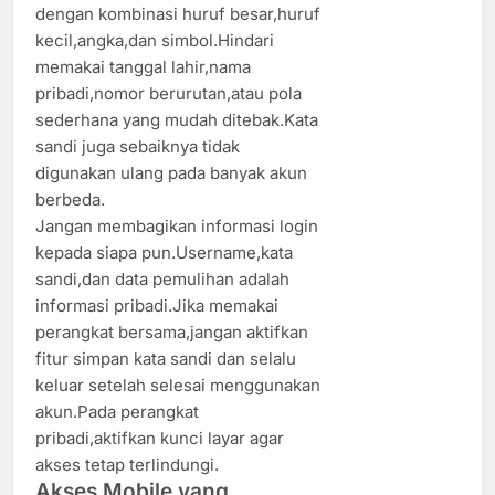
dengan kombinasi huruf besar,huruf
kecil,angka,dan simbol.Hindari
memakai tanggal lahir,nama
pribadi,nomor berurutan,atau pola
sederhana yang mudah ditebak.Kata
sandi juga sebaiknya tidak
digunakan ulang pada banyak akun
berbeda.
Jangan membagikan informasi login
kepada siapa pun.Username,kata
sandi,dan data pemulihan adalah
informasi pribadi.Jika memakai
perangkat bersama,jangan aktifkan
fitur simpan kata sandi dan selalu
keluar setelah selesai menggunakan
akun.Pada perangkat
pribadi,aktifkan kunci layar agar
akses tetap terlindungi.
Akses Mobile yang