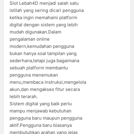
Slot Lebah4D menjadi salah satu
istilah yang sering dicari pengguna
ketika ingin memahami platform
digital dengan sistem yang lebih
mudah digunakan.Dalam
pengalaman online
modern,kemudahan pengguna
bukan hanya soal tampilan yang
sederhana,tetapi juga bagaimana
sebuah platform membantu
pengguna menemukan
menu,membaca instruksi,mengelola
akun,dan mengakses fitur secara
lebih terarah.
Sistem digital yang baik perlu
mampu menjawab kebutuhan
pengguna baru maupun pengguna
aktif.Pengguna baru biasanya
membutuhkan arahan yang jelas