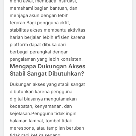
menu awal, membaca instruksi,
memahami bagian bantuan, dan
menjaga akun dengan lebih
terarah.Bagi pengguna aktif,
stabilitas akses membantu aktivitas
harian berjalan lebih efisien karena
platform dapat dibuka dari
berbagai perangkat dengan
pengalaman yang lebih konsisten.
Mengapa Dukungan Akses
Stabil Sangat Dibutuhkan?
Dukungan akses yang stabil sangat
dibutuhkan karena pengguna
digital biasanya mengutamakan
kecepatan, kenyamanan, dan
kejelasan.Pengguna tidak ingin
halaman lambat, tombol tidak
merespons, atau tampilan berubah
tidak rapi ketika sedang