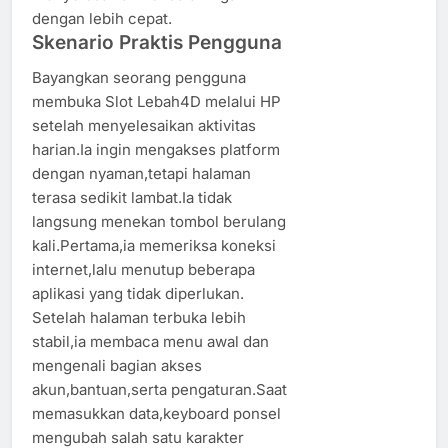
dengan lebih cepat.
Skenario Praktis Pengguna
Bayangkan seorang pengguna
membuka Slot Lebah4D melalui HP
setelah menyelesaikan aktivitas
harian.Ia ingin mengakses platform
dengan nyaman,tetapi halaman
terasa sedikit lambat.Ia tidak
langsung menekan tombol berulang
kali.Pertama,ia memeriksa koneksi
internet,lalu menutup beberapa
aplikasi yang tidak diperlukan.
Setelah halaman terbuka lebih
stabil,ia membaca menu awal dan
mengenali bagian akses
akun,bantuan,serta pengaturan.Saat
memasukkan data,keyboard ponsel
mengubah salah satu karakter