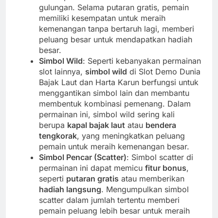
gulungan. Selama putaran gratis, pemain
memiliki kesempatan untuk meraih
kemenangan tanpa bertaruh lagi, memberi
peluang besar untuk mendapatkan hadiah
besar.
Simbol Wild
: Seperti kebanyakan permainan
slot lainnya,
simbol wild
di Slot Demo Dunia
Bajak Laut dan Harta Karun berfungsi untuk
menggantikan simbol lain dan membantu
membentuk kombinasi pemenang. Dalam
permainan ini, simbol wild sering kali
berupa
kapal bajak laut
atau
bendera
tengkorak
, yang meningkatkan peluang
pemain untuk meraih kemenangan besar.
Simbol Pencar (Scatter)
: Simbol scatter di
permainan ini dapat memicu
fitur bonus
,
seperti
putaran gratis
atau memberikan
hadiah langsung
. Mengumpulkan simbol
scatter dalam jumlah tertentu memberi
pemain peluang lebih besar untuk meraih