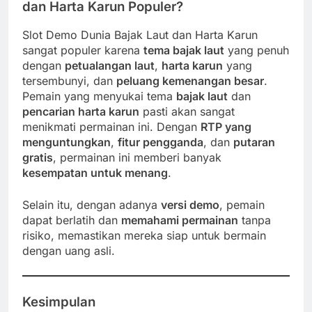
dan Harta Karun Populer?
Slot Demo Dunia Bajak Laut dan Harta Karun
sangat populer karena
tema bajak laut
yang penuh
dengan
petualangan laut
,
harta karun
yang
tersembunyi, dan
peluang kemenangan besar
.
Pemain yang menyukai tema
bajak laut
dan
pencarian harta karun
pasti akan sangat
menikmati permainan ini. Dengan
RTP yang
menguntungkan
,
fitur pengganda
, dan
putaran
gratis
, permainan ini memberi banyak
kesempatan untuk menang
.
Selain itu, dengan adanya
versi demo
, pemain
dapat berlatih dan
memahami permainan
tanpa
risiko, memastikan mereka siap untuk bermain
dengan uang asli.
Kesimpulan