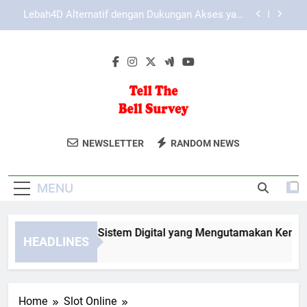
Skip
Cara Mengenali Halaman Slot Lebah4D yang
to
Aman Digunakan
content
LAE138 Login dan Cara Mengelola Informasi
Akun dengan Aman
Slot Lebah4D dan Sistem Digital yang
Mengutamakan Kemudahan Pengguna
Lebah4D Alternatif dengan Dukungan Akses yang
Lebih Stabil
Tell The Bell
Ikuti Survei Tell The Bell Dan Berikan
Cara Mengenali Halaman Slot Lebah4D yang
NEWSLETTER
RANDOM NEWS
Aman Digunakan
Survey
Pendapat Anda. Solusi Untuk
LAE138 Login dan Cara Mengelola Informasi
Pengalaman Makan Yang Lebih Baik.
Akun dengan Aman
MENU
ot Lebah4D dan Sistem Digital yang Mengutamakan Kemudah
HEADLINES
onths Ago
Home
Slot Online