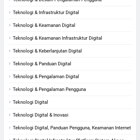
Teknologi & Infrastruktur Digital
Teknologi & Keamanan Digital
Teknologi & Keamanan Infrastruktur Digital
Teknologi & Keberlanjutan Digital
Teknologi & Panduan Digital
Teknologi & Pengalaman Digital
Teknologi & Pengalaman Pengguna
Teknologi Digital
Teknologi Digital & Inovasi
Teknologi Digital, Panduan Pengguna, Keamanan Internet