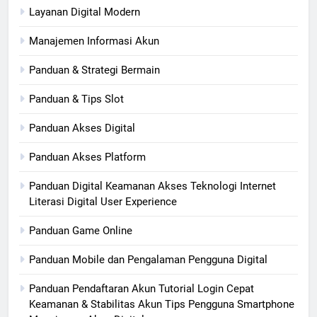
Layanan Digital Modern
Manajemen Informasi Akun
Panduan & Strategi Bermain
Panduan & Tips Slot
Panduan Akses Digital
Panduan Akses Platform
Panduan Digital Keamanan Akses Teknologi Internet
Literasi Digital User Experience
Panduan Game Online
Panduan Mobile dan Pengalaman Pengguna Digital
Panduan Pendaftaran Akun Tutorial Login Cepat
Keamanan & Stabilitas Akun Tips Pengguna Smartphone