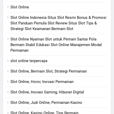
Slot Online
Slot Online Indonesia Situs Slot Resmi Bonus & Promosi
Slot Panduan Pemula Slot Review Situs Slot Tips &
Strategi Slot Keamanan Bermain Slot
Slot Online Nyaman Slot untuk Pemain Santai Pola
Bermain Stabil Edukasi Slot Online Manajemen Modal
Permainan
slot online terpercaya
Slot Online, Bermain Slot, Strategi Permainan
Slot Online, Horor, Inovasi Permainan
Slot Online, Inovasi Gaming, Hiburan Digital
Slot Online, Judi Online, Permainan Kasino
Slot Online, Kasino Online, Tips Bermain