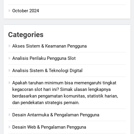
October 2024
Categories
Akses Sistem & Keamanan Pengguna
Analisis Perilaku Pengguna Slot
Analisis Sistem & Teknologi Digital
Apakah taruhan minimum bisa memengaruhi tingkat
kegacoran slot hari ini? Simak ulasan lengkapnya
berdasarkan pengamatan komunitas, statistik harian,
dan pendekatan strategis pemain.
Desain Antarmuka & Pengalaman Pengguna
Desain Web & Pengalaman Pengguna