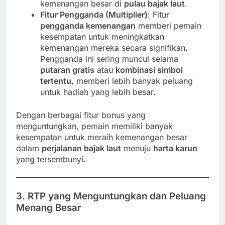
kemenangan besar di
pulau bajak laut
.
Fitur Pengganda (Multiplier)
: Fitur
pengganda kemenangan
memberi pemain
kesempatan untuk meningkatkan
kemenangan mereka secara signifikan.
Pengganda ini sering muncul selama
putaran gratis
atau
kombinasi simbol
tertentu
, memberi lebih banyak peluang
untuk hadiah yang lebih besar.
Dengan berbagai fitur bonus yang
menguntungkan, pemain memiliki banyak
kesempatan untuk meraih kemenangan besar
dalam
perjalanan bajak laut
menuju
harta karun
yang tersembunyi.
3. RTP yang Menguntungkan dan Peluang
Menang Besar