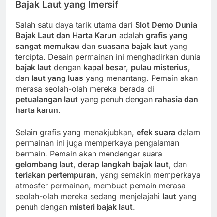
Bajak Laut yang Imersif
Salah satu daya tarik utama dari
Slot Demo Dunia
Bajak Laut dan Harta Karun
adalah
grafis yang
sangat memukau
dan
suasana bajak laut
yang
tercipta. Desain permainan ini menghadirkan dunia
bajak laut
dengan
kapal besar
,
pulau misterius
,
dan
laut yang luas
yang menantang. Pemain akan
merasa seolah-olah mereka berada di
petualangan laut
yang penuh dengan
rahasia dan
harta karun
.
Selain grafis yang menakjubkan,
efek suara
dalam
permainan ini juga memperkaya pengalaman
bermain. Pemain akan mendengar suara
gelombang laut
,
derap langkah bajak laut
, dan
teriakan pertempuran
, yang semakin memperkaya
atmosfer permainan, membuat pemain merasa
seolah-olah mereka sedang menjelajahi
laut
yang
penuh dengan
misteri bajak laut
.