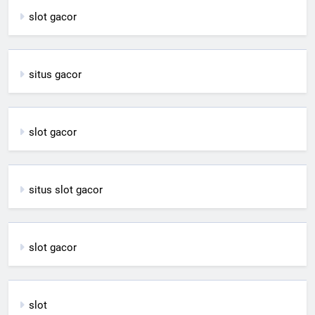
slot gacor
situs gacor
slot gacor
situs slot gacor
slot gacor
slot