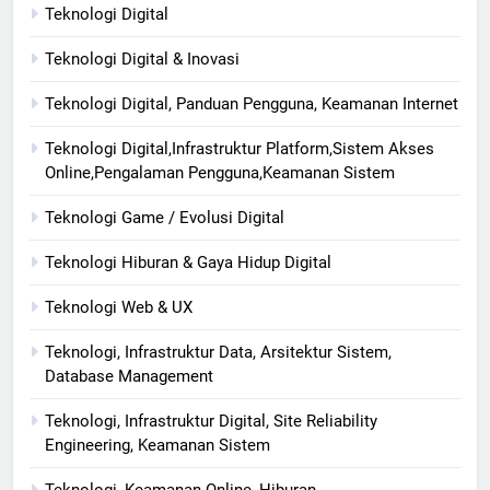
Teknologi Digital
Teknologi Digital & Inovasi
Teknologi Digital, Panduan Pengguna, Keamanan Internet
Teknologi Digital,Infrastruktur Platform,Sistem Akses
Online,Pengalaman Pengguna,Keamanan Sistem
Teknologi Game / Evolusi Digital
Teknologi Hiburan & Gaya Hidup Digital
Teknologi Web & UX
Teknologi, Infrastruktur Data, Arsitektur Sistem,
Database Management
Teknologi, Infrastruktur Digital, Site Reliability
Engineering, Keamanan Sistem