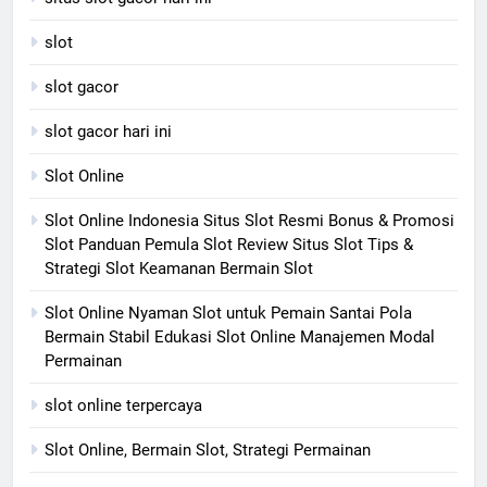
slot
slot gacor
slot gacor hari ini
Slot Online
Slot Online Indonesia Situs Slot Resmi Bonus & Promosi
Slot Panduan Pemula Slot Review Situs Slot Tips &
Strategi Slot Keamanan Bermain Slot
Slot Online Nyaman Slot untuk Pemain Santai Pola
Bermain Stabil Edukasi Slot Online Manajemen Modal
Permainan
slot online terpercaya
Slot Online, Bermain Slot, Strategi Permainan