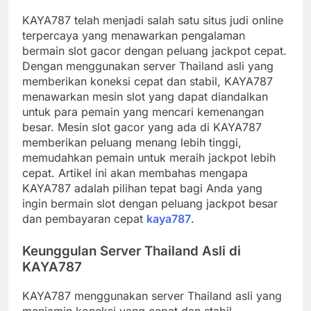
KAYA787 telah menjadi salah satu situs judi online
terpercaya yang menawarkan pengalaman
bermain slot gacor dengan peluang jackpot cepat.
Dengan menggunakan server Thailand asli yang
memberikan koneksi cepat dan stabil, KAYA787
menawarkan mesin slot yang dapat diandalkan
untuk para pemain yang mencari kemenangan
besar. Mesin slot gacor yang ada di KAYA787
memberikan peluang menang lebih tinggi,
memudahkan pemain untuk meraih jackpot lebih
cepat. Artikel ini akan membahas mengapa
KAYA787 adalah pilihan tepat bagi Anda yang
ingin bermain slot dengan peluang jackpot besar
dan pembayaran cepat
kaya787
.
Keunggulan Server Thailand Asli di
KAYA787
KAYA787 menggunakan server Thailand asli yang
menjamin koneksi yang cepat dan stabil,