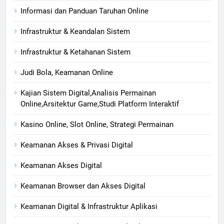
Informasi dan Panduan Taruhan Online
Infrastruktur & Keandalan Sistem
Infrastruktur & Ketahanan Sistem
Judi Bola, Keamanan Online
Kajian Sistem Digital,Analisis Permainan
Online,Arsitektur Game,Studi Platform Interaktif
Kasino Online, Slot Online, Strategi Permainan
Keamanan Akses & Privasi Digital
Keamanan Akses Digital
Keamanan Browser dan Akses Digital
Keamanan Digital & Infrastruktur Aplikasi