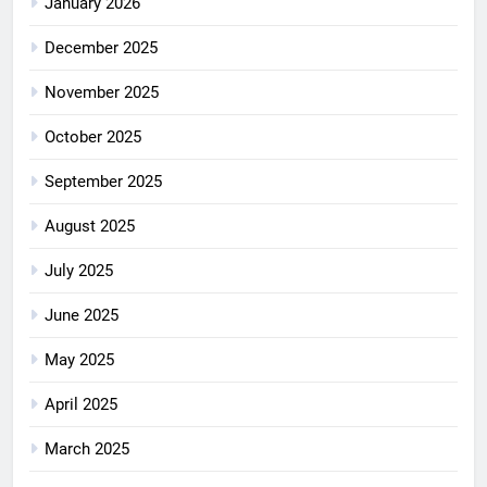
January 2026
December 2025
November 2025
October 2025
September 2025
August 2025
July 2025
June 2025
May 2025
April 2025
March 2025