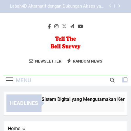
Skip
Cara Mengenali Halaman Slot Lebah4D yang
to
Aman Digunakan
content
LAE138 Login dan Cara Mengelola Informasi
Akun dengan Aman
Slot Lebah4D dan Sistem Digital yang
Mengutamakan Kemudahan Pengguna
Lebah4D Alternatif dengan Dukungan Akses yang
Lebih Stabil
Tell The Bell
Ikuti Survei Tell The Bell Dan Berikan
Cara Mengenali Halaman Slot Lebah4D yang
NEWSLETTER
RANDOM NEWS
Aman Digunakan
Survey
Pendapat Anda. Solusi Untuk
LAE138 Login dan Cara Mengelola Informasi
Pengalaman Makan Yang Lebih Baik.
Akun dengan Aman
MENU
lot Lebah4D dan Sistem Digital yang Mengutamakan Kemuda
HEADLINES
 Months Ago
Home