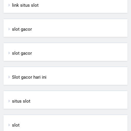
link situs slot
slot gacor
slot gacor
Slot gacor hari ini
situs slot
slot