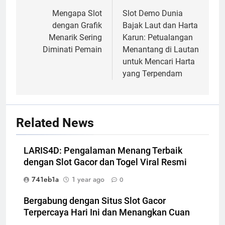
navigation
Mengapa Slot
Slot Demo Dunia
dengan Grafik
Bajak Laut dan Harta
Menarik Sering
Karun: Petualangan
Diminati Pemain
Menantang di Lautan
untuk Mencari Harta
yang Terpendam
Related News
LARIS4D: Pengalaman Menang Terbaik
dengan Slot Gacor dan Togel Viral Resmi
741eb1a
1 year ago
0
Bergabung dengan Situs Slot Gacor
Terpercaya Hari Ini dan Menangkan Cuan