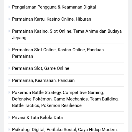
Pengalaman Pengguna & Keamanan Digital
Permainan Kartu, Kasino Online, Hiburan
Permainan Kasino, Slot Online, Tema Anime dan Budaya
Jepang
Permainan Slot Online, Kasino Online, Panduan
Permainan
Permainan Slot, Game Online
Permainan, Keamanan, Panduan
Pokémon Battle Strategy, Competitive Gaming,
Defensive Pokémon, Game Mechanics, Team Building,
Battle Tactics, Pokémon Resilience
Privasi & Tata Kelola Data
Psikologi Digital, Perilaku Sosial, Gaya Hidup Modern,