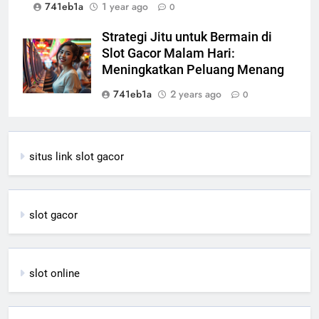
741eb1a
1 year ago
0
Strategi Jitu untuk Bermain di
Slot Gacor Malam Hari:
Meningkatkan Peluang Menang
741eb1a
2 years ago
0
situs link slot gacor
slot gacor
slot online