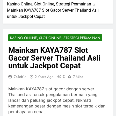
Kasino Online, Slot Online, Strategi Permainan
Mainkan KAYA787 Slot Gacor Server Thailand Asli
untuk Jackpot Cepat
KASINO ONLINE, SLOT ONLINE, STRATEGI PERMAINAN
Mainkan KAYA787 Slot
Gacor Server Thailand Asli
untuk Jackpot Cepat
0
741eb1a
2 Years Ago
7 Mins
Mainkan KAYA787 slot gacor dengan server
Thailand asli untuk pengalaman bermain yang
lancar dan peluang jackpot cepat. Nikmati
kemenangan besar dengan mesin slot terbaik dan
pembayaran cepat.