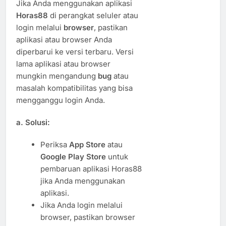
Jika Anda menggunakan aplikasi
Horas88
di perangkat seluler atau
login melalui
browser
, pastikan
aplikasi atau browser Anda
diperbarui ke versi terbaru. Versi
lama aplikasi atau browser
mungkin mengandung
bug
atau
masalah kompatibilitas yang bisa
mengganggu login Anda.
a.
Solusi:
Periksa
App Store
atau
Google Play Store
untuk
pembaruan aplikasi Horas88
jika Anda menggunakan
aplikasi.
Jika Anda login melalui
browser, pastikan browser