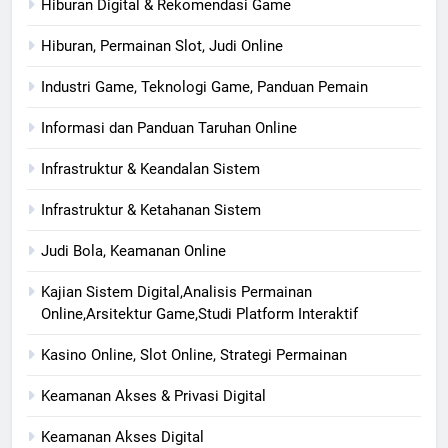
Hiburan Digital & Rekomendasi Game
Hiburan, Permainan Slot, Judi Online
Industri Game, Teknologi Game, Panduan Pemain
Informasi dan Panduan Taruhan Online
Infrastruktur & Keandalan Sistem
Infrastruktur & Ketahanan Sistem
Judi Bola, Keamanan Online
Kajian Sistem Digital,Analisis Permainan
Online,Arsitektur Game,Studi Platform Interaktif
Kasino Online, Slot Online, Strategi Permainan
Keamanan Akses & Privasi Digital
Keamanan Akses Digital