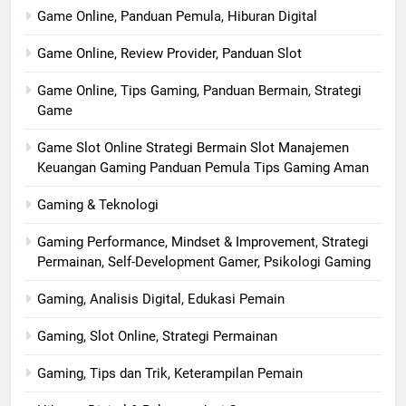
Game Online, Panduan Pemula, Hiburan Digital
Game Online, Review Provider, Panduan Slot
Game Online, Tips Gaming, Panduan Bermain, Strategi
Game
Game Slot Online Strategi Bermain Slot Manajemen
Keuangan Gaming Panduan Pemula Tips Gaming Aman
Gaming & Teknologi
Gaming Performance, Mindset & Improvement, Strategi
Permainan, Self-Development Gamer, Psikologi Gaming
Gaming, Analisis Digital, Edukasi Pemain
Gaming, Slot Online, Strategi Permainan
Gaming, Tips dan Trik, Keterampilan Pemain