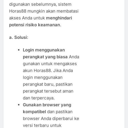
digunakan sebelumnya, sistem
Horas88 mungkin akan membatasi
akses Anda untuk
menghindari
potensi risiko keamanan
.
a.
Solusi:
Login menggunakan
perangkat yang biasa
Anda
gunakan untuk mengakses
akun Horas88. Jika Anda
login menggunakan
perangkat baru, pastikan
perangkat tersebut aman
dan terpercaya.
Gunakan browser yang
kompatibel
dan pastikan
browser Anda diperbarui ke
versi terbaru untuk