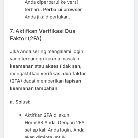
Anda diperbarui ke versi
terbaru.
Perbarui browser
Anda jika diperlukan.
7.
Aktifkan Verifikasi Dua
Faktor (2FA)
Jika Anda sering mengalami login
yang terganggu karena masalah
keamanan
atau
akses tidak sah
,
mengaktifkan
verifikasi dua faktor
(2FA)
dapat memberikan
lapisan
keamanan tambahan
.
a.
Solusi:
Aktifkan
2FA
di akun
Horas88 Anda. Dengan 2FA,
setiap kali Anda login, Anda
akan diminta untuk