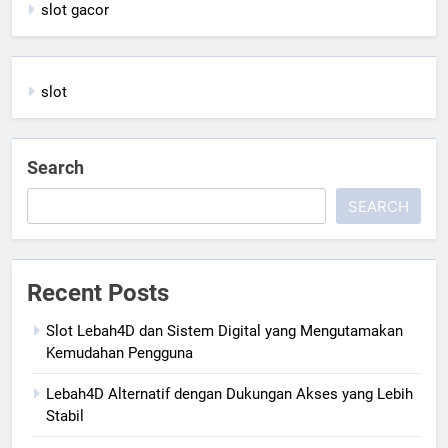
slot gacor
slot
Search
SEARCH
Recent Posts
Slot Lebah4D dan Sistem Digital yang Mengutamakan
Kemudahan Pengguna
Lebah4D Alternatif dengan Dukungan Akses yang Lebih
Stabil