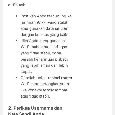
a.
Solusi:
Pastikan Anda terhubung ke
jaringan Wi-Fi
yang stabil
atau gunakan
data seluler
dengan kualitas yang baik.
Jika Anda menggunakan
Wi-Fi publik
atau jaringan
yang tidak stabil, coba
beralih ke jaringan pribadi
yang lebih aman dan lebih
cepat.
Cobalah untuk
restart router
Wi-Fi atau perangkat Anda
jika koneksi terasa lambat
atau tidak stabil.
2.
Periksa Username dan
Kata Sandi Anda