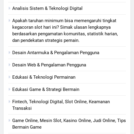
Analisis Sistem & Teknologi Digital
Apakah taruhan minimum bisa memengaruhi tingkat
kegacoran slot hari ini? Simak ulasan lengkapnya
berdasarkan pengamatan komunitas, statistik harian,
dan pendekatan strategis pemain.
Desain Antarmuka & Pengalaman Pengguna
Desain Web & Pengalaman Pengguna
Edukasi & Teknologi Permainan
Edukasi Game & Strategi Bermain
Fintech, Teknologi Digital, Slot Online, Keamanan
Transaksi
Game Online, Mesin Slot, Kasino Online, Judi Online, Tips
Bermain Game