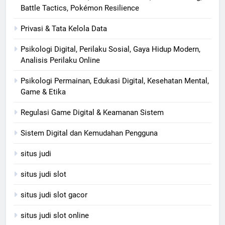
Battle Tactics, Pokémon Resilience
Privasi & Tata Kelola Data
Psikologi Digital, Perilaku Sosial, Gaya Hidup Modern,
Analisis Perilaku Online
Psikologi Permainan, Edukasi Digital, Kesehatan Mental,
Game & Etika
Regulasi Game Digital & Keamanan Sistem
Sistem Digital dan Kemudahan Pengguna
situs judi
situs judi slot
situs judi slot gacor
situs judi slot online