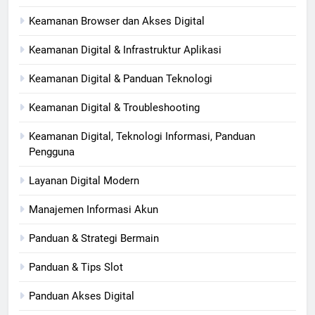
Keamanan Browser dan Akses Digital
Keamanan Digital & Infrastruktur Aplikasi
Keamanan Digital & Panduan Teknologi
Keamanan Digital & Troubleshooting
Keamanan Digital, Teknologi Informasi, Panduan
Pengguna
Layanan Digital Modern
Manajemen Informasi Akun
Panduan & Strategi Bermain
Panduan & Tips Slot
Panduan Akses Digital