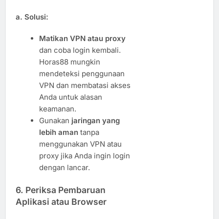
a.
Solusi:
Matikan VPN atau proxy
dan coba login kembali.
Horas88 mungkin
mendeteksi penggunaan
VPN dan membatasi akses
Anda untuk alasan
keamanan.
Gunakan
jaringan yang
lebih aman
tanpa
menggunakan VPN atau
proxy jika Anda ingin login
dengan lancar.
6.
Periksa Pembaruan
Aplikasi atau Browser