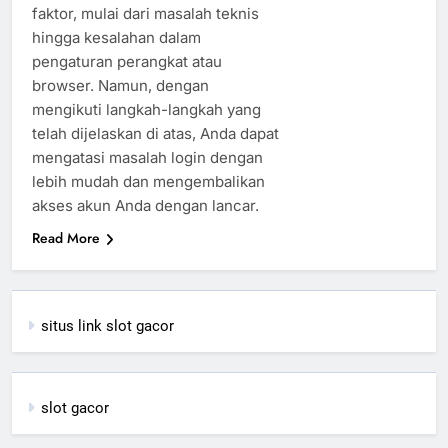
faktor, mulai dari masalah teknis
hingga kesalahan dalam
pengaturan perangkat atau
browser. Namun, dengan
mengikuti langkah-langkah yang
telah dijelaskan di atas, Anda dapat
mengatasi masalah login dengan
lebih mudah dan mengembalikan
akses akun Anda dengan lancar.
Read More
situs link slot gacor
slot gacor