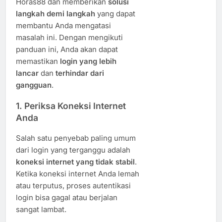
Horas88 dan memberikan
solusi
langkah demi langkah
yang dapat
membantu Anda mengatasi
masalah ini. Dengan mengikuti
panduan ini, Anda akan dapat
memastikan
login yang lebih
lancar
dan
terhindar dari
gangguan
.
1.
Periksa Koneksi Internet
Anda
Salah satu penyebab paling umum
dari login yang terganggu adalah
koneksi internet yang tidak stabil
.
Ketika koneksi internet Anda lemah
atau terputus, proses autentikasi
login bisa gagal atau berjalan
sangat lambat.