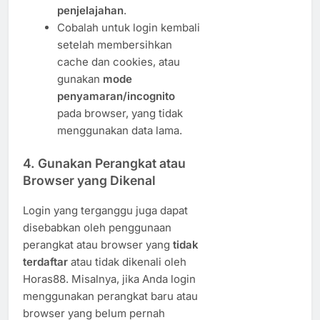
penjelajahan
.
Cobalah untuk login kembali
setelah membersihkan
cache dan cookies, atau
gunakan
mode
penyamaran/incognito
pada browser, yang tidak
menggunakan data lama.
4.
Gunakan Perangkat atau
Browser yang Dikenal
Login yang terganggu juga dapat
disebabkan oleh penggunaan
perangkat atau browser yang
tidak
terdaftar
atau tidak dikenali oleh
Horas88. Misalnya, jika Anda login
menggunakan perangkat baru atau
browser yang belum pernah