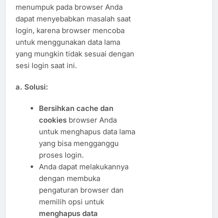
menumpuk pada browser Anda
dapat menyebabkan masalah saat
login, karena browser mencoba
untuk menggunakan data lama
yang mungkin tidak sesuai dengan
sesi login saat ini.
a.
Solusi:
Bersihkan cache dan
cookies
browser Anda
untuk menghapus data lama
yang bisa mengganggu
proses login.
Anda dapat melakukannya
dengan membuka
pengaturan browser dan
memilih opsi untuk
menghapus data