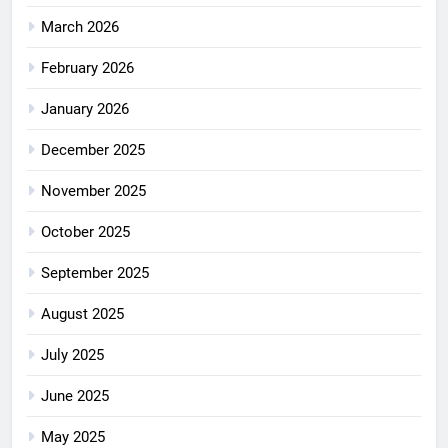
March 2026
February 2026
January 2026
December 2025
November 2025
October 2025
September 2025
August 2025
July 2025
June 2025
May 2025