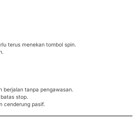
rlu terus menekan tombol spin.
n.
in berjalan tanpa pengawasan.
 batas stop.
 cenderung pasif.