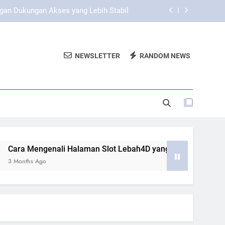
ngan Dukungan Akses yang Lebih Stabil
an Slot Lebah4D yang Aman Digunakan
engelola Informasi Akun dengan Aman
NEWSLETTER
RANDOM NEWS
ang Mengutamakan Kemudahan Pengguna
galaman Makan Yang Lebih Baik.
ngan Dukungan Akses yang Lebih Stabil
an Slot Lebah4D yang Aman Digunakan
engelola Informasi Akun dengan Aman
genali Halaman Slot Lebah4D yang Aman Digunakan
LA
o
3 M