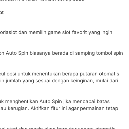
ot
laslot dan memilih game slot favorit yang ingin
kon Auto Spin biasanya berada di samping tombol spin
cul opsi untuk menentukan berapa putaran otomatis
ih jumlah yang sesuai dengan keinginan, mulai dari
k menghentikan Auto Spin jika mencapai batas
u kerugian. Aktifkan fitur ini agar permainan tetap
bol start dan mesin akan berputar secara otomatis