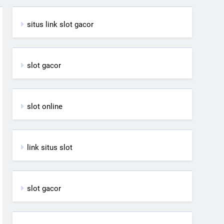
situs link slot gacor
slot gacor
slot online
link situs slot
slot gacor