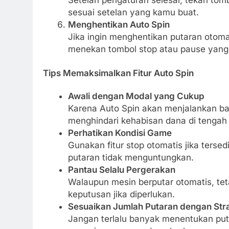
sesuai setelan yang kamu buat.
Menghentikan Auto Spin
Jika ingin menghentikan putaran otoma
menekan tombol stop atau pause yang b
Tips Memaksimalkan Fitur Auto Spin
Awali dengan Modal yang Cukup
Karena Auto Spin akan menjalankan ba
menghindari kehabisan dana di tengah 
Perhatikan Kondisi Game
Gunakan fitur stop otomatis jika terse
putaran tidak menguntungkan.
Pantau Selalu Pergerakan
Walaupun mesin berputar otomatis, te
keputusan jika diperlukan.
Sesuaikan Jumlah Putaran dengan Stra
Jangan terlalu banyak menentukan puta