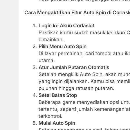
Cara Mengaktifkan Fitur Auto Spin di Corlasl
Login ke Akun Corlaslot
Pastikan kamu sudah masuk ke akun Cor
dimainkan.
Pilih Menu Auto Spin
Di layar permainan, cari tombol atau i
utama.
Atur Jumlah Putaran Otomatis
Setelah mengklik Auto Spin, akan mun
yang ingin dijalankan. Kamu bisa memil
puluhan hingga ratusan putaran.
Setel Batas Stop
Beberapa game menyediakan opsi untu
tertentu, seperti jumlah kemenangan ata
terkontrol.
Mulai Auto Spin
Setelah pengaturan selesai, tekan tom