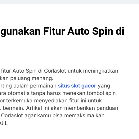
unakan Fitur Auto Spin di
itur Auto Spin di Corlaslot untuk meningkatkan
kan peluang menang.
penting dalam permainan
situs slot gacor
yang
ra otomatis tanpa harus menekan tombol spin
acor terkemuka menyediakan fitur ini untuk
 bermain. Artikel ini akan memberikan panduan
i Corlaslot agar kamu bisa memaksimalkan
if.