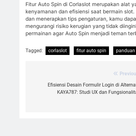
Fitur Auto Spin di Corlaslot merupakan ala
kenyamanan dan efisiensi saat bermain slo
dan menerapkan tips pengaturan, kamu dap
mengurangi risiko kerugian yang tidak diing
permainan agar Auto Spin menjadi teman ter
Tagged:
corlaslot
fitur auto spin
panduan
Previou
Post
navigation
Efisiensi Desain Formulir Login di Alterna
KAYA787: Studi UX dan Fungsionalit