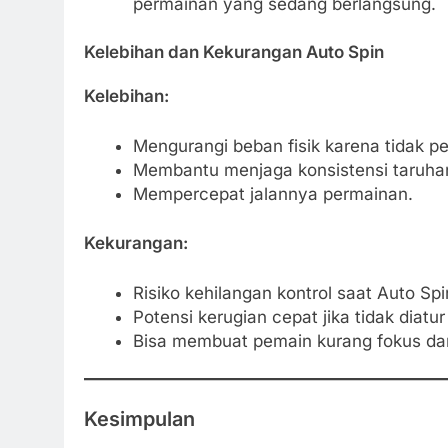
permainan yang sedang berlangsung.
Kelebihan dan Kekurangan Auto Spin
Kelebihan:
Mengurangi beban fisik karena tidak pe
Membantu menjaga konsistensi taruha
Mempercepat jalannya permainan.
Kekurangan:
Risiko kehilangan kontrol saat Auto Sp
Potensi kerugian cepat jika tidak diatur
Bisa membuat pemain kurang fokus dan
Kesimpulan