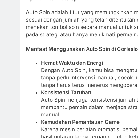
Auto Spin adalah fitur yang memungkinkan m
sesuai dengan jumlah yang telah ditentukan o
menekan tombol spin secara manual untuk set
pada strategi atau hanya menikmati permain
Manfaat Menggunakan Auto Spin di Corlaslo
Hemat Waktu dan Energi
Dengan Auto Spin, kamu bisa mengatur
tanpa perlu intervensi manual, cocok 
tanpa harus terus menerus mengoperas
Konsistensi Taruhan
Auto Spin menjaga konsistensi jumlah 
membantu pemain dalam menjaga strat
manual.
Kemudahan Pemantauan Game
Karena mesin berjalan otomatis, pema
hasil putaran tanpa terganggu oleh ke