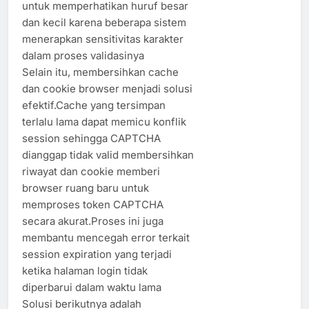
untuk memperhatikan huruf besar
dan kecil karena beberapa sistem
menerapkan sensitivitas karakter
dalam proses validasinya
Selain itu, membersihkan cache
dan cookie browser menjadi solusi
efektif.Cache yang tersimpan
terlalu lama dapat memicu konflik
session sehingga CAPTCHA
dianggap tidak valid membersihkan
riwayat dan cookie memberi
browser ruang baru untuk
memproses token CAPTCHA
secara akurat.Proses ini juga
membantu mencegah error terkait
session expiration yang terjadi
ketika halaman login tidak
diperbarui dalam waktu lama
Solusi berikutnya adalah