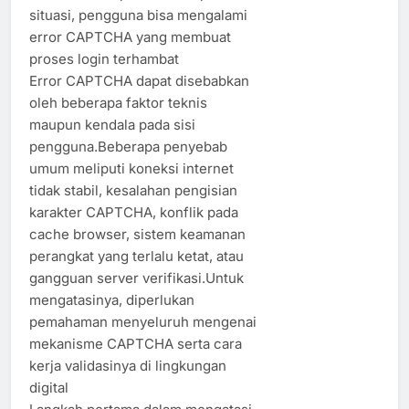
situasi, pengguna bisa mengalami
error CAPTCHA yang membuat
proses login terhambat
Error CAPTCHA dapat disebabkan
oleh beberapa faktor teknis
maupun kendala pada sisi
pengguna.Beberapa penyebab
umum meliputi koneksi internet
tidak stabil, kesalahan pengisian
karakter CAPTCHA, konflik pada
cache browser, sistem keamanan
perangkat yang terlalu ketat, atau
gangguan server verifikasi.Untuk
mengatasinya, diperlukan
pemahaman menyeluruh mengenai
mekanisme CAPTCHA serta cara
kerja validasinya di lingkungan
digital