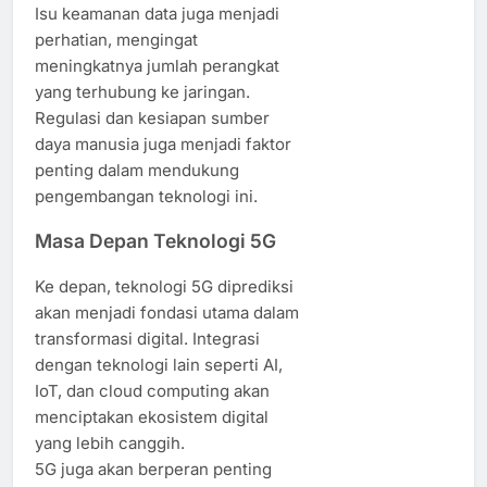
Isu keamanan data juga menjadi
perhatian, mengingat
meningkatnya jumlah perangkat
yang terhubung ke jaringan.
Regulasi dan kesiapan sumber
daya manusia juga menjadi faktor
penting dalam mendukung
pengembangan teknologi ini.
Masa Depan Teknologi 5G
Ke depan, teknologi 5G diprediksi
akan menjadi fondasi utama dalam
transformasi digital. Integrasi
dengan teknologi lain seperti AI,
IoT, dan cloud computing akan
menciptakan ekosistem digital
yang lebih canggih.
5G juga akan berperan penting