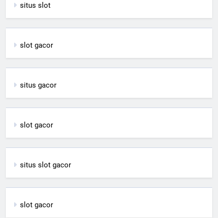
situs slot
slot gacor
situs gacor
slot gacor
situs slot gacor
slot gacor