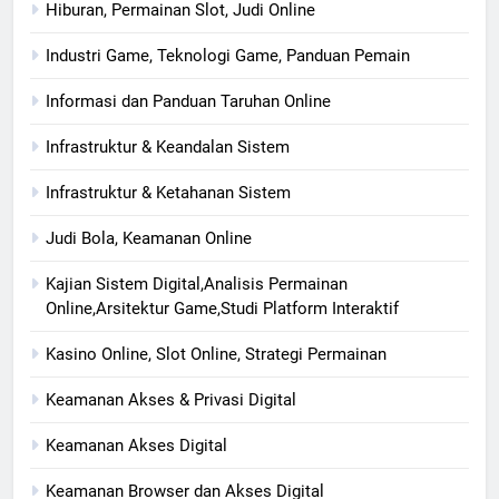
Hiburan, Permainan Slot, Judi Online
Industri Game, Teknologi Game, Panduan Pemain
Informasi dan Panduan Taruhan Online
Infrastruktur & Keandalan Sistem
Infrastruktur & Ketahanan Sistem
Judi Bola, Keamanan Online
Kajian Sistem Digital,Analisis Permainan
Online,Arsitektur Game,Studi Platform Interaktif
Kasino Online, Slot Online, Strategi Permainan
Keamanan Akses & Privasi Digital
Keamanan Akses Digital
Keamanan Browser dan Akses Digital