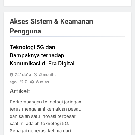
Akses Sistem & Keamanan
Pengguna
Teknologi 5G dan
Dampaknya terhadap
Komunikasi di Era Digital
741eb1a
5 months
ago
0
6 mins
Artikel:
Perkembangan teknologi jaringan
terus mengalami kemajuan pesat,
dan salah satu inovasi terbesar
saat ini adalah teknologi 5G.
Sebagai generasi kelima dari