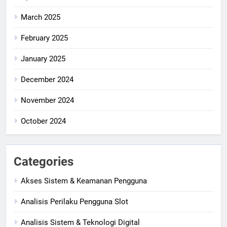
March 2025
February 2025
January 2025
December 2024
November 2024
October 2024
Categories
Akses Sistem & Keamanan Pengguna
Analisis Perilaku Pengguna Slot
Analisis Sistem & Teknologi Digital