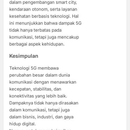
dalam pengembangan smart city,
kendaraan otonom, serta layanan
kesehatan berbasis teknologi. Hal
ini menunjukkan bahwa dampak 5G
tidak hanya terbatas pada
komunikasi, tetapi juga mencakup
berbagai aspek kehidupan.
Kesimpulan
Teknologi 5G membawa
perubahan besar dalam dunia
komunikasi dengan menawarkan
kecepatan, stabilitas, dan
konektivitas yang lebih baik.
Dampaknya tidak hanya dirasakan
dalam komunikasi, tetapi juga
dalam bisnis, industri, dan gaya
hidup digital.