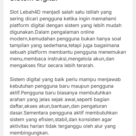
Slot Lebah4D menjadi salah satu istilah yang
sering dicari pengguna ketika ingin memahami
platform digital dengan sistem yang lebih mudah
digunakan.Dalam pengalaman online
modern,kemudahan pengguna bukan hanya soal
tampilan yang sederhana,tetapi juga bagaimana
sebuah platform membantu pengguna menemukan
menu,membaca instruksi,mengelola akun,dan
mengakses fitur secara lebih terarah.
Sistem digital yang baik perlu mampu menjawab
kebutuhan pengguna baru maupun pengguna
aktif.Pengguna baru biasanya membutuhkan
arahan yang jelas sejak awal,seperti bagian
daftar,akses akun,bantuan,dan pengaturan
dasar.Sementara pengguna aktif membutuhkan
sistem yang efisien,stabil,dan konsisten agar
aktivitas harian tidak terganggu oleh alur yang
membingungkan.