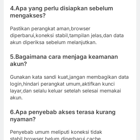
4.Apa yang perlu disiapkan sebelum
mengakses?
Pastikan perangkat aman,browser
diperbarui,koneksi stabil,tampilan jelas,dan data
akun diperiksa sebelum melanjutkan.
5.Bagaimana cara menjaga keamanan
akun?
Gunakan kata sandi kuat,jangan membagikan data
login,hindari perangkat umum,aktifkan kunci
layar,dan selalu keluar setelah selesai memakai
akun.
6.Apa penyebab akses terasa kurang
nyaman?
Penyebab umum meliputi koneksi tidak
stabil,browser belum diperbarui,cache