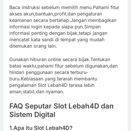
Baca instruksi sebelum memilih menu.Pahami fitur
akses akun,bantuan,profil,dan pengaturan
keamanan secara bertahap.Jangan membagikan
informasi login kepada siapa pun.Simpan
informasi penting dengan bijak,tetapi jangan
mencatat kata sandi di tempat yang mudah
ditemukan orang lain.
Gunakan hiburan online secara bijak.Tentukan
batas waktu,pahami fitur sebelum digunakan,dan
hindari penggunaan secara terburu-
buru.Kebiasaan yang terarah membantu
pengalaman Slot Lebah4D terasa lebih
aman,stabil,dan nyaman.
FAQ Seputar Slot Lebah4D dan
Sistem Digital
1.Apa itu Slot Lebah4D?