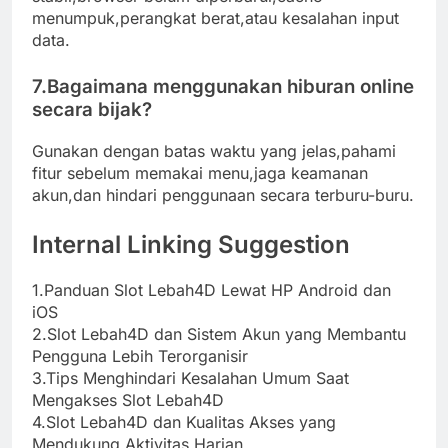
menumpuk,perangkat berat,atau kesalahan input
data.
7.Bagaimana menggunakan hiburan online
secara bijak?
Gunakan dengan batas waktu yang jelas,pahami
fitur sebelum memakai menu,jaga keamanan
akun,dan hindari penggunaan secara terburu-buru.
Internal Linking Suggestion
1.Panduan Slot Lebah4D Lewat HP Android dan
iOS
2.Slot Lebah4D dan Sistem Akun yang Membantu
Pengguna Lebih Terorganisir
3.Tips Menghindari Kesalahan Umum Saat
Mengakses Slot Lebah4D
4.Slot Lebah4D dan Kualitas Akses yang
Mendukung Aktivitas Harian