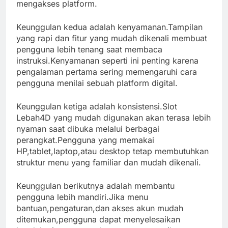
mengakses platform.
Keunggulan kedua adalah kenyamanan.Tampilan
yang rapi dan fitur yang mudah dikenali membuat
pengguna lebih tenang saat membaca
instruksi.Kenyamanan seperti ini penting karena
pengalaman pertama sering memengaruhi cara
pengguna menilai sebuah platform digital.
Keunggulan ketiga adalah konsistensi.Slot
Lebah4D yang mudah digunakan akan terasa lebih
nyaman saat dibuka melalui berbagai
perangkat.Pengguna yang memakai
HP,tablet,laptop,atau desktop tetap membutuhkan
struktur menu yang familiar dan mudah dikenali.
Keunggulan berikutnya adalah membantu
pengguna lebih mandiri.Jika menu
bantuan,pengaturan,dan akses akun mudah
ditemukan,pengguna dapat menyelesaikan