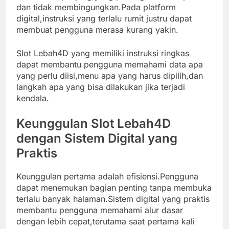
dan tidak membingungkan.Pada platform
digital,instruksi yang terlalu rumit justru dapat
membuat pengguna merasa kurang yakin.
Slot Lebah4D yang memiliki instruksi ringkas
dapat membantu pengguna memahami data apa
yang perlu diisi,menu apa yang harus dipilih,dan
langkah apa yang bisa dilakukan jika terjadi
kendala.
Keunggulan Slot Lebah4D
dengan Sistem Digital yang
Praktis
Keunggulan pertama adalah efisiensi.Pengguna
dapat menemukan bagian penting tanpa membuka
terlalu banyak halaman.Sistem digital yang praktis
membantu pengguna memahami alur dasar
dengan lebih cepat,terutama saat pertama kali