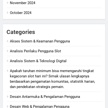
November 2024
October 2024
Categories
Akses Sistem & Keamanan Pengguna
Analisis Perilaku Pengguna Slot
Analisis Sistem & Teknologi Digital
Apakah taruhan minimum bisa memengaruhi tingkat
kegacoran slot hari ini? Simak ulasan lengkapnya
berdasarkan pengamatan komunitas, statistik harian,
dan pendekatan strategis pemain.
Desain Antarmuka & Pengalaman Pengguna
Desain Web & Pengalaman Pengguna