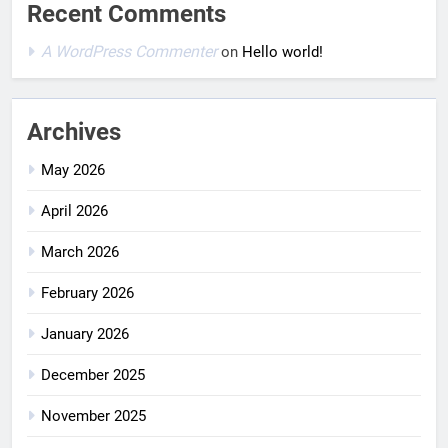
Recent Comments
A WordPress Commenter
on
Hello world!
Archives
May 2026
April 2026
March 2026
February 2026
January 2026
December 2025
November 2025