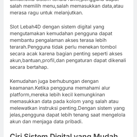
salah memilih menu,salah memasukkan data,atau
merasa ragu untuk melanjutkan.
Slot Lebah4D dengan sistem digital yang
mengutamakan kemudahan pengguna dapat
membantu pengalaman akses terasa lebih
terarah.Pengguna tidak perlu menekan tombol
secara acak karena bagian penting seperti akses
akun,bantuan,profil,dan pengaturan dapat dikenali
secara bertahap.
Kemudahan juga berhubungan dengan
keamanan.Ketika pengguna memahami alur
platform,mereka lebih kecil kemungkinan
memasukkan data pada kolom yang salah atau
melewatkan instruksi penting.Dengan sistem yang
jelas,pengguna dapat lebih tenang saat mengelola
akun dan menjaga data pribadi.
Ciri Sistem Digital yang Mudah