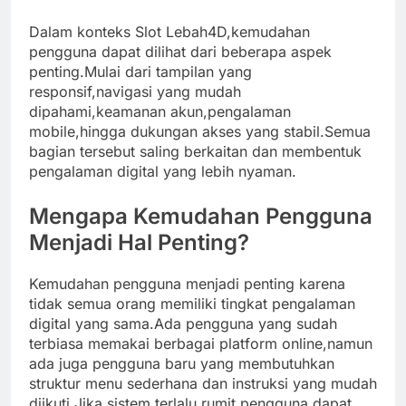
Dalam konteks Slot Lebah4D,kemudahan
pengguna dapat dilihat dari beberapa aspek
penting.Mulai dari tampilan yang
responsif,navigasi yang mudah
dipahami,keamanan akun,pengalaman
mobile,hingga dukungan akses yang stabil.Semua
bagian tersebut saling berkaitan dan membentuk
pengalaman digital yang lebih nyaman.
Mengapa Kemudahan Pengguna
Menjadi Hal Penting?
Kemudahan pengguna menjadi penting karena
tidak semua orang memiliki tingkat pengalaman
digital yang sama.Ada pengguna yang sudah
terbiasa memakai berbagai platform online,namun
ada juga pengguna baru yang membutuhkan
struktur menu sederhana dan instruksi yang mudah
diikuti.Jika sistem terlalu rumit,pengguna dapat