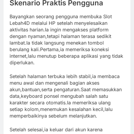
Skenario Praktis Pengguna
Bayangkan seorang pengguna membuka Slot
Lebah4D melalui HP setelah menyelesaikan
aktivitas harian.Ia ingin mengakses platform
dengan nyaman,tetapi halaman terasa sedikit
lambat.Ia tidak langsung menekan tombol
berulang kali.Pertama,ia memeriksa koneksi
internet,lalu menutup beberapa aplikasi yang tidak
diperlukan.
Setelah halaman terbuka lebih stabil,ia membaca
menu awal dan mengenali bagian akses
akun,bantuan,serta pengaturan.Saat memasukkan
data,keyboard ponsel mengubah salah satu
karakter secara otomatis.Ia memeriksa ulang
setiap kolom,menemukan kesalahan kecil,lalu
memperbaikinya sebelum melanjutkan.
Setelah selesai,ia keluar dari akun karena