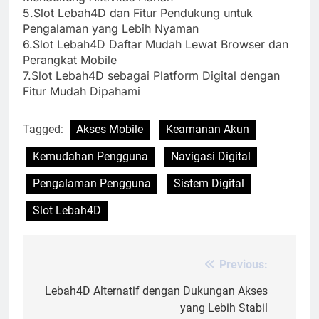
5.Slot Lebah4D dan Fitur Pendukung untuk
Pengalaman yang Lebih Nyaman
6.Slot Lebah4D Daftar Mudah Lewat Browser dan
Perangkat Mobile
7.Slot Lebah4D sebagai Platform Digital dengan
Fitur Mudah Dipahami
Tagged:
Akses Mobile
Keamanan Akun
Kemudahan Pengguna
Navigasi Digital
Pengalaman Pengguna
Sistem Digital
Slot Lebah4D
Previous:
Post
navigation
Lebah4D Alternatif dengan Dukungan Akses
yang Lebih Stabil