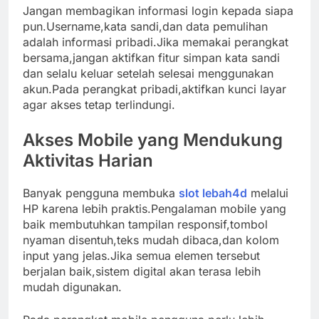
Jangan membagikan informasi login kepada siapa
pun.Username,kata sandi,dan data pemulihan
adalah informasi pribadi.Jika memakai perangkat
bersama,jangan aktifkan fitur simpan kata sandi
dan selalu keluar setelah selesai menggunakan
akun.Pada perangkat pribadi,aktifkan kunci layar
agar akses tetap terlindungi.
Akses Mobile yang Mendukung
Aktivitas Harian
Banyak pengguna membuka
slot lebah4d
melalui
HP karena lebih praktis.Pengalaman mobile yang
baik membutuhkan tampilan responsif,tombol
nyaman disentuh,teks mudah dibaca,dan kolom
input yang jelas.Jika semua elemen tersebut
berjalan baik,sistem digital akan terasa lebih
mudah digunakan.