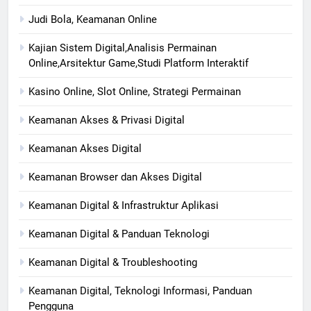
Judi Bola, Keamanan Online
Kajian Sistem Digital,Analisis Permainan
Online,Arsitektur Game,Studi Platform Interaktif
Kasino Online, Slot Online, Strategi Permainan
Keamanan Akses & Privasi Digital
Keamanan Akses Digital
Keamanan Browser dan Akses Digital
Keamanan Digital & Infrastruktur Aplikasi
Keamanan Digital & Panduan Teknologi
Keamanan Digital & Troubleshooting
Keamanan Digital, Teknologi Informasi, Panduan
Pengguna