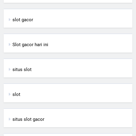
slot gacor
Slot gacor hari ini
situs slot
slot
situs slot gacor