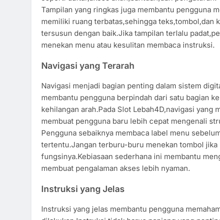
Tampilan yang ringkas juga membantu pengguna m
memiliki ruang terbatas,sehingga teks,tombol,dan k
tersusun dengan baik.Jika tampilan terlalu padat,p
menekan menu atau kesulitan membaca instruksi.
Navigasi yang Terarah
Navigasi menjadi bagian penting dalam sistem digit
membantu pengguna berpindah dari satu bagian ke 
kehilangan arah.Pada Slot Lebah4D,navigasi yang 
membuat pengguna baru lebih cepat mengenali stru
Pengguna sebaiknya membaca label menu sebelum
tertentu.Jangan terburu-buru menekan tombol ji
fungsinya.Kebiasaan sederhana ini membantu mengu
membuat pengalaman akses lebih nyaman.
Instruksi yang Jelas
Instruksi yang jelas membantu pengguna memahami