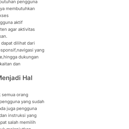
ebutuhan pengguna
anya membutuhkan
akses
gguna aktif
en agar aktivitas
kan.
pat dilihat dari
esponsif,navigasi yang
e,hingga dukungan
kaitan dan
enjadi Hal
k semua orang
a pengguna yang sudah
ada juga pengguna
an instruksi yang
apat salah memilih