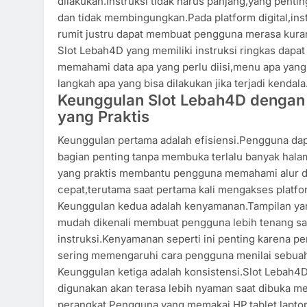
dilakukan.Instruksi tidak harus panjang,yang pent
dan tidak membingungkan.Pada platform digital,inst
rumit justru dapat membuat pengguna merasa kuran
Slot Lebah4D yang memiliki instruksi ringkas dap
memahami data apa yang perlu diisi,menu apa yang 
langkah apa yang bisa dilakukan jika terjadi kendala
Keunggulan Slot Lebah4D dengan 
yang Praktis
Keunggulan pertama adalah efisiensi.Pengguna d
bagian penting tanpa membuka terlalu banyak halam
yang praktis membantu pengguna memahami alur d
cepat,terutama saat pertama kali mengakses platfo
Keunggulan kedua adalah kenyamanan.Tampilan yang
mudah dikenali membuat pengguna lebih tenang s
instruksi.Kenyamanan seperti ini penting karena 
sering memengaruhi cara pengguna menilai sebuah 
Keunggulan ketiga adalah konsistensi.Slot Lebah
digunakan akan terasa lebih nyaman saat dibuka me
perangkat.Pengguna yang memakai HP,tablet,laptop