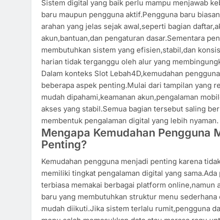
Sistem digital yang baik perlu mampu menjawab k
baru maupun pengguna aktif.Pengguna baru bias
arahan yang jelas sejak awal,seperti bagian daftar,
akun,bantuan,dan pengaturan dasar.Sementara pen
membutuhkan sistem yang efisien,stabil,dan konsist
harian tidak terganggu oleh alur yang membingung
Dalam konteks Slot Lebah4D,kemudahan pengguna da
beberapa aspek penting.Mulai dari tampilan yang r
mudah dipahami,keamanan akun,pengalaman mobil
akses yang stabil.Semua bagian tersebut saling ber
membentuk pengalaman digital yang lebih nyaman.
Mengapa Kemudahan Pengguna M
Penting?
Kemudahan pengguna menjadi penting karena tida
memiliki tingkat pengalaman digital yang sama.Ad
terbiasa memakai berbagai platform online,namun 
baru yang membutuhkan struktur menu sederhana d
mudah diikuti.Jika sistem terlalu rumit,pengguna d