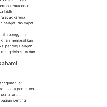
uk melanjutkan.
amakan kemudahan
a lebih
ra acak karena
dan pengaturan dapat
etika pengguna
ngkinan memasukkan
uksi penting.Dengan
t mengelola akun dan
ipahami
pengguna.Slot
 membantu pengguna
erlu terlalu
 bagian penting