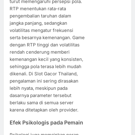
turut memengaruhi persepsi pola.
RTP menentukan rata-rata
pengembalian taruhan dalam
jangka panjang, sedangkan
volatilitas mengatur frekuensi
serta besarnya kemenangan. Game
dengan RTP tinggi dan volatilitas
rendah cenderung memberi
kemenangan kecil yang konsisten,
sehingga pola terasa lebih mudah
dikenali. Di Slot Gacor Thailand,
pengalaman ini sering dirasakan
lebih nyata, meskipun pada
dasarnya parameter tersebut
berlaku sama di semua server
karena ditetapkan oleh provider.
Efek Psikologis pada Pemain
Psikologi juga memainkan peran