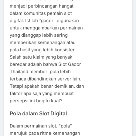
menjadi perbincangan hangat
dalam komunitas pemain slot
digital. Istilah “gacor” digunakan
untuk menggambarkan permainan
yang dianggap lebih sering
memberikan kemenangan atau
pola hasil yang lebih konsisten.
Salah satu klaim yang banyak
beredar adalah bahwa Slot Gacor
Thailand memberi pola lebih
terbaca dibandingkan server lain.
Tetapi apakah benar demikian, dan
faktor apa saja yang membuat
persepsi ini begitu kuat?
Pola dalam Slot Digital
Dalam permainan slot, “pola”
merujuk pada ritme kemenangan