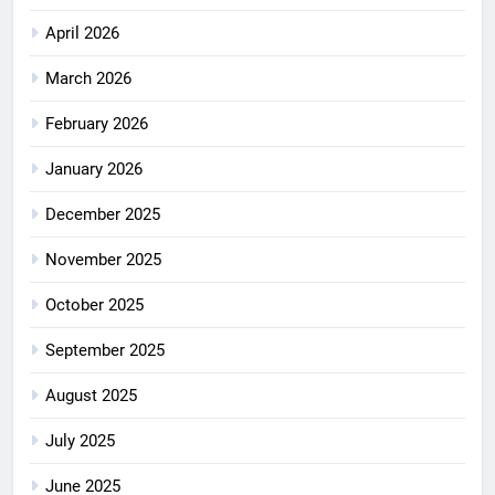
April 2026
March 2026
February 2026
January 2026
December 2025
November 2025
October 2025
September 2025
August 2025
July 2025
June 2025