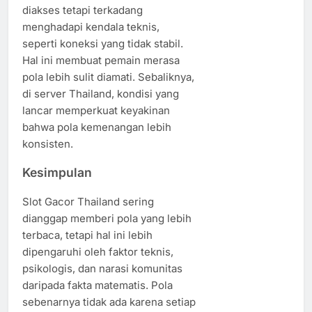
diakses tetapi terkadang
menghadapi kendala teknis,
seperti koneksi yang tidak stabil.
Hal ini membuat pemain merasa
pola lebih sulit diamati. Sebaliknya,
di server Thailand, kondisi yang
lancar memperkuat keyakinan
bahwa pola kemenangan lebih
konsisten.
Kesimpulan
Slot Gacor Thailand sering
dianggap memberi pola yang lebih
terbaca, tetapi hal ini lebih
dipengaruhi oleh faktor teknis,
psikologis, dan narasi komunitas
daripada fakta matematis. Pola
sebenarnya tidak ada karena setiap