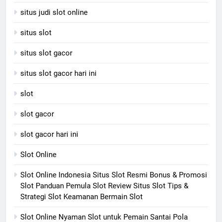
situs judi slot online
situs slot
situs slot gacor
situs slot gacor hari ini
slot
slot gacor
slot gacor hari ini
Slot Online
Slot Online Indonesia Situs Slot Resmi Bonus & Promosi
Slot Panduan Pemula Slot Review Situs Slot Tips &
Strategi Slot Keamanan Bermain Slot
Slot Online Nyaman Slot untuk Pemain Santai Pola