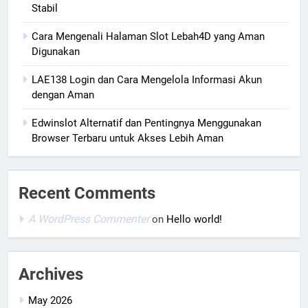
Stabil
Cara Mengenali Halaman Slot Lebah4D yang Aman
Digunakan
LAE138 Login dan Cara Mengelola Informasi Akun
dengan Aman
Edwinslot Alternatif dan Pentingnya Menggunakan
Browser Terbaru untuk Akses Lebih Aman
Recent Comments
A WordPress Commenter
on
Hello world!
Archives
May 2026