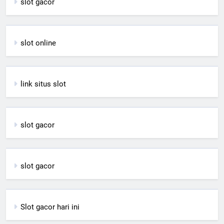
slot gacor
slot online
link situs slot
slot gacor
slot gacor
Slot gacor hari ini