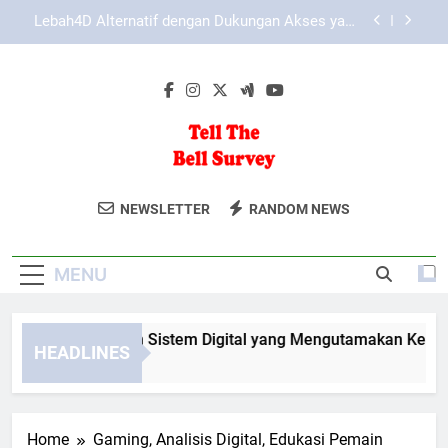
Skip
Cara Mengenali Halaman Slot Lebah4D yang
to
Aman Digunakan
content
LAE138 Login dan Cara Mengelola Informasi
Akun dengan Aman
Slot Lebah4D dan Sistem Digital yang
Mengutamakan Kemudahan Pengguna
Lebah4D Alternatif dengan Dukungan Akses yang
Lebih Stabil
Tell The Bell
Ikuti Survei Tell The Bell Dan Berikan
Cara Mengenali Halaman Slot Lebah4D yang
NEWSLETTER
RANDOM NEWS
Aman Digunakan
Survey
Pendapat Anda. Solusi Untuk
LAE138 Login dan Cara Mengelola Informasi
Pengalaman Makan Yang Lebih Baik.
Akun dengan Aman
MENU
lot Lebah4D dan Sistem Digital yang Mengutamakan Kemuda
HEADLINES
 Months Ago
Home
Gaming, Analisis Digital, Edukasi Pemain