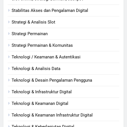
Stabilitas Akses dan Pengalaman Digital
Strategi & Analisis Slot
Strategi Permainan
Strategi Permainan & Komunitas
Teknologi / Keamanan & Autentikasi
Teknologi & Analisis Data
Teknologi & Desain Pengalaman Pengguna
Teknologi & Infrastruktur Digital
Teknologi & Keamanan Digital
Teknologi & Keamanan Infrastruktur Digital
Teknologi & Keberlanjutan Digital