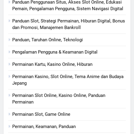
Panduan Penggunaan Situs, Akses Slot Online, Edukasi
Pemain, Pengalaman Pengguna, Sistem Navigasi Digital
Panduan Slot, Strategi Permainan, Hiburan Digital, Bonus
dan Promosi, Manajemen Bankroll
Panduan, Taruhan Online, Teknologi
Pengalaman Pengguna & Keamanan Digital
Permainan Kartu, Kasino Online, Hiburan
Permainan Kasino, Slot Online, Tema Anime dan Budaya
Jepang
Permainan Slot Online, Kasino Online, Panduan
Permainan
Permainan Slot, Game Online
Permainan, Keamanan, Panduan