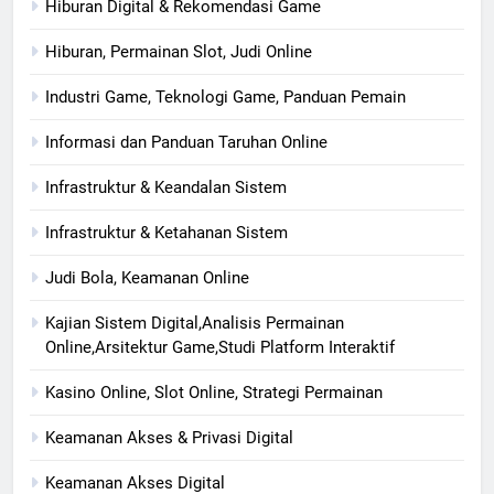
Hiburan Digital & Rekomendasi Game
Hiburan, Permainan Slot, Judi Online
Industri Game, Teknologi Game, Panduan Pemain
Informasi dan Panduan Taruhan Online
Infrastruktur & Keandalan Sistem
Infrastruktur & Ketahanan Sistem
Judi Bola, Keamanan Online
Kajian Sistem Digital,Analisis Permainan
Online,Arsitektur Game,Studi Platform Interaktif
Kasino Online, Slot Online, Strategi Permainan
Keamanan Akses & Privasi Digital
Keamanan Akses Digital