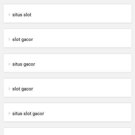
situs slot
slot gacor
situs gacor
slot gacor
situs slot gacor