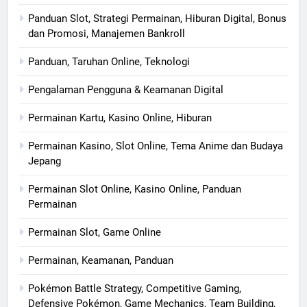
Panduan Slot, Strategi Permainan, Hiburan Digital, Bonus
dan Promosi, Manajemen Bankroll
Panduan, Taruhan Online, Teknologi
Pengalaman Pengguna & Keamanan Digital
Permainan Kartu, Kasino Online, Hiburan
Permainan Kasino, Slot Online, Tema Anime dan Budaya
Jepang
Permainan Slot Online, Kasino Online, Panduan
Permainan
Permainan Slot, Game Online
Permainan, Keamanan, Panduan
Pokémon Battle Strategy, Competitive Gaming,
Defensive Pokémon, Game Mechanics, Team Building,