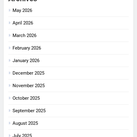
May 2026
April 2026
March 2026
February 2026
January 2026
December 2025
November 2025
October 2025
September 2025
August 2025
July 2025