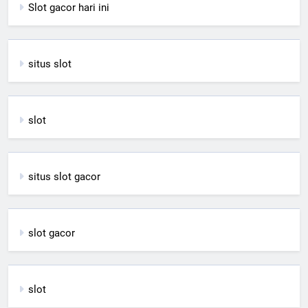
Slot gacor hari ini
situs slot
slot
situs slot gacor
slot gacor
slot