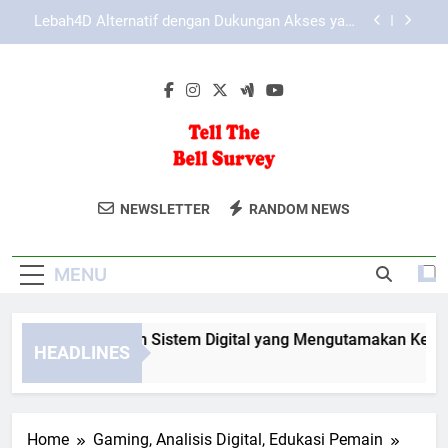
Skip
Cara Mengenali Halaman Slot Lebah4D yang
to
Aman Digunakan
content
LAE138 Login dan Cara Mengelola Informasi
Akun dengan Aman
Slot Lebah4D dan Sistem Digital yang
Mengutamakan Kemudahan Pengguna
Lebah4D Alternatif dengan Dukungan Akses yang
Lebih Stabil
Tell The Bell
Ikuti Survei Tell The Bell Dan Berikan
Cara Mengenali Halaman Slot Lebah4D yang
NEWSLETTER
RANDOM NEWS
Aman Digunakan
Survey
Pendapat Anda. Solusi Untuk
LAE138 Login dan Cara Mengelola Informasi
Pengalaman Makan Yang Lebih Baik.
Akun dengan Aman
MENU
Slot Lebah4D dan Sistem Digital yang Mengutamakan Kemud
HEADLINES
3 Months Ago
Home
Gaming, Analisis Digital, Edukasi Pemain