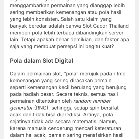
menggambarkan permainan yang dianggap lebih
sering memberikan kemenangan atau pola hasil
yang lebih konsisten. Salah satu klaim yang
banyak beredar adalah bahwa Slot Gacor Thailand
memberi pola lebih terbaca dibandingkan server
lain. Tetapi apakah benar demikian, dan faktor apa
saja yang membuat persepsi ini begitu kuat?
Pola dalam Slot Digital
Dalam permainan slot, “pola” merujuk pada ritme
kemenangan yang sering dirasakan pemain,
seperti kemenangan kecil berulang yang berujung
pada hadiah besar. Secara teknis, semua hasil
permainan ditentukan oleh
random number
generator
(RNG), sehingga setiap spin bersifat
acak dan tidak bisa diprediksi. Artinya, pola
sejatinya tidak ada secara matematis. Namun,
karena manusia cenderung mencari keteraturan
dalam hal acak, pemain sering menafsirkan hasil