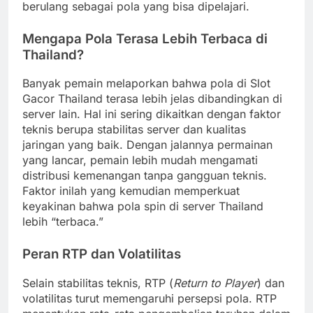
berulang sebagai pola yang bisa dipelajari.
Mengapa Pola Terasa Lebih Terbaca di
Thailand?
Banyak pemain melaporkan bahwa pola di Slot
Gacor Thailand terasa lebih jelas dibandingkan di
server lain. Hal ini sering dikaitkan dengan faktor
teknis berupa stabilitas server dan kualitas
jaringan yang baik. Dengan jalannya permainan
yang lancar, pemain lebih mudah mengamati
distribusi kemenangan tanpa gangguan teknis.
Faktor inilah yang kemudian memperkuat
keyakinan bahwa pola spin di server Thailand
lebih “terbaca.”
Peran RTP dan Volatilitas
Selain stabilitas teknis, RTP (
Return to Player
) dan
volatilitas turut memengaruhi persepsi pola. RTP