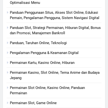
Optimalisasi Menu
Panduan Penggunaan Situs, Akses Slot Online, Edukasi
Pemain, Pengalaman Pengguna, Sistem Navigasi Digital
Panduan Slot, Strategi Permainan, Hiburan Digital, Bonus
dan Promosi, Manajemen Bankroll
Panduan, Taruhan Online, Teknologi
Pengalaman Pengguna & Keamanan Digital
Permainan Kartu, Kasino Online, Hiburan
Permainan Kasino, Slot Online, Tema Anime dan Budaya
Jepang
Permainan Slot Online, Kasino Online, Panduan
Permainan
Permainan Slot, Game Online