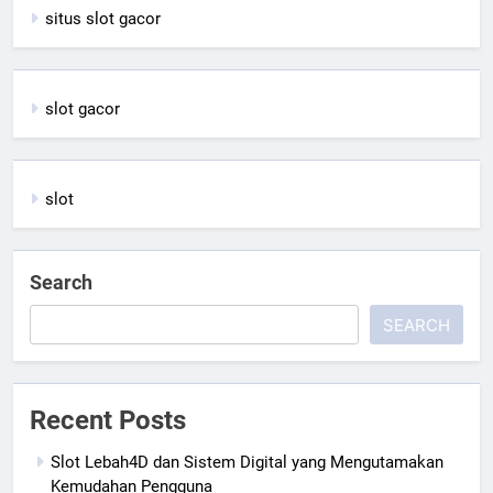
situs slot gacor
slot gacor
slot
Search
SEARCH
Recent Posts
Slot Lebah4D dan Sistem Digital yang Mengutamakan
Kemudahan Pengguna