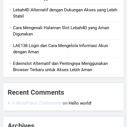
Lebah4D Alternatif dengan Dukungan Akses yang Lebih
Stabil
Cara Mengenali Halaman Slot Lebah4D yang Aman
Digunakan
LAE138 Login dan Cara Mengelola Informasi Akun
dengan Aman
Edwinslot Alternatif dan Pentingnya Menggunakan
Browser Terbaru untuk Akses Lebih Aman
Recent Comments
A WordPress Commenter
on
Hello world!
Archives