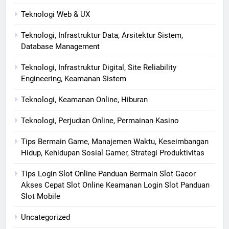
Teknologi Web & UX
Teknologi, Infrastruktur Data, Arsitektur Sistem,
Database Management
Teknologi, Infrastruktur Digital, Site Reliability
Engineering, Keamanan Sistem
Teknologi, Keamanan Online, Hiburan
Teknologi, Perjudian Online, Permainan Kasino
Tips Bermain Game, Manajemen Waktu, Keseimbangan
Hidup, Kehidupan Sosial Gamer, Strategi Produktivitas
Tips Login Slot Online Panduan Bermain Slot Gacor
Akses Cepat Slot Online Keamanan Login Slot Panduan
Slot Mobile
Uncategorized