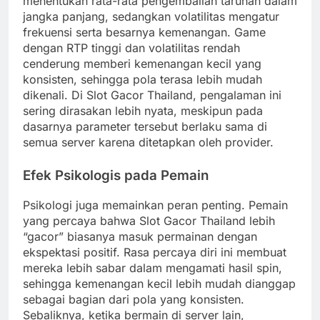
menentukan rata-rata pengembalian taruhan dalam
jangka panjang, sedangkan volatilitas mengatur
frekuensi serta besarnya kemenangan. Game
dengan RTP tinggi dan volatilitas rendah
cenderung memberi kemenangan kecil yang
konsisten, sehingga pola terasa lebih mudah
dikenali. Di Slot Gacor Thailand, pengalaman ini
sering dirasakan lebih nyata, meskipun pada
dasarnya parameter tersebut berlaku sama di
semua server karena ditetapkan oleh provider.
Efek Psikologis pada Pemain
Psikologi juga memainkan peran penting. Pemain
yang percaya bahwa Slot Gacor Thailand lebih
“gacor” biasanya masuk permainan dengan
ekspektasi positif. Rasa percaya diri ini membuat
mereka lebih sabar dalam mengamati hasil spin,
sehingga kemenangan kecil lebih mudah dianggap
sebagai bagian dari pola yang konsisten.
Sebaliknya, ketika bermain di server lain,