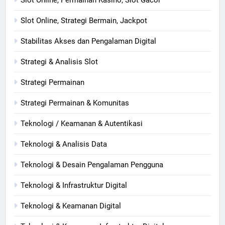
Slot Online, Strategi Bermain, Jackpot
Stabilitas Akses dan Pengalaman Digital
Strategi & Analisis Slot
Strategi Permainan
Strategi Permainan & Komunitas
Teknologi / Keamanan & Autentikasi
Teknologi & Analisis Data
Teknologi & Desain Pengalaman Pengguna
Teknologi & Infrastruktur Digital
Teknologi & Keamanan Digital