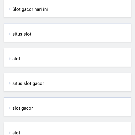
Slot gacor hari ini
situs slot
slot
situs slot gacor
slot gacor
slot