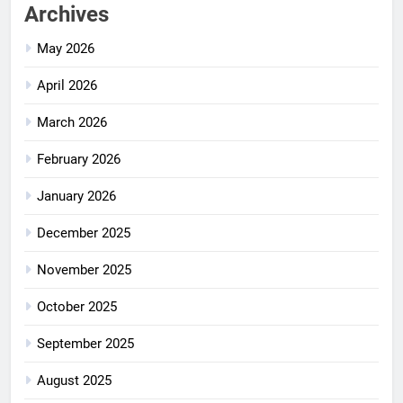
Archives
May 2026
April 2026
March 2026
February 2026
January 2026
December 2025
November 2025
October 2025
September 2025
August 2025