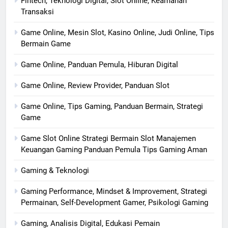
Fintech, Teknologi Digital, Slot Online, Keamanan
Transaksi
Game Online, Mesin Slot, Kasino Online, Judi Online, Tips
Bermain Game
Game Online, Panduan Pemula, Hiburan Digital
Game Online, Review Provider, Panduan Slot
Game Online, Tips Gaming, Panduan Bermain, Strategi
Game
Game Slot Online Strategi Bermain Slot Manajemen
Keuangan Gaming Panduan Pemula Tips Gaming Aman
Gaming & Teknologi
Gaming Performance, Mindset & Improvement, Strategi
Permainan, Self-Development Gamer, Psikologi Gaming
Gaming, Analisis Digital, Edukasi Pemain