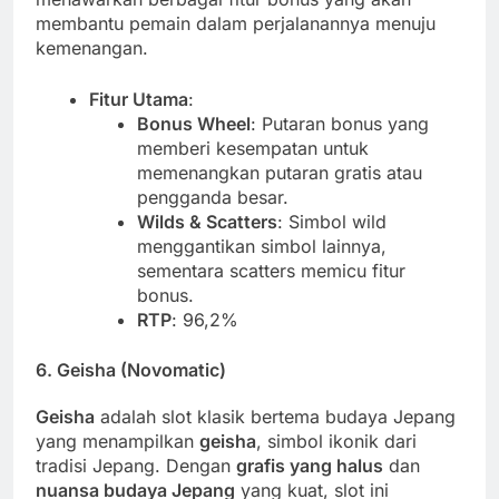
membantu pemain dalam perjalanannya menuju
kemenangan.
Fitur Utama
:
Bonus Wheel
: Putaran bonus yang
memberi kesempatan untuk
memenangkan putaran gratis atau
pengganda besar.
Wilds & Scatters
: Simbol wild
menggantikan simbol lainnya,
sementara scatters memicu fitur
bonus.
RTP
: 96,2%
6.
Geisha (Novomatic)
Geisha
adalah slot klasik bertema budaya Jepang
yang menampilkan
geisha
, simbol ikonik dari
tradisi Jepang. Dengan
grafis yang halus
dan
nuansa budaya Jepang
yang kuat, slot ini