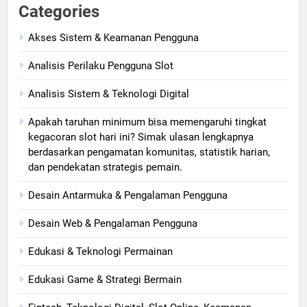
Categories
Akses Sistem & Keamanan Pengguna
Analisis Perilaku Pengguna Slot
Analisis Sistem & Teknologi Digital
Apakah taruhan minimum bisa memengaruhi tingkat
kegacoran slot hari ini? Simak ulasan lengkapnya
berdasarkan pengamatan komunitas, statistik harian,
dan pendekatan strategis pemain.
Desain Antarmuka & Pengalaman Pengguna
Desain Web & Pengalaman Pengguna
Edukasi & Teknologi Permainan
Edukasi Game & Strategi Bermain