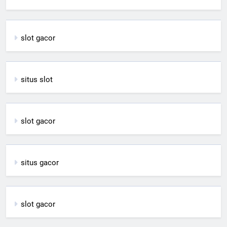
slot gacor
situs slot
slot gacor
situs gacor
slot gacor