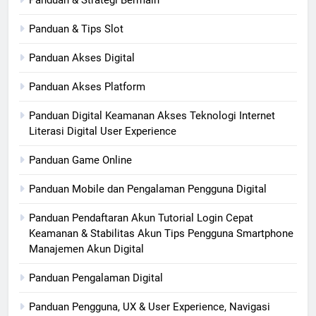
Panduan & Strategi Bermain
Panduan & Tips Slot
Panduan Akses Digital
Panduan Akses Platform
Panduan Digital Keamanan Akses Teknologi Internet
Literasi Digital User Experience
Panduan Game Online
Panduan Mobile dan Pengalaman Pengguna Digital
Panduan Pendaftaran Akun Tutorial Login Cepat
Keamanan & Stabilitas Akun Tips Pengguna Smartphone
Manajemen Akun Digital
Panduan Pengalaman Digital
Panduan Pengguna, UX & User Experience, Navigasi