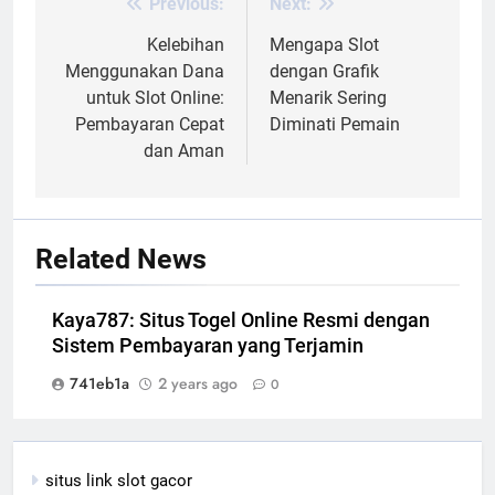
Previous:
Next:
Post
navigation
Kelebihan
Mengapa Slot
Menggunakan Dana
dengan Grafik
untuk Slot Online:
Menarik Sering
Pembayaran Cepat
Diminati Pemain
dan Aman
Related News
Kaya787: Situs Togel Online Resmi dengan
Sistem Pembayaran yang Terjamin
741eb1a
2 years ago
0
situs link slot gacor