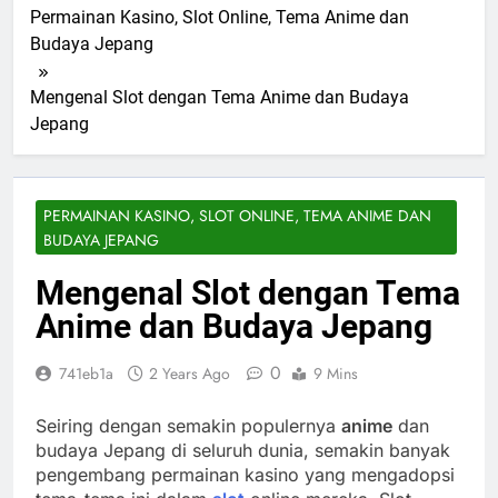
Permainan Kasino, Slot Online, Tema Anime dan
Budaya Jepang
Mengenal Slot dengan Tema Anime dan Budaya
Jepang
PERMAINAN KASINO, SLOT ONLINE, TEMA ANIME DAN
BUDAYA JEPANG
Mengenal Slot dengan Tema
Anime dan Budaya Jepang
0
741eb1a
2 Years Ago
9 Mins
Seiring dengan semakin populernya
anime
dan
budaya Jepang di seluruh dunia, semakin banyak
pengembang permainan kasino yang mengadopsi