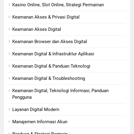
Kasino Online, Slot Online, Strategi Permainan
Keamanan Akses & Privasi Digital
Keamanan Akses Digital
Keamanan Browser dan Akses Digital
Keamanan Digital & Infrastruktur Aplikasi
Keamanan Digital & Panduan Teknologi
Keamanan Digital & Troubleshooting
Keamanan Digital, Teknologi Informasi, Panduan
Pengguna
Layanan Digital Modern
Manajemen Informasi Akun