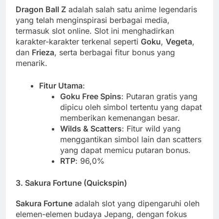
Dragon Ball Z
adalah salah satu anime legendaris
yang telah menginspirasi berbagai media,
termasuk slot online. Slot ini menghadirkan
karakter-karakter terkenal seperti
Goku
,
Vegeta
,
dan
Frieza
, serta berbagai fitur bonus yang
menarik.
Fitur Utama
:
Goku Free Spins
: Putaran gratis yang
dipicu oleh simbol tertentu yang dapat
memberikan kemenangan besar.
Wilds & Scatters
: Fitur wild yang
menggantikan simbol lain dan scatters
yang dapat memicu putaran bonus.
RTP
: 96,0%
3.
Sakura Fortune (Quickspin)
Sakura Fortune
adalah slot yang dipengaruhi oleh
elemen-elemen budaya Jepang, dengan fokus