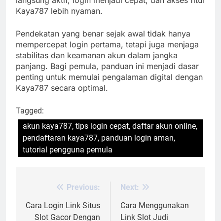
Kaya787 lebih nyaman.
Pendekatan yang benar sejak awal tidak hanya
mempercepat login pertama, tetapi juga menjaga
stabilitas dan keamanan akun dalam jangka
panjang. Bagi pemula, panduan ini menjadi dasar
penting untuk memulai pengalaman digital dengan
Kaya787 secara optimal.
Tagged:
akun kaya787, tips login cepat, daftar akun online,
pendaftaran kaya787, panduan login aman,
tutorial pengguna pemula
Previous:
Next:
Post
navigation
Cara Login Link Situs
Cara Menggunakan
Slot Gacor Dengan
Link Slot Judi