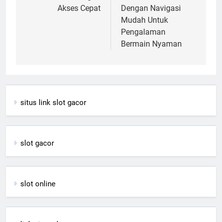
Akses Cepat
Dengan Navigasi
Mudah Untuk
Pengalaman
Bermain Nyaman
situs link slot gacor
slot gacor
slot online