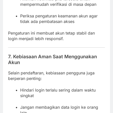
mempermudah verifikasi di masa depan
Periksa pengaturan keamanan akun agar
tidak ada pembatasan akses
Pengaturan ini membuat akun tetap stabil dan
login menjadi lebih responsif.
7. Kebiasaan Aman Saat Menggunakan
Akun
Selain pendaftaran, kebiasaan pengguna juga
berperan penting:
Hindari login terlalu sering dalam waktu
singkat
Jangan membagikan data login ke orang
lain