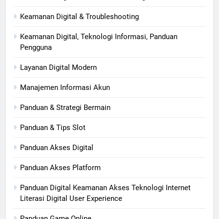
Keamanan Digital & Troubleshooting
Keamanan Digital, Teknologi Informasi, Panduan
Pengguna
Layanan Digital Modern
Manajemen Informasi Akun
Panduan & Strategi Bermain
Panduan & Tips Slot
Panduan Akses Digital
Panduan Akses Platform
Panduan Digital Keamanan Akses Teknologi Internet
Literasi Digital User Experience
Panduan Game Online