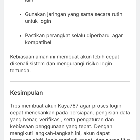
Gunakan jaringan yang sama secara rutin
untuk login
Pastikan perangkat selalu diperbarui agar
kompatibel
Kebiasaan aman ini membuat akun lebih cepat
dikenali sistem dan mengurangi risiko login
tertunda.
Kesimpulan
Tips membuat akun Kaya787 agar proses login
cepat menekankan pada persiapan, pengisian data
yang benar, verifikasi, serta pengaturan dan
kebiasaan penggunaan yang tepat. Dengan
mengikuti langkah-langkah ini, akun dapat
langsung aktif, login menjadi cepat, dan akses fitur