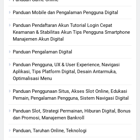
Panduan Mobile dan Pengalaman Pengguna Digital
Panduan Pendaftaran Akun Tutorial Login Cepat
Keamanan & Stabilitas Akun Tips Pengguna Smartphone
Manajemen Akun Digital
Panduan Pengalaman Digital
Panduan Pengguna, UX & User Experience, Navigasi
Aplikasi, Tips Platform Digital, Desain Antarmuka,
Optimalisasi Menu
Panduan Penggunaan Situs, Akses Slot Online, Edukasi
Pemain, Pengalaman Pengguna, Sistem Navigasi Digital
Panduan Slot, Strategi Permainan, Hiburan Digital, Bonus
dan Promosi, Manajemen Bankroll
Panduan, Taruhan Online, Teknologi