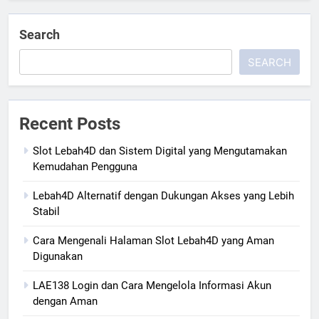
Search
SEARCH
Recent Posts
Slot Lebah4D dan Sistem Digital yang Mengutamakan
Kemudahan Pengguna
Lebah4D Alternatif dengan Dukungan Akses yang Lebih
Stabil
Cara Mengenali Halaman Slot Lebah4D yang Aman
Digunakan
LAE138 Login dan Cara Mengelola Informasi Akun
dengan Aman