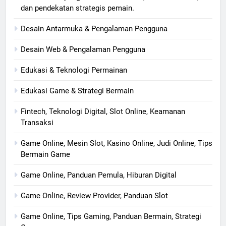
dan pendekatan strategis pemain.
Desain Antarmuka & Pengalaman Pengguna
Desain Web & Pengalaman Pengguna
Edukasi & Teknologi Permainan
Edukasi Game & Strategi Bermain
Fintech, Teknologi Digital, Slot Online, Keamanan
Transaksi
Game Online, Mesin Slot, Kasino Online, Judi Online, Tips
Bermain Game
Game Online, Panduan Pemula, Hiburan Digital
Game Online, Review Provider, Panduan Slot
Game Online, Tips Gaming, Panduan Bermain, Strategi