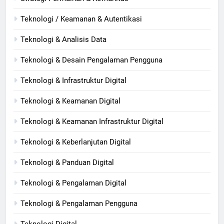
Teknologi / Keamanan & Autentikasi
Teknologi & Analisis Data
Teknologi & Desain Pengalaman Pengguna
Teknologi & Infrastruktur Digital
Teknologi & Keamanan Digital
Teknologi & Keamanan Infrastruktur Digital
Teknologi & Keberlanjutan Digital
Teknologi & Panduan Digital
Teknologi & Pengalaman Digital
Teknologi & Pengalaman Pengguna
Teknologi Digital