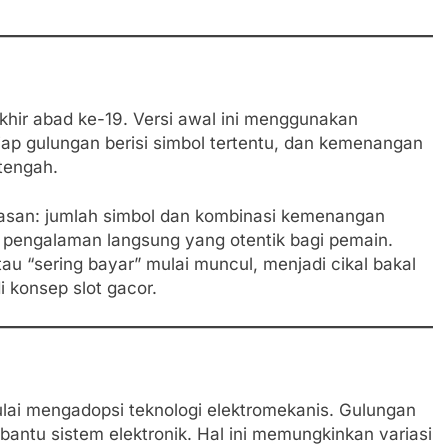
akhir abad ke-19. Versi awal ini menggunakan
ap gulungan berisi simbol tertentu, dan kemenangan
 tengah.
atasan: jumlah simbol dan kombinasi kemenangan
i pengalaman langsung yang otentik bagi pemain.
atau “sering bayar” mulai muncul, menjadi cikal bakal
 konsep slot gacor.
lai mengadopsi teknologi elektromekanis. Gulungan
dibantu sistem elektronik. Hal ini memungkinkan variasi