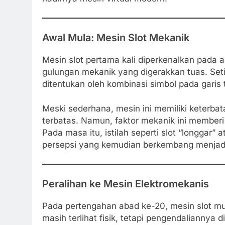
Awal Mula: Mesin Slot Mekanik
Mesin slot pertama kali diperkenalkan pada 
gulungan mekanik yang digerakkan tuas. Seti
ditentukan oleh kombinasi simbol pada garis
Meski sederhana, mesin ini memiliki keterb
terbatas. Namun, faktor mekanik ini member
Pada masa itu, istilah seperti slot “longgar” 
persepsi yang kemudian berkembang menjadi
Peralihan ke Mesin Elektromekanis
Pada pertengahan abad ke-20, mesin slot mu
masih terlihat fisik, tetapi pengendaliannya 