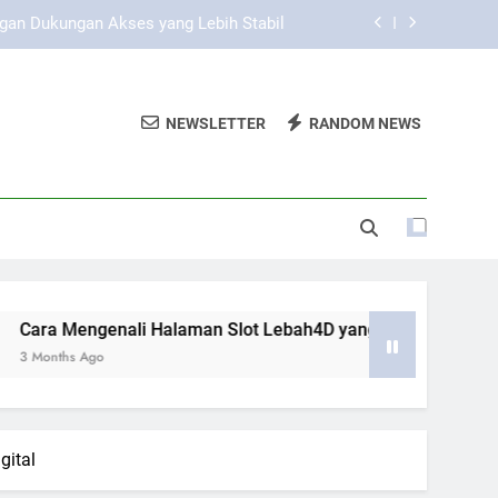
ngan Dukungan Akses yang Lebih Stabil
an Slot Lebah4D yang Aman Digunakan
engelola Informasi Akun dengan Aman
NEWSLETTER
RANDOM NEWS
ang Mengutamakan Kemudahan Pengguna
galaman Makan Yang Lebih Baik.
ngan Dukungan Akses yang Lebih Stabil
an Slot Lebah4D yang Aman Digunakan
engelola Informasi Akun dengan Aman
genali Halaman Slot Lebah4D yang Aman Digunakan
LA
o
3 M
gital