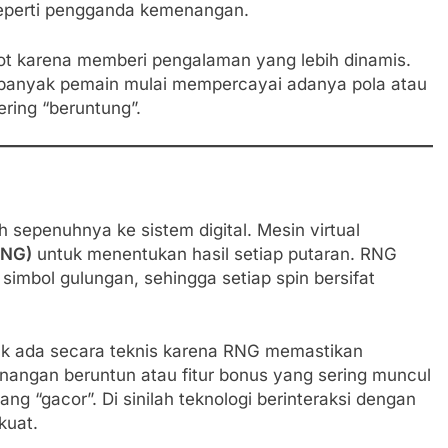
 seperti pengganda kemenangan.
lot karena memberi pengalaman yang lebih dinamis.
, banyak pemain mulai mempercayai adanya pola atau
ering “beruntung”.
ih sepenuhnya ke sistem digital. Mesin virtual
RNG)
untuk menentukan hasil setiap putaran. RNG
imbol gulungan, sehingga setiap spin bersifat
tidak ada secara teknis karena RNG memastikan
angan beruntun atau fitur bonus yang sering muncul
g “gacor”. Di sinilah teknologi berinteraksi dengan
kuat.