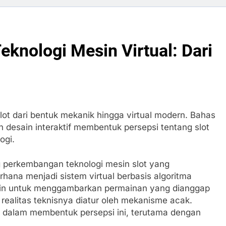
eknologi Mesin Virtual: Dari
slot dari bentuk mekanik hingga virtual modern. Bahas
n desain interaktif membentuk persepsi tentang slot
ogi.
g perkembangan teknologi mesin slot yang
hana menjadi sistem virtual berbasis algoritma
pemain untuk menggambarkan permainan yang dianggap
realitas teknisnya diatur oleh mekanisme acak.
ng dalam membentuk persepsi ini, terutama dengan