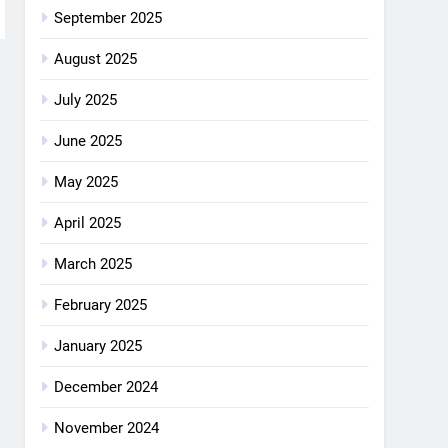
September 2025
August 2025
July 2025
June 2025
May 2025
April 2025
March 2025
February 2025
January 2025
December 2024
November 2024