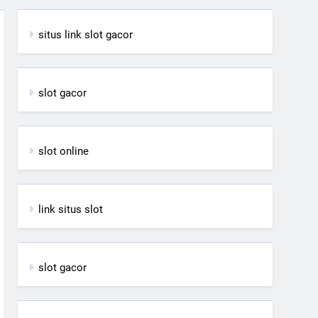
situs link slot gacor
slot gacor
slot online
link situs slot
slot gacor