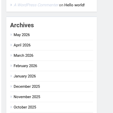
A WordPress Commenter
on
Hello world!
Archives
May 2026
April 2026
March 2026
February 2026
January 2026
December 2025
November 2025
October 2025