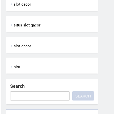
slot gacor
situs slot gacor
slot gacor
slot
Search
SEARCH