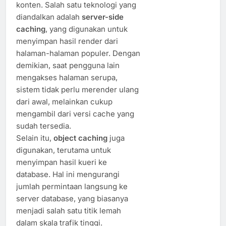
konten. Salah satu teknologi yang
diandalkan adalah
server-side
caching
, yang digunakan untuk
menyimpan hasil render dari
halaman-halaman populer. Dengan
demikian, saat pengguna lain
mengakses halaman serupa,
sistem tidak perlu merender ulang
dari awal, melainkan cukup
mengambil dari versi cache yang
sudah tersedia.
Selain itu,
object caching
juga
digunakan, terutama untuk
menyimpan hasil kueri ke
database. Hal ini mengurangi
jumlah permintaan langsung ke
server database, yang biasanya
menjadi salah satu titik lemah
dalam skala trafik tinggi.