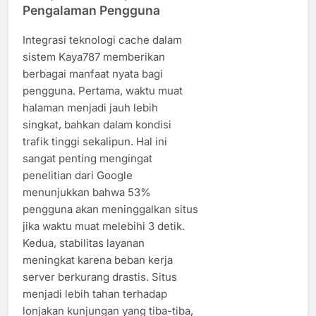
Pengalaman Pengguna
Integrasi teknologi cache dalam
sistem Kaya787 memberikan
berbagai manfaat nyata bagi
pengguna. Pertama, waktu muat
halaman menjadi jauh lebih
singkat, bahkan dalam kondisi
trafik tinggi sekalipun. Hal ini
sangat penting mengingat
penelitian dari Google
menunjukkan bahwa 53%
pengguna akan meninggalkan situs
jika waktu muat melebihi 3 detik.
Kedua, stabilitas layanan
meningkat karena beban kerja
server berkurang drastis. Situs
menjadi lebih tahan terhadap
lonjakan kunjungan yang tiba-tiba,