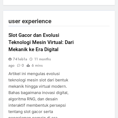
user experience
Slot Gacor dan Evolusi
Teknologi Mesin Virtual: Dari
Mekanik ke Era Digital
741eb1a
11 months
ago
0
6 mins
Artikel ini mengulas evolusi
teknologi mesin slot dari bentuk
mekanik hingga virtual modern.
Bahas bagaimana inovasi digital,
algoritma RNG, dan desain
interaktif membentuk persepsi
tentang slot gacor serta
pengalaman pemain di era