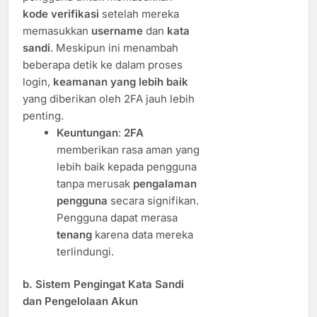
kode verifikasi
setelah mereka
memasukkan
username
dan
kata
sandi
. Meskipun ini menambah
beberapa detik ke dalam proses
login,
keamanan yang lebih baik
yang diberikan oleh 2FA jauh lebih
penting.
Keuntungan
:
2FA
memberikan rasa aman yang
lebih baik kepada pengguna
tanpa merusak
pengalaman
pengguna
secara signifikan.
Pengguna dapat merasa
tenang
karena data mereka
terlindungi.
b.
Sistem Pengingat Kata Sandi
dan Pengelolaan Akun