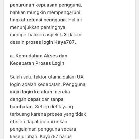
penurunan kepuasan pengguna
,
bahkan mungkin mempengaruhi
tingkat retensi pengguna
. Hal ini
menunjukkan pentingnya
memperhatikan
aspek UX
dalam
desain
proses login Kaya787
.
a.
Kemudahan Akses dan
Kecepatan Proses Login
Salah satu faktor utama dalam
UX
login adalah kecepatan. Pengguna
ingin
login ke akun
mereka
dengan
cepat
dan
tanpa
hambatan
. Setiap detik yang
terbuang karena proses yang tidak
efisien dapat menurunkan
pengalaman pengguna secara
keseluruhan. Kaya787 harus