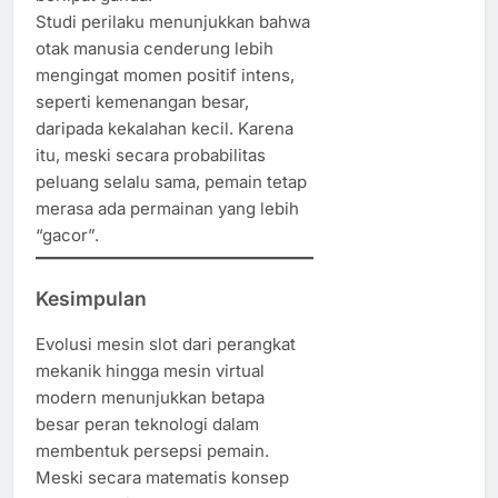
Studi perilaku menunjukkan bahwa
otak manusia cenderung lebih
mengingat momen positif intens,
seperti kemenangan besar,
daripada kekalahan kecil. Karena
itu, meski secara probabilitas
peluang selalu sama, pemain tetap
merasa ada permainan yang lebih
“gacor”.
Kesimpulan
Evolusi mesin slot dari perangkat
mekanik hingga mesin virtual
modern menunjukkan betapa
besar peran teknologi dalam
membentuk persepsi pemain.
Meski secara matematis konsep