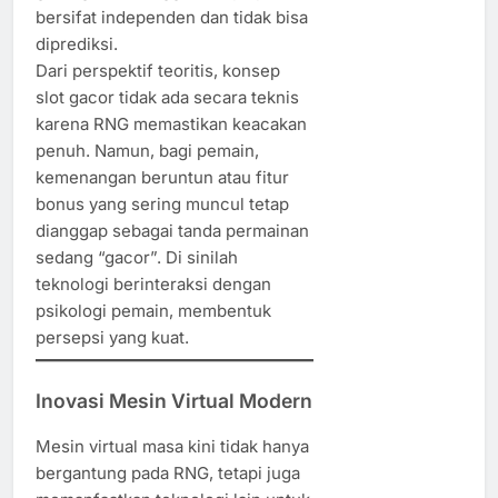
bersifat independen dan tidak bisa
diprediksi.
Dari perspektif teoritis, konsep
slot gacor tidak ada secara teknis
karena RNG memastikan keacakan
penuh. Namun, bagi pemain,
kemenangan beruntun atau fitur
bonus yang sering muncul tetap
dianggap sebagai tanda permainan
sedang “gacor”. Di sinilah
teknologi berinteraksi dengan
psikologi pemain, membentuk
persepsi yang kuat.
Inovasi Mesin Virtual Modern
Mesin virtual masa kini tidak hanya
bergantung pada RNG, tetapi juga