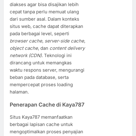
diakses agar bisa disajikan lebih
cepat tanpa perlu memuat ulang
dari sumber asal. Dalam konteks
situs web, cache dapat diterapkan
pada berbagai level, seperti
browser cache
,
server-side cache
,
object cache
, dan
content delivery
network (CDN)
. Teknologi ini
dirancang untuk memangkas
waktu respons server, mengurangi
beban pada database, serta
mempercepat proses loading
halaman.
Penerapan Cache di Kaya787
Situs Kaya787 memanfaatkan
berbagai lapisan cache untuk
mengoptimalkan proses penyajian