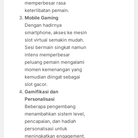
memperbesar rasa
keterlibatan pemain.
Mobile Gaming
Dengan hadirnya
smartphone, akses ke mesin
slot virtual semakin mudah.
Sesi bermain singkat namun
intens memperbesar
peluang pemain mengalami
momen kemenangan yang
kemudian diingat sebagai
slot gacor.
Gamifikasi dan
Personalisasi
Beberapa pengembang
menambahkan sistem level,
pencapaian, dan hadiah
personalisasi untuk
meningkatkan engagement.