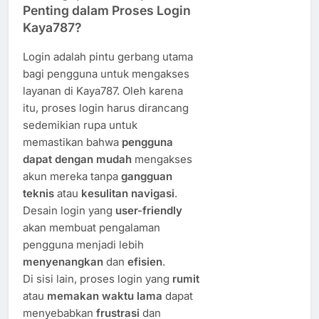
Penting dalam Proses Login
Kaya787?
Login adalah pintu gerbang utama
bagi pengguna untuk mengakses
layanan di Kaya787. Oleh karena
itu, proses login harus dirancang
sedemikian rupa untuk
memastikan bahwa
pengguna
dapat dengan mudah
mengakses
akun mereka tanpa
gangguan
teknis
atau
kesulitan navigasi
.
Desain login yang
user-friendly
akan membuat pengalaman
pengguna menjadi lebih
menyenangkan
dan
efisien
.
Di sisi lain, proses login yang
rumit
atau
memakan waktu lama
dapat
menyebabkan
frustrasi
dan