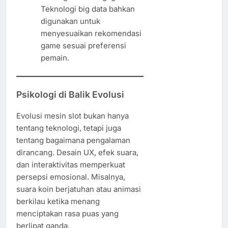
Teknologi big data bahkan
digunakan untuk
menyesuaikan rekomendasi
game sesuai preferensi
pemain.
Psikologi di Balik Evolusi
Evolusi mesin slot bukan hanya
tentang teknologi, tetapi juga
tentang bagaimana pengalaman
dirancang. Desain UX, efek suara,
dan interaktivitas memperkuat
persepsi emosional. Misalnya,
suara koin berjatuhan atau animasi
berkilau ketika menang
menciptakan rasa puas yang
berlipat ganda.