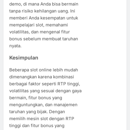
demo, di mana Anda bisa bermain
tanpa risiko kehilangan uang. Ini
memberi Anda kesempatan untuk
mempelajari slot, memahami
volatilitas, dan mengenal fitur
bonus sebelum membuat taruhan
nyata.
Kesimpulan
Beberapa slot online lebih mudah
dimenangkan karena kombinasi
berbagai faktor seperti RTP tinggi,
volatilitas yang sesuai dengan gaya
bermain, fitur bonus yang
menguntungkan, dan manajemen
taruhan yang bijak. Dengan
memilih mesin slot dengan RTP
tinggi dan fitur bonus yang