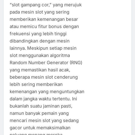
“slot gampang cor,” yang merujuk
pada mesin slot yang sering
memberikan kemenangan besar
atau memicu fitur bonus dengan
frekuensi yang lebih tinggi
dibandingkan dengan mesin
lainnya. Meskipun setiap mesin
slot menggunakan algoritma
Random Number Generator (RNG)
yang memastikan hasil acak,
beberapa mesin slot cenderung
lebih sering memberikan
kemenangan yang menguntungkan
dalam jangka waktu tertentu. Ini
bukanlah suatu jaminan pasti,
namun banyak pemain yang
mencari mesin slot yang sedang
gacor untuk memaksimalkan
peluang menang mereka.