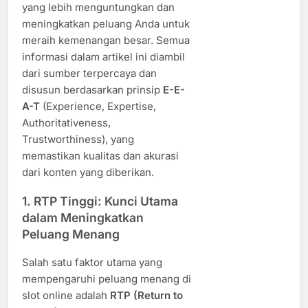
yang lebih menguntungkan dan
meningkatkan peluang Anda untuk
meraih kemenangan besar. Semua
informasi dalam artikel ini diambil
dari sumber terpercaya dan
disusun berdasarkan prinsip
E-E-
A-T
(Experience, Expertise,
Authoritativeness,
Trustworthiness), yang
memastikan kualitas dan akurasi
dari konten yang diberikan.
1.
RTP Tinggi: Kunci Utama
dalam Meningkatkan
Peluang Menang
Salah satu faktor utama yang
mempengaruhi peluang menang di
slot online adalah
RTP (Return to