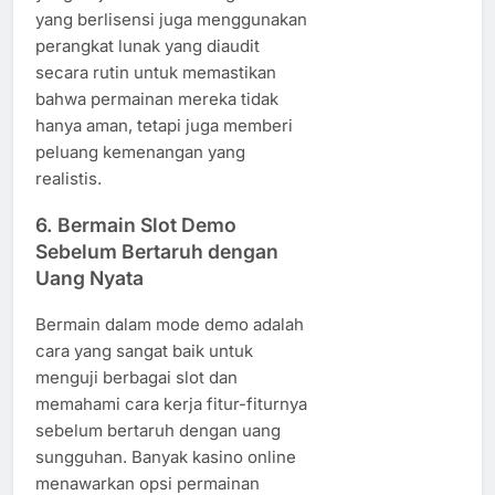
yang berlisensi juga menggunakan
perangkat lunak yang diaudit
secara rutin untuk memastikan
bahwa permainan mereka tidak
hanya aman, tetapi juga memberi
peluang kemenangan yang
realistis.
6.
Bermain Slot Demo
Sebelum Bertaruh dengan
Uang Nyata
Bermain dalam mode demo adalah
cara yang sangat baik untuk
menguji berbagai slot dan
memahami cara kerja fitur-fiturnya
sebelum bertaruh dengan uang
sungguhan. Banyak kasino online
menawarkan opsi permainan