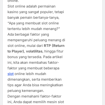
online.
Slot online adalah permainan
kasino yang sangat populer, tetapi
banyak pemain bertanya-tanya,
“Apa yang membuat slot online
tertentu lebih mudah menang?”
Ada berbagai faktor yang
mempengaruhi peluang menang di
slot online, mulai dari
RTP (Return
to Player)
,
volatilitas
, hingga fitur
bonus yang tersedia. Pada artikel
ini, kita akan membahas faktor-
faktor yang membuat beberapa
slot
online lebih mudah
dimenangkan, serta memberikan
tips agar Anda bisa meningkatkan
peluang kemenangan.
Dengan memahami faktor-faktor
ini, Anda dapat memilih mesin slot