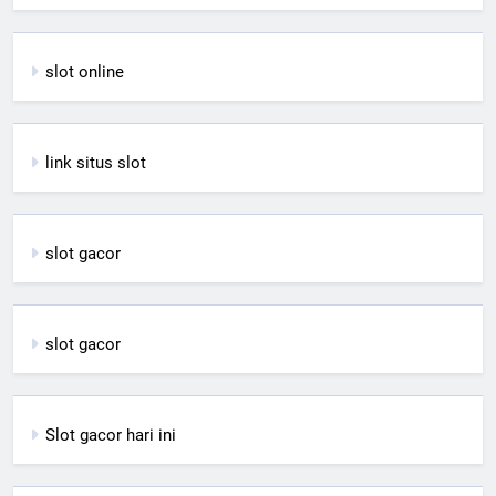
slot online
link situs slot
slot gacor
slot gacor
Slot gacor hari ini