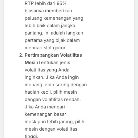
RTP lebih dari 95%
biasanya memberikan
peluang kemenangan yang
lebih baik dalam jangka
panjang. Ini adalah langkah
pertama yang bijak dalam
mencari slot gacor.
Pertimbangkan Volatilitas
Mesin
Tentukan jenis
volatilitas yang Anda
inginkan. Jika Anda ingin
menang lebih sering dengan
hadiah kecil, pilih mesin
dengan volatilitas rendah.
Jika Anda mencari
kemenangan besar
meskipun lebih jarang, pilih
mesin dengan volatilitas
tinggi.