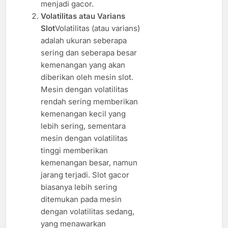
menjadi gacor.
Volatilitas atau Varians
Slot
Volatilitas (atau varians)
adalah ukuran seberapa
sering dan seberapa besar
kemenangan yang akan
diberikan oleh mesin slot.
Mesin dengan volatilitas
rendah sering memberikan
kemenangan kecil yang
lebih sering, sementara
mesin dengan volatilitas
tinggi memberikan
kemenangan besar, namun
jarang terjadi. Slot gacor
biasanya lebih sering
ditemukan pada mesin
dengan volatilitas sedang,
yang menawarkan