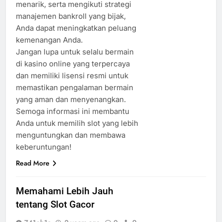
menarik, serta mengikuti strategi
manajemen bankroll yang bijak,
Anda dapat meningkatkan peluang
kemenangan Anda.
Jangan lupa untuk selalu bermain
di kasino online yang terpercaya
dan memiliki lisensi resmi untuk
memastikan pengalaman bermain
yang aman dan menyenangkan.
Semoga informasi ini membantu
Anda untuk memilih slot yang lebih
menguntungkan dan membawa
keberuntungan!
Read More
Memahami Lebih Jauh
tentang Slot Gacor