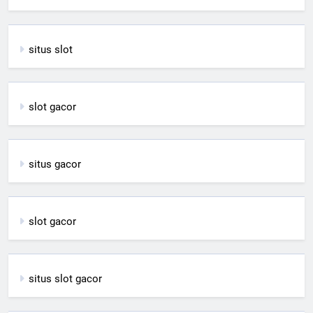
situs slot
slot gacor
situs gacor
slot gacor
situs slot gacor