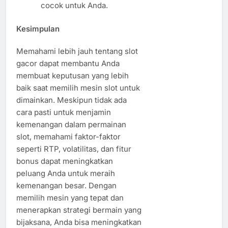
cocok untuk Anda.
Kesimpulan
Memahami lebih jauh tentang slot
gacor dapat membantu Anda
membuat keputusan yang lebih
baik saat memilih mesin slot untuk
dimainkan. Meskipun tidak ada
cara pasti untuk menjamin
kemenangan dalam permainan
slot, memahami faktor-faktor
seperti RTP, volatilitas, dan fitur
bonus dapat meningkatkan
peluang Anda untuk meraih
kemenangan besar. Dengan
memilih mesin yang tepat dan
menerapkan strategi bermain yang
bijaksana, Anda bisa meningkatkan