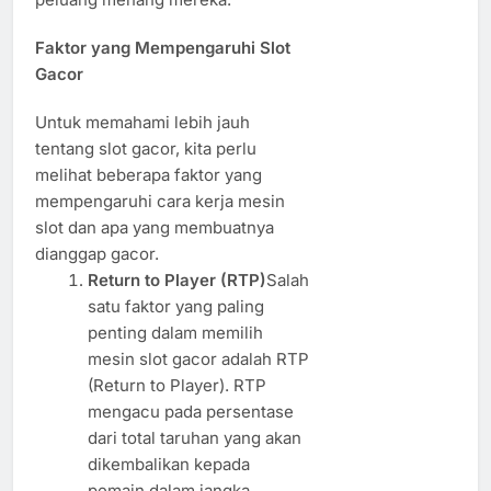
Faktor yang Mempengaruhi Slot
Gacor
Untuk memahami lebih jauh
tentang slot gacor, kita perlu
melihat beberapa faktor yang
mempengaruhi cara kerja mesin
slot dan apa yang membuatnya
dianggap gacor.
Return to Player (RTP)
Salah
satu faktor yang paling
penting dalam memilih
mesin slot gacor adalah RTP
(Return to Player). RTP
mengacu pada persentase
dari total taruhan yang akan
dikembalikan kepada
pemain dalam jangka