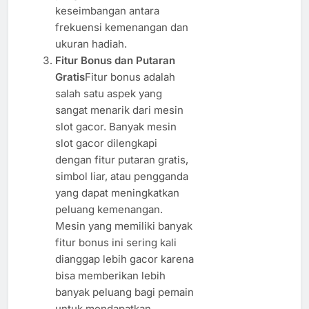
keseimbangan antara
frekuensi kemenangan dan
ukuran hadiah.
Fitur Bonus dan Putaran
Gratis
Fitur bonus adalah
salah satu aspek yang
sangat menarik dari mesin
slot gacor. Banyak mesin
slot gacor dilengkapi
dengan fitur putaran gratis,
simbol liar, atau pengganda
yang dapat meningkatkan
peluang kemenangan.
Mesin yang memiliki banyak
fitur bonus ini sering kali
dianggap lebih gacor karena
bisa memberikan lebih
banyak peluang bagi pemain
untuk mendapatkan