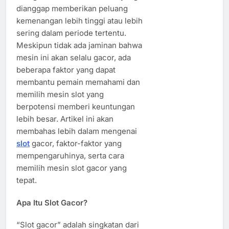
dianggap memberikan peluang
kemenangan lebih tinggi atau lebih
sering dalam periode tertentu.
Meskipun tidak ada jaminan bahwa
mesin ini akan selalu gacor, ada
beberapa faktor yang dapat
membantu pemain memahami dan
memilih mesin slot yang
berpotensi memberi keuntungan
lebih besar. Artikel ini akan
membahas lebih dalam mengenai
slot
gacor, faktor-faktor yang
mempengaruhinya, serta cara
memilih mesin slot gacor yang
tepat.
Apa Itu Slot Gacor?
“Slot gacor” adalah singkatan dari