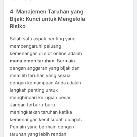
4.
Manajemen Taruhan yang
Bijak: Kunci untuk Mengelola
Risiko
Salah satu aspek penting yang
mempengaruhi peluang
kemenangan di slot online adalah
manajemen taruhan
. Bermain
dengan anggaran yang bijak dan
memilih taruhan yang sesuai
dengan kemampuan Anda adalah
langkah penting untuk
menghindari kerugian besar.
Jangan terburu-buru
meningkatkan taruhan ketika
kemenangan kecil sudah didapat.
Pemain yang bermain dengan
taruhan yang lebih rendah