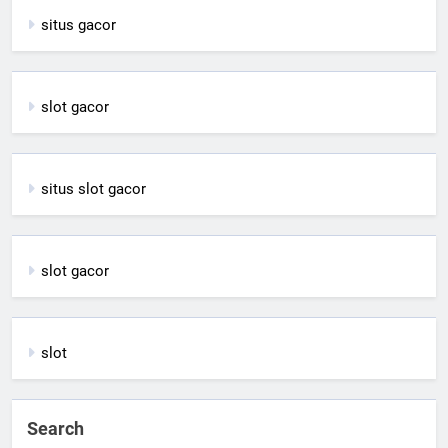
situs gacor
slot gacor
situs slot gacor
slot gacor
slot
Search