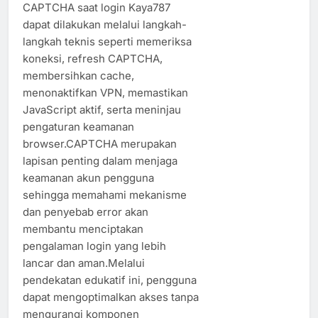
CAPTCHA saat login Kaya787
dapat dilakukan melalui langkah-
langkah teknis seperti memeriksa
koneksi, refresh CAPTCHA,
membersihkan cache,
menonaktifkan VPN, memastikan
JavaScript aktif, serta meninjau
pengaturan keamanan
browser.CAPTCHA merupakan
lapisan penting dalam menjaga
keamanan akun pengguna
sehingga memahami mekanisme
dan penyebab error akan
membantu menciptakan
pengalaman login yang lebih
lancar dan aman.Melalui
pendekatan edukatif ini, pengguna
dapat mengoptimalkan akses tanpa
mengurangi komponen