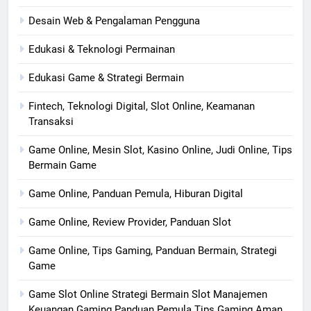
Desain Web & Pengalaman Pengguna
Edukasi & Teknologi Permainan
Edukasi Game & Strategi Bermain
Fintech, Teknologi Digital, Slot Online, Keamanan
Transaksi
Game Online, Mesin Slot, Kasino Online, Judi Online, Tips
Bermain Game
Game Online, Panduan Pemula, Hiburan Digital
Game Online, Review Provider, Panduan Slot
Game Online, Tips Gaming, Panduan Bermain, Strategi
Game
Game Slot Online Strategi Bermain Slot Manajemen
Keuangan Gaming Panduan Pemula Tips Gaming Aman