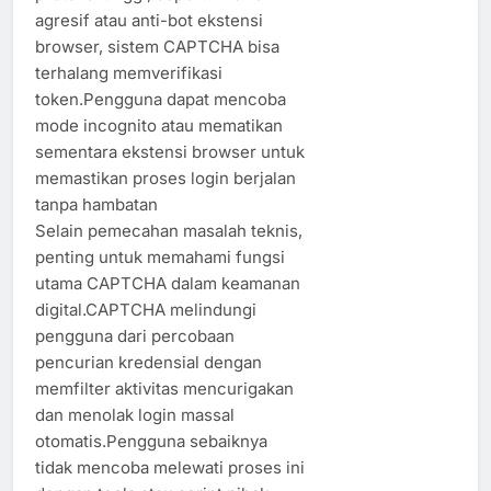
agresif atau anti-bot ekstensi
browser, sistem CAPTCHA bisa
terhalang memverifikasi
token.Pengguna dapat mencoba
mode incognito atau mematikan
sementara ekstensi browser untuk
memastikan proses login berjalan
tanpa hambatan
Selain pemecahan masalah teknis,
penting untuk memahami fungsi
utama CAPTCHA dalam keamanan
digital.CAPTCHA melindungi
pengguna dari percobaan
pencurian kredensial dengan
memfilter aktivitas mencurigakan
dan menolak login massal
otomatis.Pengguna sebaiknya
tidak mencoba melewati proses ini