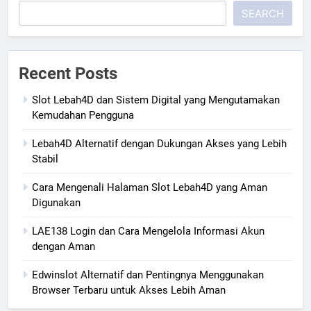
SEARCH
Recent Posts
Slot Lebah4D dan Sistem Digital yang Mengutamakan
Kemudahan Pengguna
Lebah4D Alternatif dengan Dukungan Akses yang Lebih
Stabil
Cara Mengenali Halaman Slot Lebah4D yang Aman
Digunakan
LAE138 Login dan Cara Mengelola Informasi Akun
dengan Aman
Edwinslot Alternatif dan Pentingnya Menggunakan
Browser Terbaru untuk Akses Lebih Aman