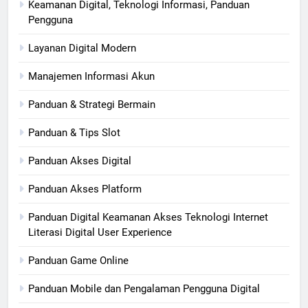
Keamanan Digital, Teknologi Informasi, Panduan
Pengguna
Layanan Digital Modern
Manajemen Informasi Akun
Panduan & Strategi Bermain
Panduan & Tips Slot
Panduan Akses Digital
Panduan Akses Platform
Panduan Digital Keamanan Akses Teknologi Internet
Literasi Digital User Experience
Panduan Game Online
Panduan Mobile dan Pengalaman Pengguna Digital