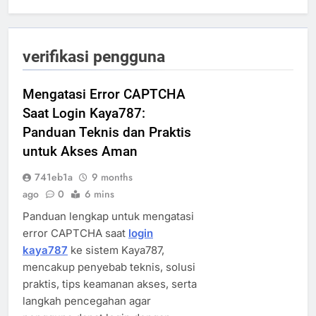
verifikasi pengguna
Mengatasi Error CAPTCHA
Saat Login Kaya787:
Panduan Teknis dan Praktis
untuk Akses Aman
741eb1a
9 months
ago
0
6 mins
Panduan lengkap untuk mengatasi
error CAPTCHA saat
login
kaya787
ke sistem Kaya787,
mencakup penyebab teknis, solusi
praktis, tips keamanan akses, serta
langkah pencegahan agar