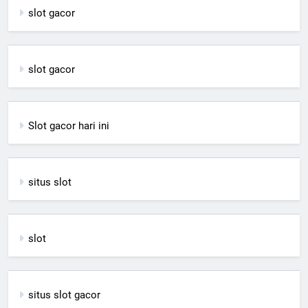
slot gacor
slot gacor
Slot gacor hari ini
situs slot
slot
situs slot gacor