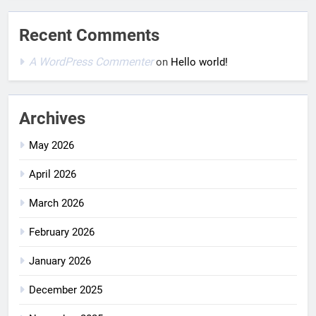
Recent Comments
A WordPress Commenter
on
Hello world!
Archives
May 2026
April 2026
March 2026
February 2026
January 2026
December 2025