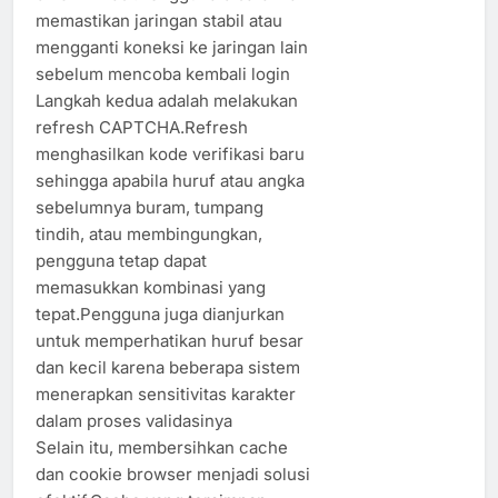
memastikan jaringan stabil atau
mengganti koneksi ke jaringan lain
sebelum mencoba kembali login
Langkah kedua adalah melakukan
refresh CAPTCHA.Refresh
menghasilkan kode verifikasi baru
sehingga apabila huruf atau angka
sebelumnya buram, tumpang
tindih, atau membingungkan,
pengguna tetap dapat
memasukkan kombinasi yang
tepat.Pengguna juga dianjurkan
untuk memperhatikan huruf besar
dan kecil karena beberapa sistem
menerapkan sensitivitas karakter
dalam proses validasinya
Selain itu, membersihkan cache
dan cookie browser menjadi solusi