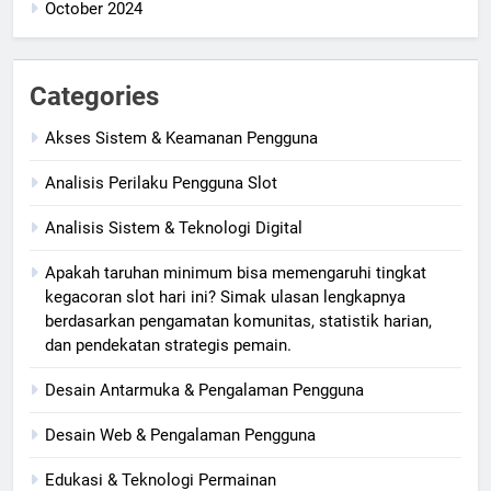
October 2024
Categories
Akses Sistem & Keamanan Pengguna
Analisis Perilaku Pengguna Slot
Analisis Sistem & Teknologi Digital
Apakah taruhan minimum bisa memengaruhi tingkat
kegacoran slot hari ini? Simak ulasan lengkapnya
berdasarkan pengamatan komunitas, statistik harian,
dan pendekatan strategis pemain.
Desain Antarmuka & Pengalaman Pengguna
Desain Web & Pengalaman Pengguna
Edukasi & Teknologi Permainan