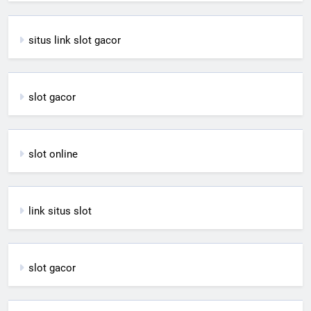
situs link slot gacor
slot gacor
slot online
link situs slot
slot gacor