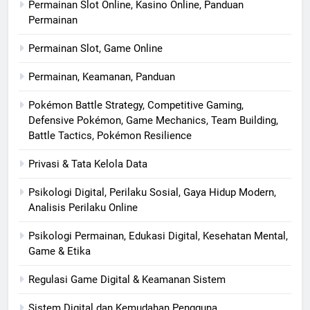
Permainan Slot Online, Kasino Online, Panduan
Permainan
Permainan Slot, Game Online
Permainan, Keamanan, Panduan
Pokémon Battle Strategy, Competitive Gaming,
Defensive Pokémon, Game Mechanics, Team Building,
Battle Tactics, Pokémon Resilience
Privasi & Tata Kelola Data
Psikologi Digital, Perilaku Sosial, Gaya Hidup Modern,
Analisis Perilaku Online
Psikologi Permainan, Edukasi Digital, Kesehatan Mental,
Game & Etika
Regulasi Game Digital & Keamanan Sistem
Sistem Digital dan Kemudahan Pengguna