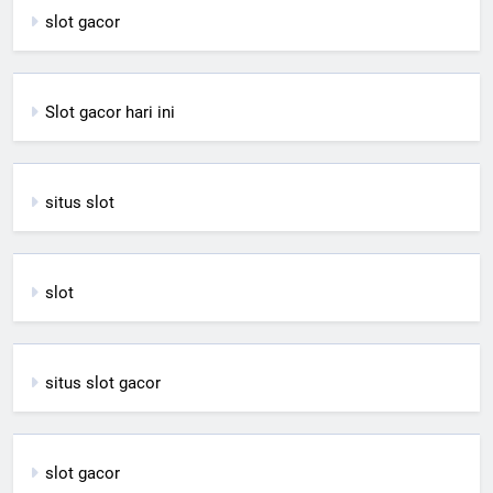
slot gacor
Slot gacor hari ini
situs slot
slot
situs slot gacor
slot gacor