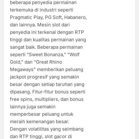
beberapa penyedia permainan
terkemuka di industri seperti
Pragmatic Play, PG Soft, Habanero,
dan lainnya. Mesin slot dari
penyedia ini terkenal dengan RTP
tinggi dan kualitas permainan yang
sangat baik. Beberapa permainan
seperti “Sweet Bonanza,” “Wolf
Gold,” dan “Great Rhino
Megaways” memberikan peluang
jackpot progresif yang semakin
besar dengan setiap taruhan yang
dipasang. Fitur-fitur bonus seperti
free spins, multipliers, dan bonus
lainnya juga semakin
memperbesar peluang untuk
meraih kemenangan besar.
Dengan volatilitas yang seimbang
dan RTP tinggi, slot gacor di