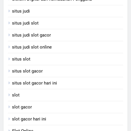
situs judi
situs judi slot
situs judi slot gacor
situs judi slot online
situs slot
situs slot gacor
situs slot gacor hari ini
slot
slot gacor
slot gacor hari ini
Slot Online