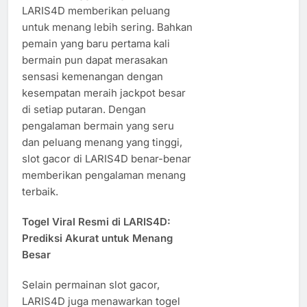
LARIS4D memberikan peluang
untuk menang lebih sering. Bahkan
pemain yang baru pertama kali
bermain pun dapat merasakan
sensasi kemenangan dengan
kesempatan meraih jackpot besar
di setiap putaran. Dengan
pengalaman bermain yang seru
dan peluang menang yang tinggi,
slot gacor di LARIS4D benar-benar
memberikan pengalaman menang
terbaik.
Togel Viral Resmi di LARIS4D:
Prediksi Akurat untuk Menang
Besar
Selain permainan slot gacor,
LARIS4D juga menawarkan togel