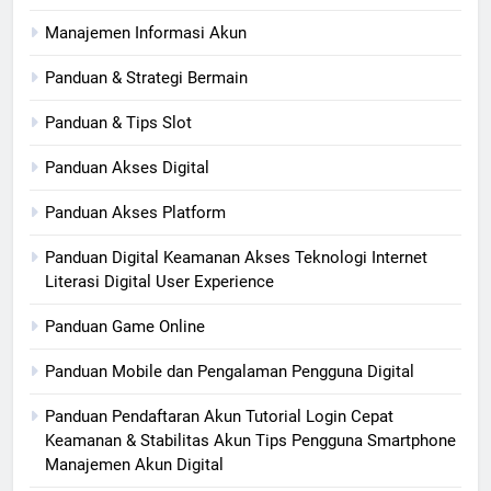
Manajemen Informasi Akun
Panduan & Strategi Bermain
Panduan & Tips Slot
Panduan Akses Digital
Panduan Akses Platform
Panduan Digital Keamanan Akses Teknologi Internet
Literasi Digital User Experience
Panduan Game Online
Panduan Mobile dan Pengalaman Pengguna Digital
Panduan Pendaftaran Akun Tutorial Login Cepat
Keamanan & Stabilitas Akun Tips Pengguna Smartphone
Manajemen Akun Digital