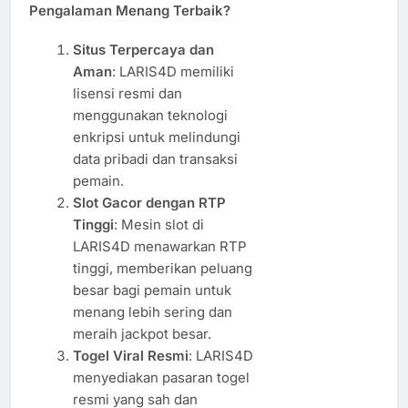
Pengalaman Menang Terbaik?
Situs Terpercaya dan
Aman
: LARIS4D memiliki
lisensi resmi dan
menggunakan teknologi
enkripsi untuk melindungi
data pribadi dan transaksi
pemain.
Slot Gacor dengan RTP
Tinggi
: Mesin slot di
LARIS4D menawarkan RTP
tinggi, memberikan peluang
besar bagi pemain untuk
menang lebih sering dan
meraih jackpot besar.
Togel Viral Resmi
: LARIS4D
menyediakan pasaran togel
resmi yang sah dan