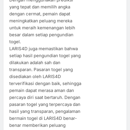
yang tepat dan memilih angka
dengan cermat, pemain dapat
meningkatkan peluang mereka
untuk meraih kemenangan lebih
besar dalam setiap pengundian
togel.
LARIS4D juga memastikan bahwa
setiap hasil pengundian togel yang
dilakukan adalah sah dan
transparan. Pasaran togel yang
disediakan oleh LARIS4D
terverifikasi dengan baik, sehingga
pemain dapat merasa aman dan
percaya diri saat bertaruh. Dengan
pasaran togel yang terpercaya dan
hasil yang transparan, pengalaman
bermain togel di LARIS4D benar-
benar memberikan peluang