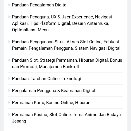
Panduan Pengalaman Digital
Panduan Pengguna, UX & User Experience, Navigasi
Aplikasi, Tips Platform Digital, Desain Antarmuka,
Optimalisasi Menu
Panduan Penggunaan Situs, Akses Slot Online, Edukasi
Pemain, Pengalaman Pengguna, Sistem Navigasi Digital
Panduan Slot, Strategi Permainan, Hiburan Digital, Bonus
dan Promosi, Manajemen Bankroll
Panduan, Taruhan Online, Teknologi
Pengalaman Pengguna & Keamanan Digital
Permainan Kartu, Kasino Online, Hiburan
Permainan Kasino, Slot Online, Tema Anime dan Budaya
Jepang