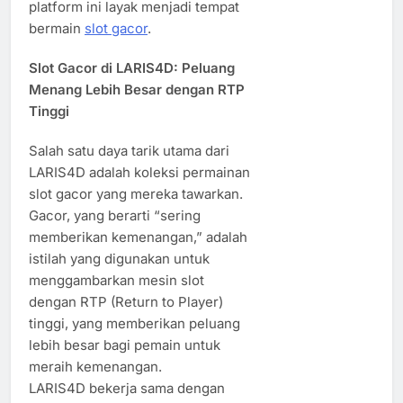
platform ini layak menjadi tempat
bermain
slot gacor
.
Slot Gacor di LARIS4D: Peluang
Menang Lebih Besar dengan RTP
Tinggi
Salah satu daya tarik utama dari
LARIS4D adalah koleksi permainan
slot gacor yang mereka tawarkan.
Gacor, yang berarti “sering
memberikan kemenangan,” adalah
istilah yang digunakan untuk
menggambarkan mesin slot
dengan RTP (Return to Player)
tinggi, yang memberikan peluang
lebih besar bagi pemain untuk
meraih kemenangan.
LARIS4D bekerja sama dengan