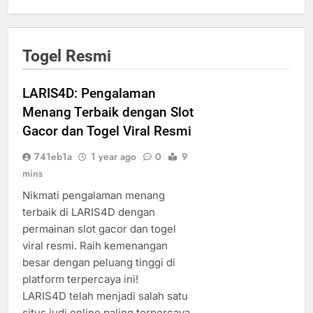
Togel Resmi
LARIS4D: Pengalaman
Menang Terbaik dengan Slot
Gacor dan Togel Viral Resmi
741eb1a
1 year ago
0
9
mins
Nikmati pengalaman menang
terbaik di LARIS4D dengan
permainan slot gacor dan togel
viral resmi. Raih kemenangan
besar dengan peluang tinggi di
platform terpercaya ini!
LARIS4D telah menjadi salah satu
situs judi online paling terpercaya