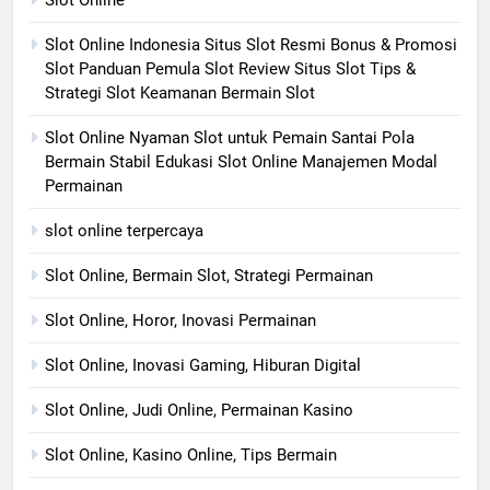
Slot Online Indonesia Situs Slot Resmi Bonus & Promosi
Slot Panduan Pemula Slot Review Situs Slot Tips &
Strategi Slot Keamanan Bermain Slot
Slot Online Nyaman Slot untuk Pemain Santai Pola
Bermain Stabil Edukasi Slot Online Manajemen Modal
Permainan
slot online terpercaya
Slot Online, Bermain Slot, Strategi Permainan
Slot Online, Horor, Inovasi Permainan
Slot Online, Inovasi Gaming, Hiburan Digital
Slot Online, Judi Online, Permainan Kasino
Slot Online, Kasino Online, Tips Bermain