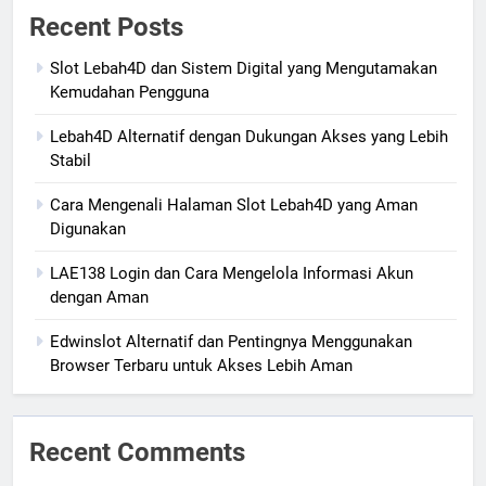
Recent Posts
Slot Lebah4D dan Sistem Digital yang Mengutamakan
Kemudahan Pengguna
Lebah4D Alternatif dengan Dukungan Akses yang Lebih
Stabil
Cara Mengenali Halaman Slot Lebah4D yang Aman
Digunakan
LAE138 Login dan Cara Mengelola Informasi Akun
dengan Aman
Edwinslot Alternatif dan Pentingnya Menggunakan
Browser Terbaru untuk Akses Lebih Aman
Recent Comments