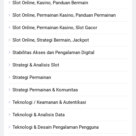
Slot Online, Kasino, Panduan Bermain
Slot Online, Permainan Kasino, Panduan Permainan
Slot Online, Permainan Kasino, Slot Gacor
Slot Online, Strategi Bermain, Jackpot
Stabilitas Akses dan Pengalaman Digital
Strategi & Analisis Slot
Strategi Permainan
Strategi Permainan & Komunitas
Teknologi / Keamanan & Autentikasi
Teknologi & Analisis Data
Teknologi & Desain Pengalaman Pengguna