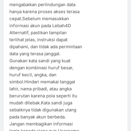
mengabaikan perlindungan data
hanya karena proses akses terasa
cepat.Sebelum memasukkan
informasi akun pada Lebah4D
Alternatif, pastikan tampilan
terlihat jelas, instruksi dapat
dipahami, dan tidak ada permintaan
data yang terasa janggal.
Gunakan kata sandi yang kuat
dengan kombinasi huruf besar,
huruf kecil, angka, dan
simbol.Hindari memakai tanggal
lahir, nama pribadi, atau angka
berurutan karena pola seperti itu
mudah ditebak.Kata sandi juga
sebaiknya tidak digunakan ulang
pada banyak akun berbeda.
Jangan membagikan informasi
login kepada siapa pun.Username,