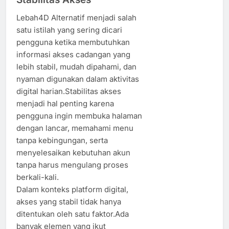
Lebah4D Alternatif menjadi salah
satu istilah yang sering dicari
pengguna ketika membutuhkan
informasi akses cadangan yang
lebih stabil, mudah dipahami, dan
nyaman digunakan dalam aktivitas
digital harian.Stabilitas akses
menjadi hal penting karena
pengguna ingin membuka halaman
dengan lancar, memahami menu
tanpa kebingungan, serta
menyelesaikan kebutuhan akun
tanpa harus mengulang proses
berkali-kali.
Dalam konteks platform digital,
akses yang stabil tidak hanya
ditentukan oleh satu faktor.Ada
banyak elemen yang ikut