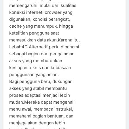
memengaruhi, mulai dari kualitas
koneksi internet, browser yang
digunakan, kondisi perangkat,
cache yang menumpuk, hingga
ketelitian pengguna saat
memasukkan data akun.Karena itu,
Lebah4D Alternatif perlu dipahami
sebagai bagian dari pengalaman
akses yang membutuhkan
kesiapan teknis dan kebiasaan
penggunaan yang aman.
Bagi pengguna baru, dukungan
akses yang stabil membantu
proses adaptasi menjadi lebih
mudah.Mereka dapat mengenali
menu awal, membaca instruksi,
memahami bagian bantuan, dan
menjaga akun dengan lebih