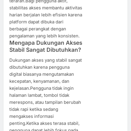
terarah.Bagi pengguna aktif,
stabilitas akses membantu aktivitas
harian berjalan lebih efisien karena
platform dapat dibuka dari
berbagai perangkat dengan
pengalaman yang lebih konsisten.
Mengapa Dukungan Akses
Stabil Sangat Dibutuhkan?
Dukungan akses yang stabil sangat
dibutuhkan karena pengguna
digital biasanya mengutamakan
kecepatan, kenyamanan, dan
kejelasan.Pengguna tidak ingin
halaman lambat, tombol tidak
merespons, atau tampilan berubah
tidak rapi ketika sedang
mengakses informasi
penting.Ketika akses terasa stabil,
pengguna dapat lebih fokus pada