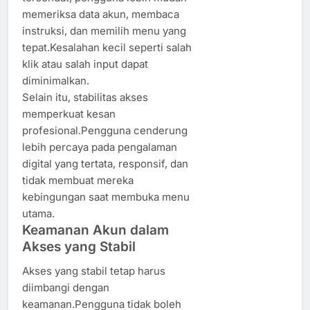
memeriksa data akun, membaca
instruksi, dan memilih menu yang
tepat.Kesalahan kecil seperti salah
klik atau salah input dapat
diminimalkan.
Selain itu, stabilitas akses
memperkuat kesan
profesional.Pengguna cenderung
lebih percaya pada pengalaman
digital yang tertata, responsif, dan
tidak membuat mereka
kebingungan saat membuka menu
utama.
Keamanan Akun dalam
Akses yang Stabil
Akses yang stabil tetap harus
diimbangi dengan
keamanan.Pengguna tidak boleh