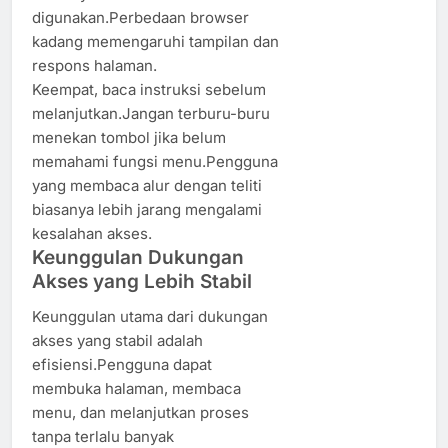
digunakan.Perbedaan browser
kadang memengaruhi tampilan dan
respons halaman.
Keempat, baca instruksi sebelum
melanjutkan.Jangan terburu-buru
menekan tombol jika belum
memahami fungsi menu.Pengguna
yang membaca alur dengan teliti
biasanya lebih jarang mengalami
kesalahan akses.
Keunggulan Dukungan
Akses yang Lebih Stabil
Keunggulan utama dari dukungan
akses yang stabil adalah
efisiensi.Pengguna dapat
membuka halaman, membaca
menu, dan melanjutkan proses
tanpa terlalu banyak