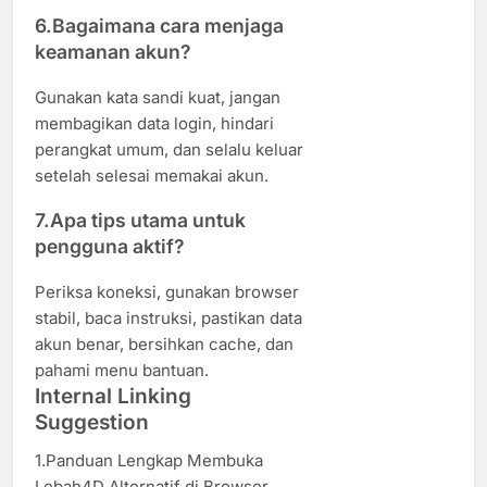
6.Bagaimana cara menjaga
keamanan akun?
Gunakan kata sandi kuat, jangan
membagikan data login, hindari
perangkat umum, dan selalu keluar
setelah selesai memakai akun.
7.Apa tips utama untuk
pengguna aktif?
Periksa koneksi, gunakan browser
stabil, baca instruksi, pastikan data
akun benar, bersihkan cache, dan
pahami menu bantuan.
Internal Linking
Suggestion
1.Panduan Lengkap Membuka
Lebah4D Alternatif di Browser