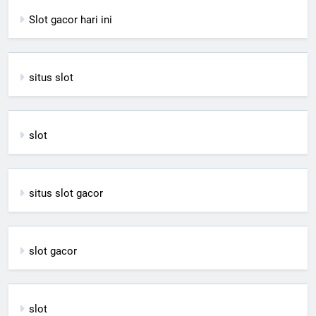
Slot gacor hari ini
situs slot
slot
situs slot gacor
slot gacor
slot