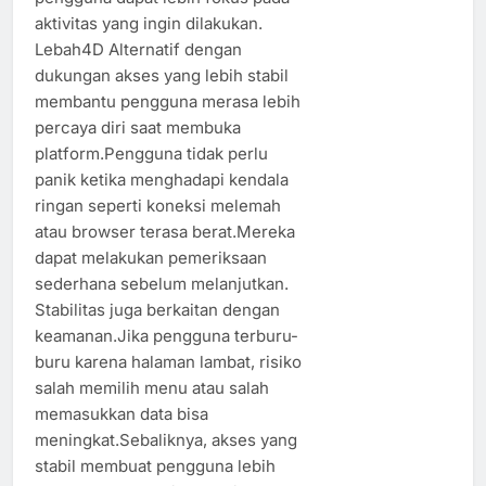
aktivitas yang ingin dilakukan.
Lebah4D Alternatif dengan
dukungan akses yang lebih stabil
membantu pengguna merasa lebih
percaya diri saat membuka
platform.Pengguna tidak perlu
panik ketika menghadapi kendala
ringan seperti koneksi melemah
atau browser terasa berat.Mereka
dapat melakukan pemeriksaan
sederhana sebelum melanjutkan.
Stabilitas juga berkaitan dengan
keamanan.Jika pengguna terburu-
buru karena halaman lambat, risiko
salah memilih menu atau salah
memasukkan data bisa
meningkat.Sebaliknya, akses yang
stabil membuat pengguna lebih