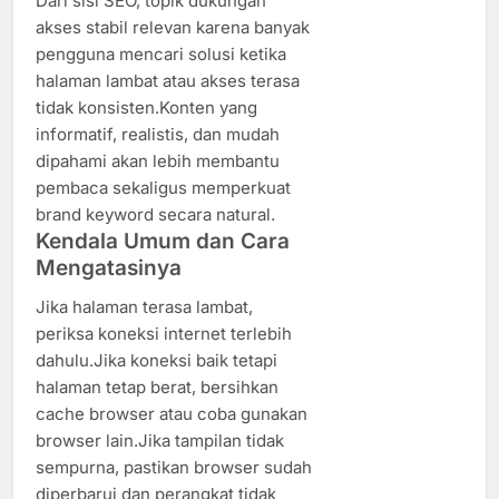
Dari sisi SEO, topik dukungan
akses stabil relevan karena banyak
pengguna mencari solusi ketika
halaman lambat atau akses terasa
tidak konsisten.Konten yang
informatif, realistis, dan mudah
dipahami akan lebih membantu
pembaca sekaligus memperkuat
brand keyword secara natural.
Kendala Umum dan Cara
Mengatasinya
Jika halaman terasa lambat,
periksa koneksi internet terlebih
dahulu.Jika koneksi baik tetapi
halaman tetap berat, bersihkan
cache browser atau coba gunakan
browser lain.Jika tampilan tidak
sempurna, pastikan browser sudah
diperbarui dan perangkat tidak