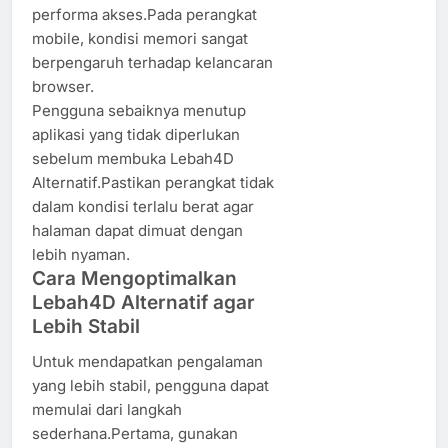
performa akses.Pada perangkat
mobile, kondisi memori sangat
berpengaruh terhadap kelancaran
browser.
Pengguna sebaiknya menutup
aplikasi yang tidak diperlukan
sebelum membuka Lebah4D
Alternatif.Pastikan perangkat tidak
dalam kondisi terlalu berat agar
halaman dapat dimuat dengan
lebih nyaman.
Cara Mengoptimalkan
Lebah4D Alternatif agar
Lebih Stabil
Untuk mendapatkan pengalaman
yang lebih stabil, pengguna dapat
memulai dari langkah
sederhana.Pertama, gunakan