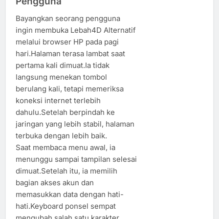
Pengguna
Bayangkan seorang pengguna
ingin membuka Lebah4D Alternatif
melalui browser HP pada pagi
hari.Halaman terasa lambat saat
pertama kali dimuat.Ia tidak
langsung menekan tombol
berulang kali, tetapi memeriksa
koneksi internet terlebih
dahulu.Setelah berpindah ke
jaringan yang lebih stabil, halaman
terbuka dengan lebih baik.
Saat membaca menu awal, ia
menunggu sampai tampilan selesai
dimuat.Setelah itu, ia memilih
bagian akses akun dan
memasukkan data dengan hati-
hati.Keyboard ponsel sempat
mengubah salah satu karakter,