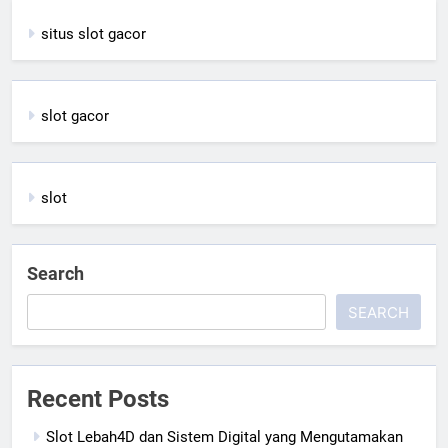
situs slot gacor
slot gacor
slot
Search
SEARCH
Recent Posts
Slot Lebah4D dan Sistem Digital yang Mengutamakan