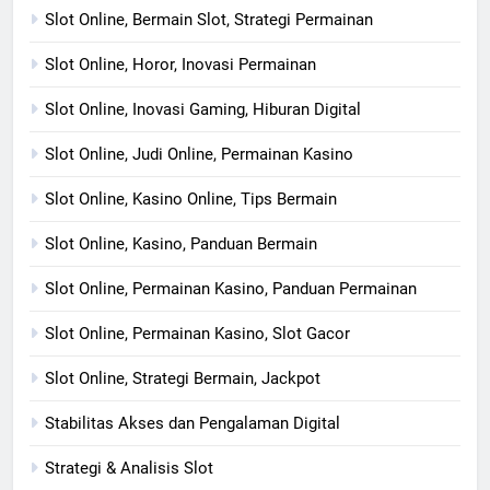
Slot Online, Bermain Slot, Strategi Permainan
Slot Online, Horor, Inovasi Permainan
Slot Online, Inovasi Gaming, Hiburan Digital
Slot Online, Judi Online, Permainan Kasino
Slot Online, Kasino Online, Tips Bermain
Slot Online, Kasino, Panduan Bermain
Slot Online, Permainan Kasino, Panduan Permainan
Slot Online, Permainan Kasino, Slot Gacor
Slot Online, Strategi Bermain, Jackpot
Stabilitas Akses dan Pengalaman Digital
Strategi & Analisis Slot