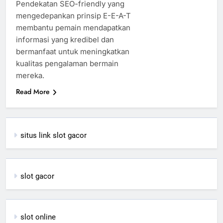
Pendekatan SEO-friendly yang
mengedepankan prinsip E-E-A-T
membantu pemain mendapatkan
informasi yang kredibel dan
bermanfaat untuk meningkatkan
kualitas pengalaman bermain
mereka.
Read More
situs link slot gacor
slot gacor
slot online