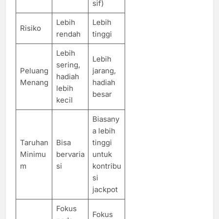
sif)
Lebih
Lebih
Risiko
rendah
tinggi
Lebih
Lebih
sering,
Peluang
jarang,
hadiah
Menang
hadiah
lebih
besar
kecil
Biasany
a lebih
Taruhan
Bisa
tinggi
Minimu
bervaria
untuk
m
si
kontribu
si
jackpot
Fokus
Fokus