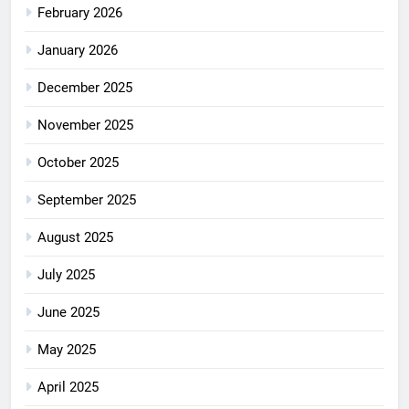
February 2026
January 2026
December 2025
November 2025
October 2025
September 2025
August 2025
July 2025
June 2025
May 2025
April 2025