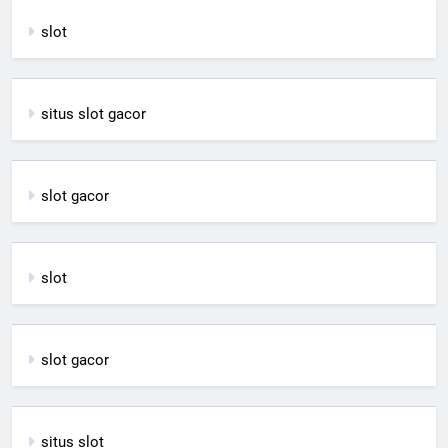
slot
situs slot gacor
slot gacor
slot
slot gacor
situs slot