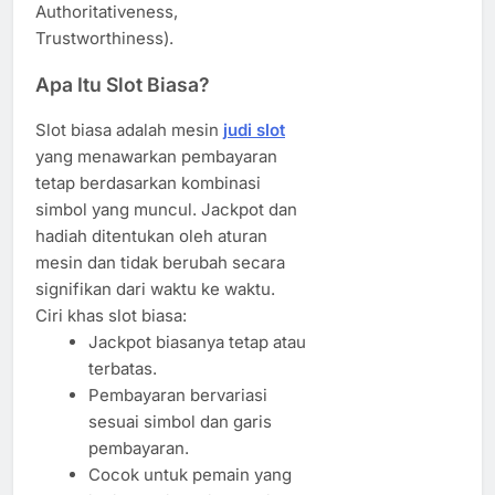
Authoritativeness,
Trustworthiness).
Apa Itu Slot Biasa?
Slot biasa adalah mesin
judi slot
yang menawarkan pembayaran
tetap berdasarkan kombinasi
simbol yang muncul. Jackpot dan
hadiah ditentukan oleh aturan
mesin dan tidak berubah secara
signifikan dari waktu ke waktu.
Ciri khas slot biasa:
Jackpot biasanya tetap atau
terbatas.
Pembayaran bervariasi
sesuai simbol dan garis
pembayaran.
Cocok untuk pemain yang