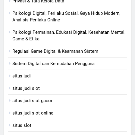
Privasi & Tata Kelola Data
Psikologi Digital, Perilaku Sosial, Gaya Hidup Modern,
Analisis Perilaku Online
Psikologi Permainan, Edukasi Digital, Kesehatan Mental,
Game & Etika
Regulasi Game Digital & Keamanan Sistem
Sistem Digital dan Kemudahan Pengguna
situs judi
situs judi slot
situs judi slot gacor
situs judi slot online
situs slot